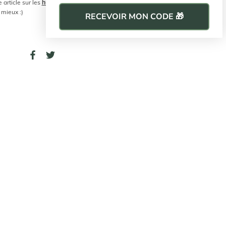
e article sur les
huiles
 mieux :)
RECEVOIR MON CODE 🎁