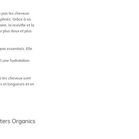
 pas les cheveux.
iplinés. Grâce à sa
re, la revivifie et la
i plus doux et plus
as essentiels. Elle
et une hydratation
i les cheveux sont
s et longueurs et on
sters Organics