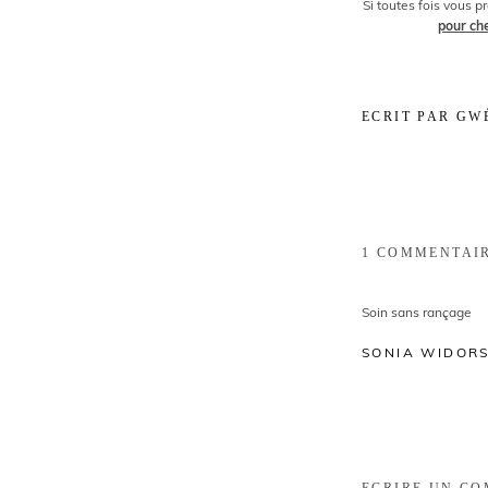
Si toutes fois vous p
pour ch
ECRIT PAR GW
1 COMMENTAI
Soin sans rançage
SONIA WIDORS
ECRIRE UN C