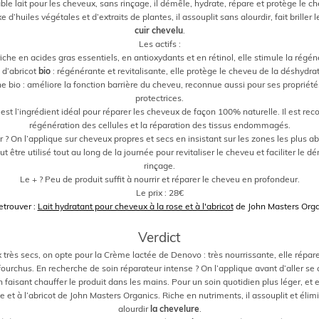
itable lait pour les cheveux, sans rinçage, il démêle, hydrate, répare et protège le c
d’huiles végétales et d’extraits de plantes, il assouplit sans alourdir, fait briller 
cuir chevelu
.
Les actifs :
riche en acides gras essentiels, en antioxydants et en rétinol, elle stimule la régén
 d’abricot
bio
: régénérante et revitalisante, elle protège le cheveu de la déshydra
e bio : améliore la fonction barrière du cheveu, reconnue aussi pour ses propriétés
protectrices.
 c’est l’ingrédient idéal pour réparer les cheveux de façon 100% naturelle. Il est rec
régénération des cellules et la réparation des tissus endommagés.
r ? On l’applique sur cheveux propres et secs en insistant sur les zones les plus
ut être utilisé tout au long de la journée pour revitaliser le cheveu et faciliter le d
rinçage.
Le + ? Peu de produit suffit à nourrir et réparer le cheveu en profondeur.
Le prix : 28€
etrouver :
Lait hydratant pour cheveux à la rose et à l'abricot
de John Masters Orga
.
Verdict
ux très secs, on opte pour la Crème lactée de Denovo : très nourrissante, elle rép
fourchus. En recherche de soin réparateur intense ? On l’applique avant d’aller se
 faisant chauffer le produit dans les mains. Pour un soin quotidien plus léger, et
se et à l’abricot de John Masters Organics. Riche en nutriments, il assouplit et élimi
alourdir
la chevelure
.