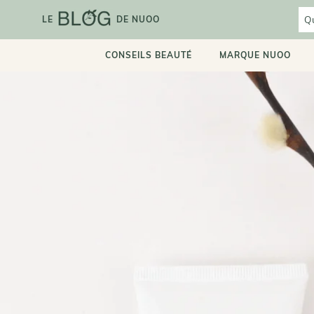
Aller
au
LE
DE NUOO
contenu
CONSEILS BEAUTÉ
MARQUE NUOO