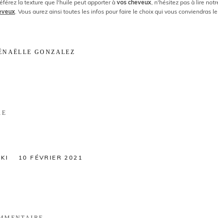
référez la texture que l'huile peut apporter à
vos cheveux
, n'hésitez pas à lire notr
eveux
. Vous aurez ainsi toutes les infos pour faire le choix qui vous conviendras le
ÉNAËLLE GONZALEZ
RE
KI
10 FÉVRIER 2021
OMMENTAIRE