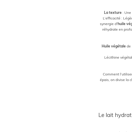
La texture
: Une 
L’efficacité : Lég
synergie d'
huile vé
réhydrate en profo
Huile végétale
de 
Lécithine végétal
Comment l’utilise
épais, on divise la
Le lait hydra