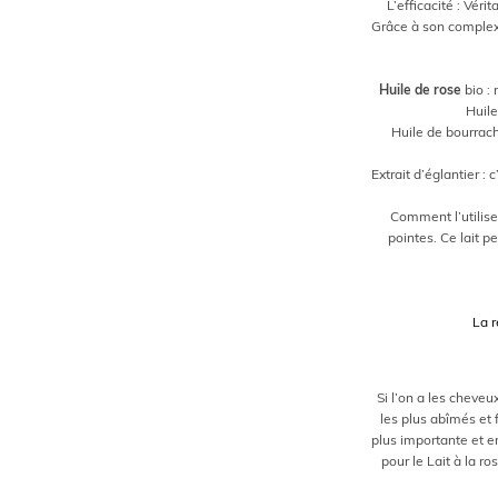
L’efficacité : Vér
Grâce à son complexe 
Huile de rose
bio : 
Huile
Huile de bourrach
Extrait d’églantier :
Comment l’utilise
pointes. Ce lait pe
La r
Si l’on a les cheve
les plus abîmés et 
plus importante et en
pour le Lait à la ro