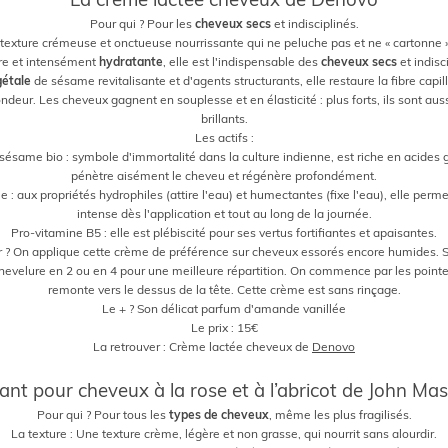
Pour qui ? Pour les
cheveux secs
et indisciplinés.
texture crémeuse et onctueuse nourrissante qui ne peluche pas et ne « cartonne »
ère et intensément
hydratante
, elle est l'indispensable des
cheveux secs
et indisc
gétale
de sésame revitalisante et d'agents structurants, elle restaure la fibre capillai
ndeur. Les cheveux gagnent en souplesse et en élasticité : plus forts, ils sont auss
brillants.
Les actifs :
sésame bio : symbole d'immortalité dans la culture indienne, est riche en acides gr
pénètre aisément le cheveu et régénère profondément.
e : aux propriétés hydrophiles (attire l'eau) et humectantes (fixe l'eau), elle perm
intense dès l'application et tout au long de la journée.
Pro-vitamine B5 : elle est plébiscité pour ses vertus fortifiantes et apaisantes.
r ? On applique cette crème de préférence sur cheveux essorés encore humides. S
 chevelure en 2 ou en 4 pour une meilleure répartition. On commence par les pointe
remonte vers le dessus de la tête. Cette crème est sans rinçage.
Le + ? Son délicat parfum d'amande vanillée
Le prix : 15€
La retrouver : Crème lactée cheveux de
Denovo
.
tant pour cheveux à la rose et à l’abricot de John Ma
Pour qui ? Pour tous les
types de cheveux
, même les plus fragilisés.
La texture : Une texture crème, légère et non grasse, qui nourrit sans alourdir.