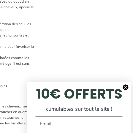
heveu au quotidien.
les cheveux, apaise le
ération des cellules.
tation
 revitalisantes et
onnu pour favoriser la
 abîmées comme les
émêlage, il est sans
nics
10€ OFFERTS
are les cheveux même
cumulables sur tout le site !
 coucher en quantité
 en retouches, on opte
Email
ne les frisottis sans