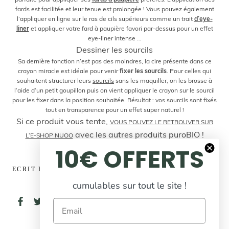
fards est facilitée et leur tenue est prolongée ! Vous pouvez également
l’appliquer en ligne sur le ras de cils supérieurs comme un trait
d’eye-
liner
et appliquer votre fard à paupière favori par-dessus pour un effet
eye-liner intense …
Dessiner les sourcils
Sa dernière fonction n’est pas des moindres, la cire présente dans ce
crayon miracle est idéale pour venir
fixer les sourcils
. Pour celles qui
souhaitent structurer leurs
sourcils
sans les maquiller, on les brosse à
l’aide d’un petit goupillon puis on vient appliquer le crayon sur le sourcil
pour les fixer dans la position souhaitée. Résultat : vos sourcils sont fixés
tout en transparence pour un effet super naturel !
Si ce produit vous tente,
VOUS POUVEZ LE RETROUVER SUR
avec les autres produits puroBIO !
L’E-SHOP NUOO
10€ OFFERTS
ECRIT PAR GWÉNAËLLE GONZALEZ
cumulables sur tout le site !
Email