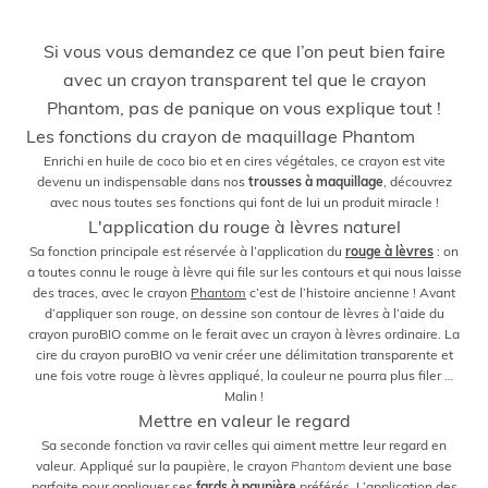
Si vous vous demandez ce que l’on peut bien faire
avec un crayon transparent tel que le crayon
Phantom, pas de panique on vous explique tout !
Les fonctions du crayon de maquillage Phantom
Enrichi en huile de coco bio et en cires végétales, ce crayon est vite
devenu un indispensable dans nos
trousses à maquillage
, découvrez
avec nous toutes ses fonctions qui font de lui un produit miracle !
L'application du rouge à lèvres naturel
Sa fonction principale est réservée à l’application du
rouge à lèvres
: on
a toutes connu le rouge à lèvre qui file sur les contours et qui nous laisse
des traces, avec le crayon
Phantom
c’est de l’histoire ancienne ! Avant
d’appliquer son rouge, on dessine son contour de lèvres à l’aide du
crayon puroBIO comme on le ferait avec un crayon à lèvres ordinaire. La
cire du crayon puroBIO va venir créer une délimitation transparente et
une fois votre rouge à lèvres appliqué, la couleur ne pourra plus filer …
Malin !
Mettre en valeur le regard
Sa seconde fonction va ravir celles qui aiment mettre leur regard en
valeur. Appliqué sur la paupière, le crayon
Phantom
devient une base
parfaite pour appliquer ses
fards à paupière
préférés. L’application des