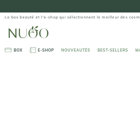
Aller
au
contenu
La box beauté et l'e-shop qui sélectionnent le meilleur des cosm
BOX
E-SHOP
NOUVEAUTÉS
BEST-SELLERS
M
BOX
E-SHOP
NOUVEAUTÉS
BEST-SELLERS
M