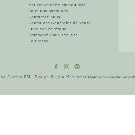
O
Activer sa carte cadeau BOX
Foire aux questions
O
Contactez-nous
Conditions Générales de Vente
Livraison et retour
Paiement 100% sécurisé
La Presse
tion Agence PM |
Design Studio Novembre
Cliquez-ici pour modifier vos pré