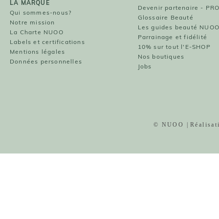
LA MARQUE
Devenir partenaire - PR
Qui sommes-nous?
Glossaire Beauté
Notre mission
Les guides beauté NUO
La Charte NUOO
Parrainage et fidélité
Labels et certifications
10% sur tout l'E-SHOP
Mentions légales
Nos boutiques
Données personnelles
Jobs
© NUOO |
Réalisa