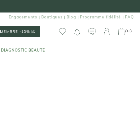
Engagements
Boutiques
Blog
Programme fidélité
FAQ
|
|
|
|
0
(
)
MEMBRE -10% 💌
 DIAGNOSTIC BEAUTÉ
 DIAGNOSTIC BEAUTÉ