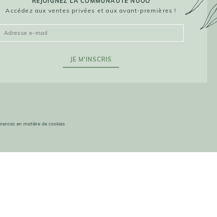
REJOIGNEZ LA COMMUNAUTÉ NUOO
Accédez aux ventes privées et aux avant-premières !
JE M'INSCRIS
férences en matière de cookies