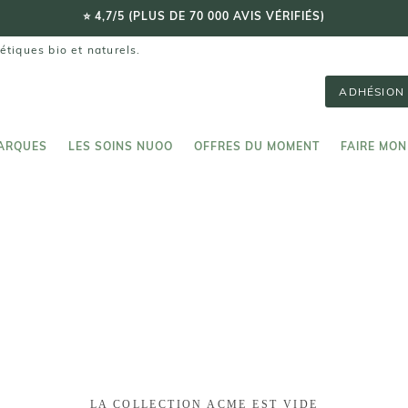
⭐️ 4,7/5 (PLUS DE 70 000 AVIS VÉRIFIÉS)
étiques bio et naturels.
ADHÉSION 
ARQUES
LES SOINS NUOO
OFFRES DU MOMENT
FAIRE MON
ARQUES
LES SOINS NUOO
FAIRE MON
LA COLLECTION ACME EST VIDE