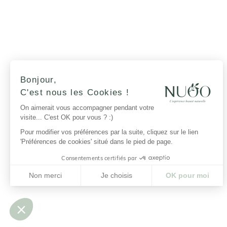
Bonjour,
C'est nous les Cookies !
On aimerait vous accompagner pendant votre
visite... C'est OK pour vous ? :)
Pour modifier vos préférences par la suite, cliquez sur le lien
'Préférences de cookies' situé dans le pied de page.
Consentements certifiés par
Non merci
Je choisis
OK pour moi
Plateforme de Gestion du Consentement : Personnalisez vos Options
Axeptio consent
Notre plateforme vous permet d'adapter et de gérer vos paramètres de confide