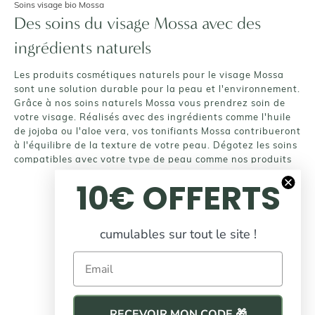
Soins visage bio Mossa
Des soins du visage Mossa avec des
ingrédients naturels
Les produits cosmétiques naturels pour le visage Mossa
sont une solution durable pour la peau et l'environnement.
Grâce à nos soins naturels Mossa vous prendrez soin de
votre visage. Réalisés avec des ingrédients comme l'huile
de jojoba ou l'aloe vera, vos tonifiants Mossa contribueront
à l'équilibre de la texture de votre peau. Dégotez les soins
compatibles avec votre type de peau comme nos produits
purifiants et anti-imperfections pour peaux sensibles de
10€ OFFERTS
chez Mossa, votre marque emblématique de cosmétique
bio.
Des produits Mossa naturels pour une
cumulables sur tout le site !
peau plus saine
Email
L'ensemble de nos soins bio pour visage Mossa ne
contiennent pas de matières nuisibles tels que les
parabènes qui peuvent provoquer des irritations de la
RECEVOIR MON CODE 🎁
peau. En appliquant rigoureusement nos Mossa vous