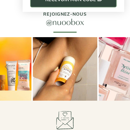
retrouverez un éclat naturel sur votre peau de visage.
L'accomplissement des soins du visage bio Mossa est un
REJOIGNEZ-NOUS
geste essentiel pour préserver l'éclat et la santé de sa
@nuoobox
peau et préserver une peau éclatante et radieuse. Purgez
votre peau des impuretés en employant un nettoyage
doux mais efficace et permettez à votre peau de rester
fraîche grâce à un traitement Mossa. Garantissez ensuite
l'hydratation de votre peau avec les soins nourrissants de
chez Mossa. Les formules des produits Mossa sont un
traitement intensif d'ingrédients actifs qui aident à lutter
contre vos problèmes de vieillissement cutané et perte de
fermeté.
Des cosmétiques Mossa bio : un choix
plus respectueux de l'environnement
En choisissant un soin pour le visage 100% bio de chez
Mossa vous élisez une solution durable et responsable. Les
ingrédients des articles Mossa sont cultivés dans le
respect de l'environnement avec des produits sécuritaires
de l'environnement. Les solutions visages naturelles sont
donc une alternative pur et juste pour prendre soin de