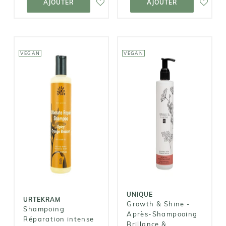
AJOUTER
AJOUTER
VEGAN
VEGAN
URTEKRAM
UNIQUE
Shampoing
Growth &
Réparation
Shine - Après-
intense à la
Shampooing
Fleur
Brillance &
d'Oranger
Nutrition
10,00€
19,90€
UNIQUE
URTEKRAM
Growth & Shine -
Shampoing
Après-Shampooing
Réparation intense
Brillance &