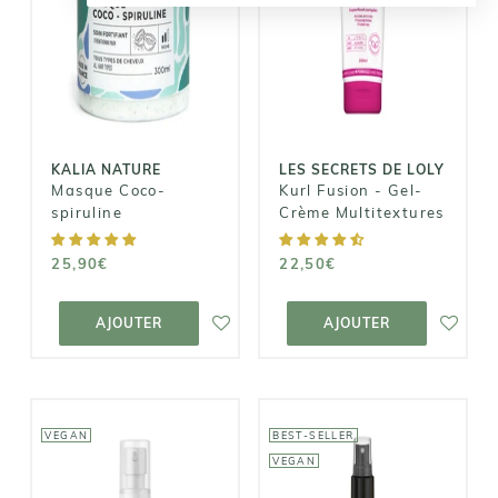
DE LOLY
KALIA NATURE
Kurl Fusion -
Masque Coco-
Gel-Crème
spiruline
Multitextures
25,90€
22,50€
KALIA NATURE
LES SECRETS DE LOLY
Masque Coco-
Kurl Fusion - Gel-
spiruline
Crème Multitextures
25,90€
22,50€
AJOUTER AU
AJOUTER AU
PANIER
PANIER
AJOUTER
AJOUTER
VEGAN
BEST-SELLER
VEGAN