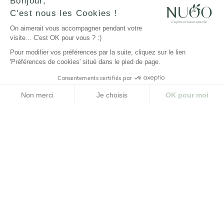
Bonjour,
C'est nous les Cookies !
On aimerait vous accompagner pendant votre
visite... C'est OK pour vous ? :)
Pour modifier vos préférences par la suite, cliquez sur le lien
'Préférences de cookies' situé dans le pied de page.
Consentements certifiés par
Non merci
Je choisis
OK pour moi
Plateforme de Gestion du Consentement : Personnalisez vos Options
Axeptio consent
Notre plateforme vous permet d'adapter et de gérer vos paramètres de confidenti
REJOIGNEZ-NOUS
@nuoobox