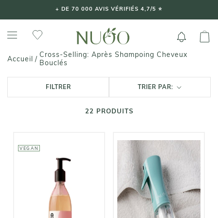
Aller
+ DE 70 000 AVIS VÉRIFIÉS 4,7/5 ⭐️
au
contenu
Cross-Selling: Après Shampoing Cheveux
Accueil
/
Bouclés
FILTRER
TRIER PAR:
22
PRODUITS
VEGAN
CUT BY FRED
NUOO