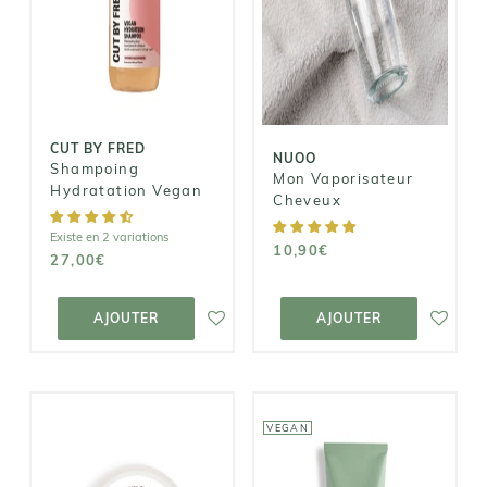
Shampoing
Mon
Hydratation
Vaporisateur
Vegan
Cheveux
27,00€
10,90€
CUT BY FRED
NUOO
Shampoing
Mon Vaporisateur
Hydratation Vegan
Cheveux
Existe en 2 variations
10,90€
27,00€
AJOUTER AU
AJOUTER AU
PANIER
PANIER
AJOUTER
AJOUTER
VEGAN