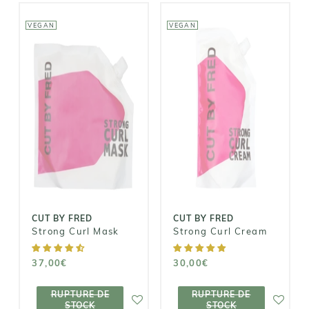
VEGAN
VEGAN
CUT BY FRED
CUT BY FRED
Strong Curl
Strong Curl
Mask
Cream
37,00€
30,00€
CUT BY FRED
CUT BY FRED
Strong Curl Mask
Strong Curl Cream
37,00€
30,00€
RUPTURE DE
RUPTURE DE
RUPTURE DE
RUPTURE DE
STOCK
STOCK
STOCK
STOCK