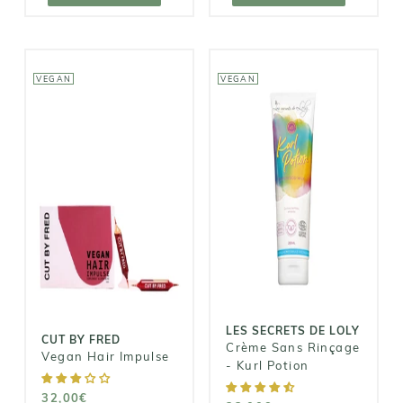
VEGAN
VEGAN
LES SECRETS
DE LOLY
CUT BY FRED
Crème Sans
Vegan Hair
Rinçage - Kurl
Impulse
Potion
32,00€
23,00€
LES SECRETS DE LOLY
CUT BY FRED
Crème Sans Rinçage
Vegan Hair Impulse
- Kurl Potion
32,00€