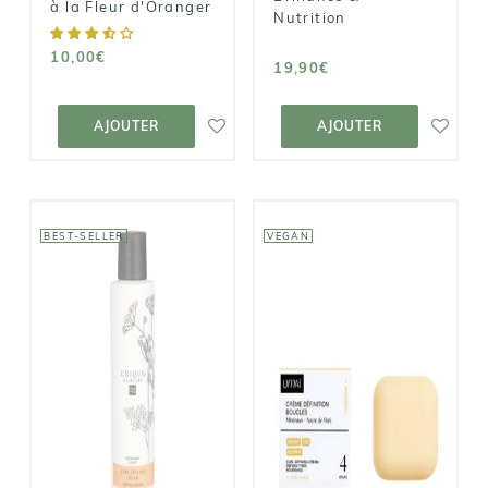
à la Fleur d'Oranger
Nutrition
10,00€
19,90€
AJOUTER AU
AJOUTER AU
PANIER
PANIER
AJOUTER
AJOUTER
BEST-SELLER
VEGAN
UNIQUE
UMAÏ
Crème de
Crème
définition
Définition
boucles
Boucles
14,90€
28,90€