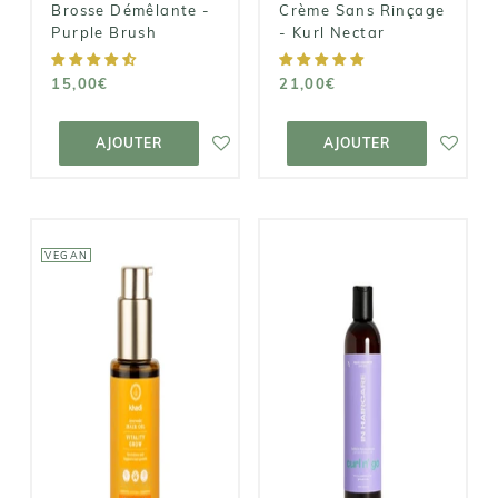
Brosse Démêlante -
Crème Sans Rinçage
Purple Brush
- Kurl Nectar
15,00€
21,00€
AJOUTER AU
AJOUTER AU
PANIER
PANIER
AJOUTER
AJOUTER
VEGAN
KHADI
IN HAIRCARE
Vitality Grow -
Gelée
Huile
Capillaire Curl
Capillaire
N'Go
Revitalisante