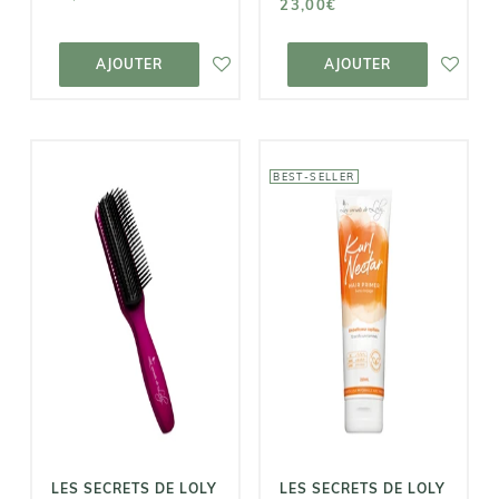
23,00€
AJOUTER AU
AJOUTER AU
PANIER
PANIER
AJOUTER
AJOUTER
BEST-SELLER
LES SECRETS
LES SECRETS
DE LOLY
DE LOLY
Brosse
Crème Sans
Démêlante -
Rinçage - Kurl
Purple Brush
Nectar
15,00€
21,00€
LES SECRETS DE LOLY
LES SECRETS DE LOLY