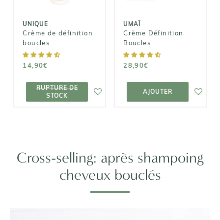
UNIQUE
UMAÏ
Crème de définition
Crème Définition
boucles
Boucles
14,90€
28,90€
RUPTURE DE
AJOUTER AU
RUPTURE DE
STOCK
PANIER
AJOUTER
STOCK
Cross-selling: après shampoing
cheveux bouclés