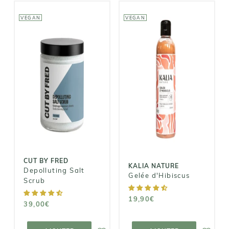
VEGAN
VEGAN
CUT BY FRED
KALIA NATURE
Depolluting
Gelée
Salt Scrub
d'Hibiscus
39,00€
19,90€
CUT BY FRED
KALIA NATURE
Depolluting Salt
Gelée d'Hibiscus
Scrub
19,90€
39,00€
AJOUTER AU
AJOUTER AU
PANIER
PANIER