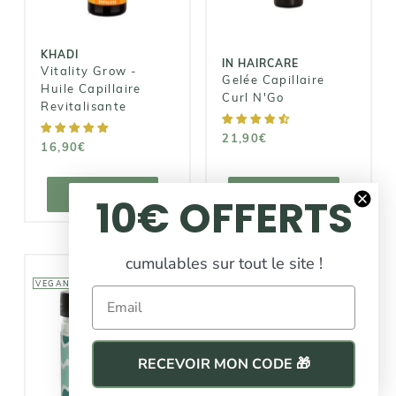
21,90€
16,90€
KHADI
IN HAIRCARE
Vitality Grow -
Gelée Capillaire
Huile Capillaire
Curl N'Go
Revitalisante
21,90€
16,90€
AJOUTER AU
AJOUTER AU
PANIER
PANIER
AJOUTER
AJOUTER
10€ OFFERTS
cumulables sur tout le site !
VEGAN
VEGAN
Email
RECEVOIR MON CODE 🎁
LES SECRETS