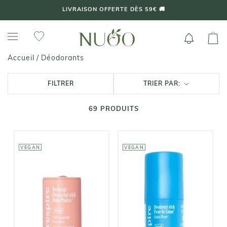
Aller
LIVRAISON OFFERTE DÈS 59€ 🚚
au
contenu
Déodorants
Accueil
/
FILTRER
TRIER PAR:
69
PRODUITS
VEGAN
VEGAN
RESPIRE
RESPIRE