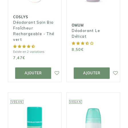
Rechargeable
- Thé vert
8,50€
7,47€
COSLYS
Déodorant Soin Bio
OMUM
Fraîcheur
Déodorant Le
Rechargeable - Thé
Délicat
vert
8,50€
Existe en 2 variations
7,47€
AJOUTER AU
AJOUTER AU
PANIER
PANIER
AJOUTER
AJOUTER
VEGAN
VEGAN