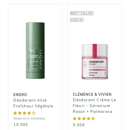
BEST-SELLER
VEGAN
CLÉMENCE &
VIVIEN
ENDRO
Déodorant
Crème Le
Déodorant
Fleuri -
stick Fraîcheur
Géranium
Végétale
Rosat +
10,90€
Palmarosa
9,50€
CLÉMENCE & VIVIEN
ENDRO
Déodorant Crème Le
Déodorant stick
Fleuri - Géranium
Fraîcheur Végétale
Rosat + Palmarosa
Existe en 2 variations
10,90€
9,50€