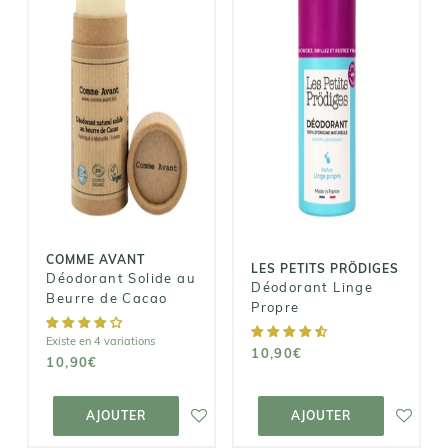
COMME AVANT
LES PETITS
Déodorant
PRÖDIGES
Solide au
Déodorant
Beurre de
Linge Propre
Cacao
10,90€
10,90€
COMME AVANT
LES PETITS PRÖDIGES
Déodorant Solide au
Déodorant Linge
Beurre de Cacao
Propre
Existe en 4 variations
10,90€
10,90€
AJOUTER AU
AJOUTER AU
PANIER
PANIER
AJOUTER
AJOUTER