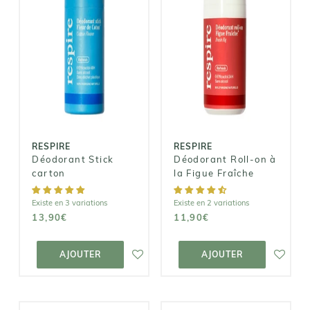
RESPIRE
RESPIRE
Déodorant
Déodorant
Roll-on à la
Stick carton
Figue Fraîche
13,90€
11,90€
RESPIRE
RESPIRE
Déodorant Stick
Déodorant Roll-on à
carton
la Figue Fraîche
Existe en 3 variations
Existe en 2 variations
13,90€
11,90€
AJOUTER AU
AJOUTER AU
PANIER
PANIER
AJOUTER
AJOUTER