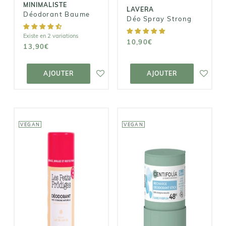
MINIMALISTE
LAVERA
Déodorant Baume
Déo Spray Strong
Existe en 2 variations
10,90€
13,90€
AJOUTER AU
AJOUTER AU
PANIER
PANIER
AJOUTER
AJOUTER
VEGAN
VEGAN
CENTIFOLIA
LES PETITS
PRÖDIGES
Recharge
Déodorant
Déodorant
Lait de Vanille
Stick 48h | 3