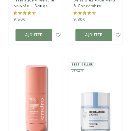
l'Herbacé - Menthe
Sensibles Aloe Vera
poivrée + Sauge
& Concombre
9,50€
9,80€
AJOUTER AU
AJOUTER AU
PANIER
PANIER
AJOUTER
AJOUTER
BEST-SELLER
VEGAN
CLÉMENCE &
ENDRO
VIVIEN
Déodorant
Déodorant
Stick
Crème Le
Rechargeable
Poudré - Fleur
Rose
d'Oranger +