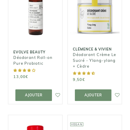
CLÉMENCE &
EVOLVE
VIVIEN
BEAUTY
Déodorant
Déodorant
Crème Le
Roll-on Pure
Sucré - Ylang-
Probiotic
ylang + Cèdre
13,00€
9,50€
CLÉMENCE & VIVIEN
EVOLVE BEAUTY
Déodorant Crème Le
Déodorant Roll-on
Sucré - Ylang-ylang
Pure Probiotic
+ Cèdre
13,00€
9,50€
AJOUTER AU
AJOUTER AU
PANIER
PANIER
AJOUTER
AJOUTER
VEGAN