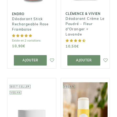
Framboise
Lavande
10,90€
10,50€
CLÉMENCE & VIVIEN
ENDRO
Déodorant Crème Le
Déodorant Stick
Poudré - Fleur
Rechargeable Rose
d'Oranger +
Framboise
Lavande
Existe en 2 variations
10,90€
10,50€
AJOUTER AU
AJOUTER AU
PANIER
PANIER
AJOUTER
AJOUTER
BEST-SELLER
VEGAN
VEGAN