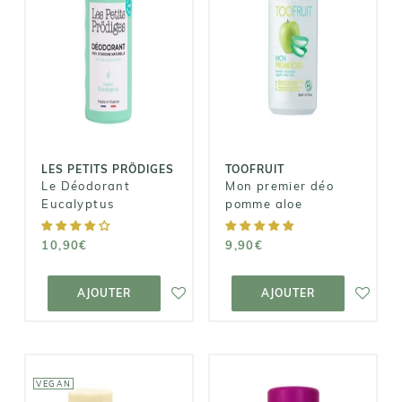
TOOFRUIT
LES PETITS
PRÖDIGES
Mon premier
Le Déodorant
déo pomme
Eucalyptus
aloe
10,90€
9,90€
LES PETITS PRÖDIGES
TOOFRUIT
Le Déodorant
Mon premier déo
Eucalyptus
pomme aloe
10,90€
9,90€
AJOUTER AU
AJOUTER AU
PANIER
PANIER
AJOUTER
AJOUTER
VEGAN