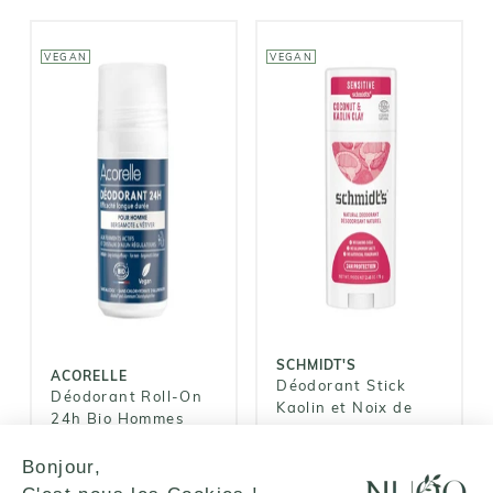
VEGAN
VEGAN
ACORELLE
SCHMIDT'S
Déodorant
Déodorant
Roll-On 24h
Stick Kaolin et
Bio Hommes
Noix de coco
6,95€
12,90€
SCHMIDT'S
ACORELLE
Déodorant Stick
Déodorant Roll-On
Kaolin et Noix de
24h Bio Hommes
coco
Bonjour,
6,95€
12,90€