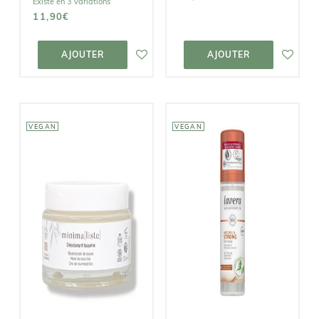
Existe en 3 variations
11,90€
AJOUTER AU
AJOUTER AU
PANIER
PANIER
AJOUTER
AJOUTER
VEGAN
VEGAN
MINIMALISTE
LAVERA
Déodorant
Déo Spray
Baume
Strong
13,90€
10,90€