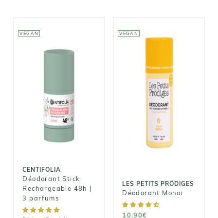
VEGAN
VEGAN
CENTIFOLIA
LES PETITS
Déodorant
PRÖDIGES
Stick
Déodorant
Rechargeable
Monoï
48h | 3
parfums
10,90€
11,90€
CENTIFOLIA
Déodorant Stick
LES PETITS PRÖDIGES
Rechargeable 48h |
Déodorant Monoï
3 parfums
10,90€