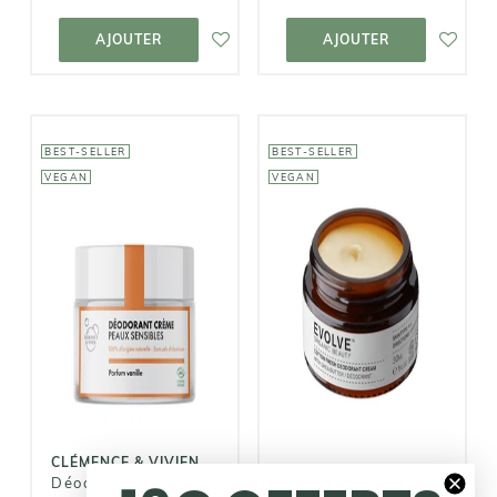
AJOUTER AU
AJOUTER AU
PANIER
PANIER
AJOUTER
AJOUTER
BEST-SELLER
BEST-SELLER
VEGAN
VEGAN
CLÉMENCE &
EVOLVE
VIVIEN
BEAUTY
Déodorant
Déodorant
Crème Peaux
Naturel Fresh
Sensibles -
Coton
Vanille
14,00€
9,50€
CLÉMENCE & VIVIEN
EVOLVE BEAUTY
Déodorant Crème
Déodorant Naturel