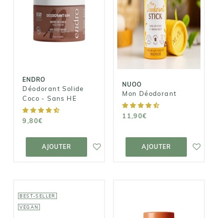
ENDRO
NUOO
Déodorant
Mon
Solide Coco -
Déodorant
Sans HE
11,90€
9,80€
ENDRO
NUOO
Déodorant Solide
Mon Déodorant
Coco - Sans HE
11,90€
9,80€
AJOUTER AU
AJOUTER AU
PANIER
PANIER
AJOUTER
AJOUTER
BEST-SELLER
VEGAN