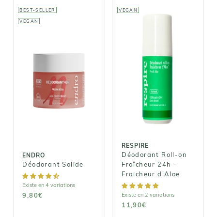
BEST-SELLER
VEGAN
VEGAN
RESPIRE
Déodorant
ENDRO
Roll-on
Déodorant
Fraîcheur 24h
Solide
- Fraicheur
d'Aloe
9,80€
11,90€
RESPIRE
Déodorant Roll-on
ENDRO
Déodorant Solide
Fraîcheur 24h -
Fraicheur d'Aloe
Existe en 4 variations
9,80€
Existe en 2 variations
11,90€