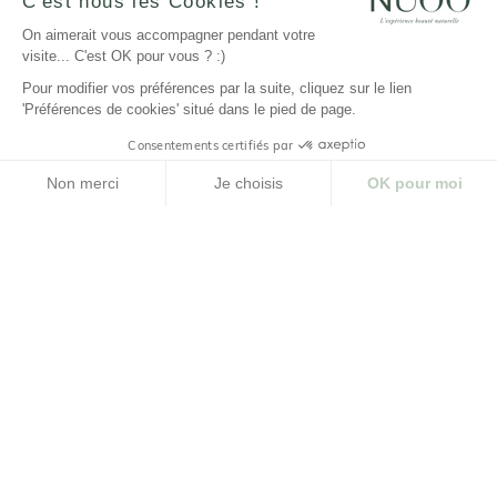
C'est nous les Cookies !
AJOUTER AU
AJOUTER AU
On aimerait vous accompagner pendant votre
PANIER
PANIER
AJOUTER
AJOUTER
visite... C'est OK pour vous ? :)
Pour modifier vos préférences par la suite, cliquez sur le lien
'Préférences de cookies' situé dans le pied de page.
Consentements certifiés par
CHARGER PRODUITS SUIVANTS
Non merci
Je choisis
OK pour moi
Plateforme de Gestion du Consentement : Personnalisez vos Options
Axeptio consent
Notre plateforme vous permet d'adapter et de gérer vos paramètres de confidenti
Déodorants