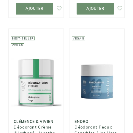
AJOUTER AU
AJOUTER AU
PANIER
PANIER
AJOUTER
AJOUTER
BEST-SELLER
VEGAN
VEGAN
CLÉMENCE &
VIVIEN
ENDRO
Déodorant
Déodorant
Crème
Peaux
l'Herbacé -
Sensibles Aloe
Menthe
Vera &
poivrée +
Concombre
Sauge
9,80€
9,50€
CLÉMENCE & VIVIEN
ENDRO
Déodorant Crème
Déodorant Peaux