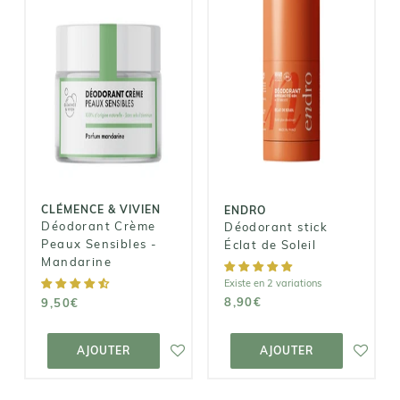
CLÉMENCE &
VIVIEN
ENDRO
Déodorant
Déodorant
Crème Peaux
stick Éclat de
Sensibles -
Soleil
Mandarine
8,90€
9,50€
CLÉMENCE & VIVIEN
ENDRO
Déodorant Crème
Déodorant stick
Peaux Sensibles -
Éclat de Soleil
Mandarine
Existe en 2 variations
8,90€
9,50€
AJOUTER AU
AJOUTER AU
PANIER
PANIER
AJOUTER
AJOUTER