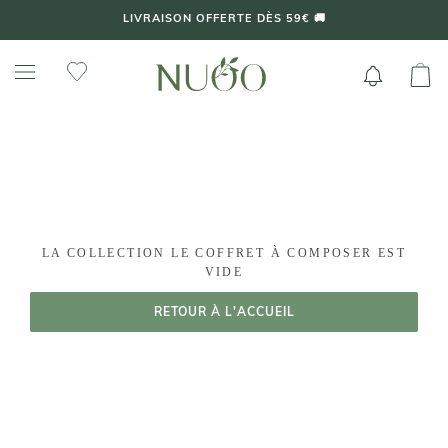
Aller
LIVRAISON OFFERTE DÈS 59€ 🚚
au
contenu
LA COLLECTION LE COFFRET À COMPOSER EST
VIDE
RETOUR À L'ACCUEIL