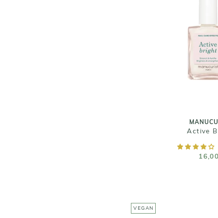
MANUCU
Active B
16,0
Taille :
MANUCU
Active B
AJOUTER AU
16,0
VEGAN