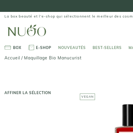
Aller
au
contenu
La box beauté et l'e-shop qui sélectionnent le meilleur des cosm
MANUCU
Vernis 
BOX
E-SHOP
NOUVEAUTÉS
BEST-SELLERS
M
11,2
BOX
E-SHOP
NOUVEAUTÉS
BEST-SELLERS
M
Maquillage Bio Manucurist
Accueil
/
AFFINER LA SÉLECTION
VEGAN