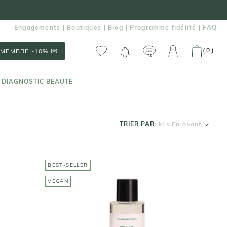
Engagements
Boutiques
Blog
Programme fidélité
FAQ
|
|
|
|
0
(
)
MEMBRE -10% 💌
 DIAGNOSTIC BEAUTÉ
Semi
 DIAGNOSTIC BEAUTÉ
TRIER PAR:
Mis En Avant
BEST-SELLER
VEGAN
MANUCURIST
Huile Dissolvante Green