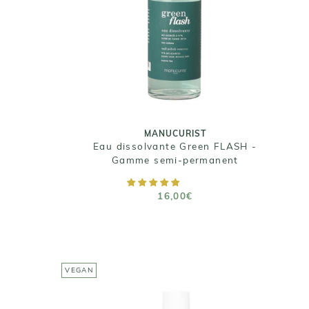
MANUCURIST
Eau dissolvante Green FLASH -
Gamme semi-permanent
16,00€
Taille : 100ml
MANUCURIST
Eau dissolvante Green FLASH -
Gamme semi-permanent
AJOUTER AU PANIER
16,00€
VEGAN