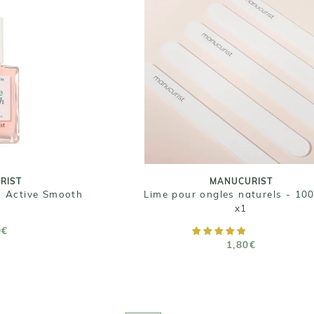
RIST
 - Active Smooth
MANUCURIST
Lime pour ongles naturels 
0€
100/180 x1
1,80€
Taille : 1 unité
 15 ML
RIST
MANUCURIST
 - Active Smooth
Lime pour ongles naturels - 10
x1
 PANIER
0€
AJOUTER AU PANIER
1,80€