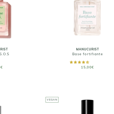
RIST
MANUCURIST
S.O.S
Base fortifiante
0€
15,00€
 15 ML
Taille : 15ml
RIST
MANUCURIST
S.O.S
Base fortifiante
 PANIER
RUPTURE DE STOCK
0€
15,00€
VEGAN