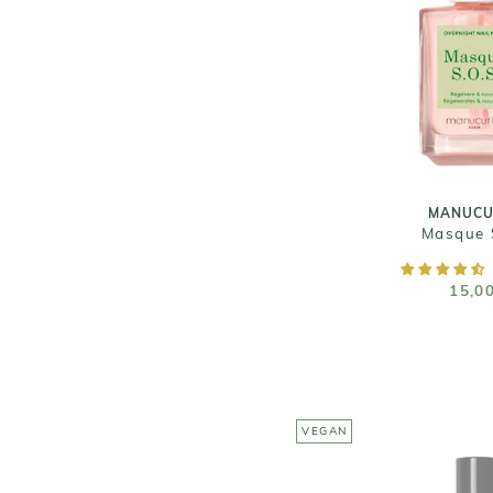
MANUCU
Masque 
15,0
Taille :
MANUCU
Masque 
AJOUTER AU
15,0
VEGAN