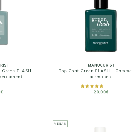
RIST
MANUCURIST
é Green FLASH -
Top Coat Green FLASH - Ga
permanent
semi permanent
0€
20,00€
 15 mL
Taille : 15ml
RIST
MANUCURIST
é Green FLASH -
Top Coat Green FLASH - Gamme
permanent
permanent
E STOCK
AJOUTER AU PANIER
0€
20,00€
VEGAN