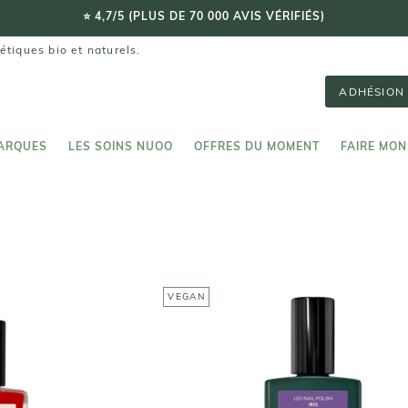
LIVRAISON OFFERTE DÈS 59€ 🚚
étiques bio et naturels.
ADHÉSION 
RIST
Green
MANUCURIST
ARQUES
LES SOINS NUOO
OFFRES DU MOMENT
FAIRE MON
Vernis Green FLASH - Gamme 
0€
ARQUES
LES SOINS NUOO
FAIRE MON
Permanent
19,00€
VEGAN