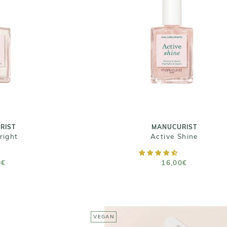
RIST
MANUCURIST
right
Active Shine
0€
16,00€
 15 ML
Taille : 15 ML
RIST
MANUCURIST
right
Active Shine
 PANIER
AJOUTER AU PANIER
0€
16,00€
VEGAN