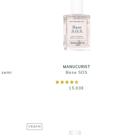
MANUCURIST
mme
Base SOS
15,00€
Taille : 15ml
MANUCURIST
 semi
Base SOS
AJOUTER AU PANIER
15,00€
VEGAN