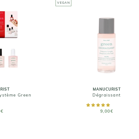
VEGAN
MANUCURIST
RIST
Dégraissant
Système Green
9,00€
0€
Taille : 30 ML
RIST
MANUCURIST
Système Green
Dégraissant
 PANIER
RUPTURE DE STOCK
0€
9,00€