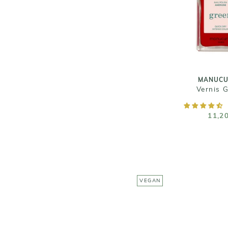
MANUCU
Vernis 
11,2
VEGAN
Taille :
MANUCU
Coffret Routine G
AJOUTER AU
75,0