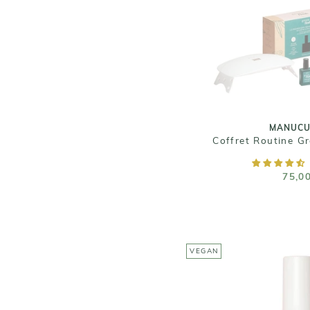
Taille : Un ba
couleur, un t
dissolvant, 5 pin
une la
MANUCU
Coffret Routine G
RUPTURE D
75,0
VEGAN