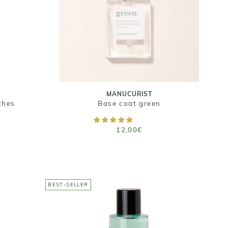
ches
Base coat green
12,00€
Taille : 15ml
MANUCURIST
ches
Base coat green
RUPTURE DE STOCK
12,00€
BEST-SELLER