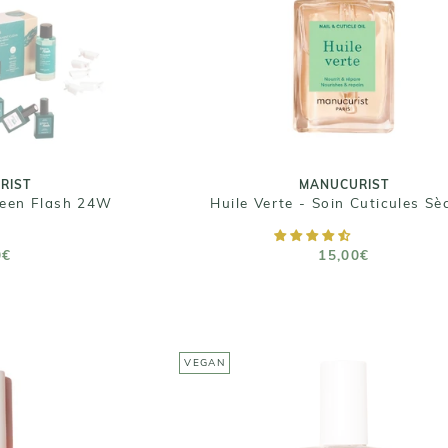
Huile Verte - Soin Cuticules Sè
15,00€
se coat, une
Taille : 15 mL
op coat, un
ces de retrait,
mpe
RIST
MANUCURIST
reen Flash 24W
Huile Verte - Soin Cuticules Sè
E STOCK
AJOUTER AU PANIER
0€
15,00€
VEGAN