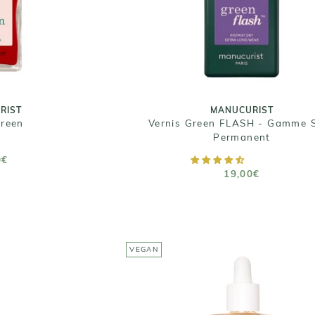
RIST
MANUCURIST
Green
Vernis Green FLASH - Gamme 
Permanent
0€
19,00€
VEGAN
Taille : 15 mL
 15ML
RIST
reen Flash 24W
AJOUTER AU PANIER
 PANIER
MANUCURIST
0€