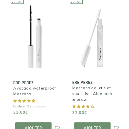
VEGAN
VEGAN
ERE PEREZ
ERE PEREZ
Mascara gel
Avocado
cils et sourcils
waterproof
- Aloe lash &
Mascara
brow
33,00€
32,00€
ERE PEREZ
ERE PEREZ
Mascara gel cils et
Avocado waterproof
sourcils - Aloe lash
Mascara
& brow
Existe en 2 variations
33,00€
32,00€
AJOUTER AU
AJOUTER AU
PANIER
PANIER
AJOUTER
AJOUTER