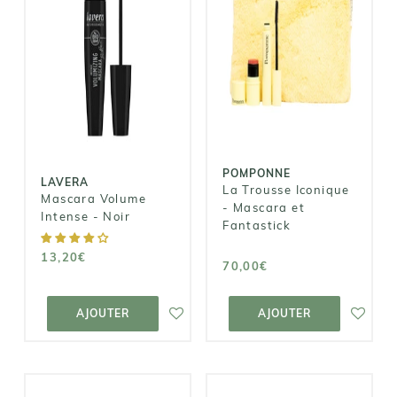
POMPONNE
LAVERA
La Trousse
Mascara
Iconique -
Volume
Mascara et
Intense - Noir
Fantastick
13,20€
70,00€
POMPONNE
LAVERA
La Trousse Iconique
Mascara Volume
- Mascara et
Intense - Noir
Fantastick
13,20€
70,00€
AJOUTER AU
AJOUTER AU
PANIER
PANIER
AJOUTER
AJOUTER