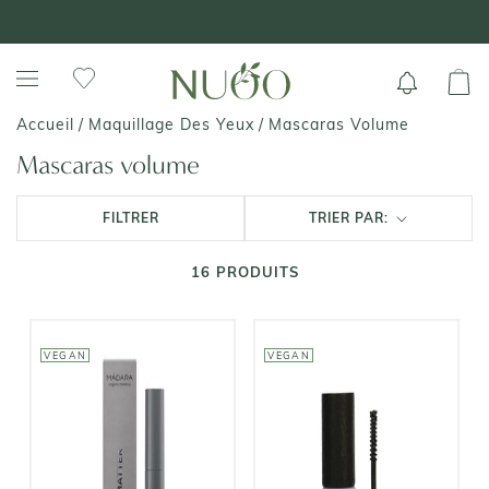
Aller
+ DE 70 000 AVIS VÉRIFIÉS 4,7/5 ⭐️
au
contenu
Mascaras Volume
Accueil
/
Maquillage Des Yeux
/
Mascaras volume
FILTRER
TRIER PAR:
16
PRODUITS
VEGAN
VEGAN