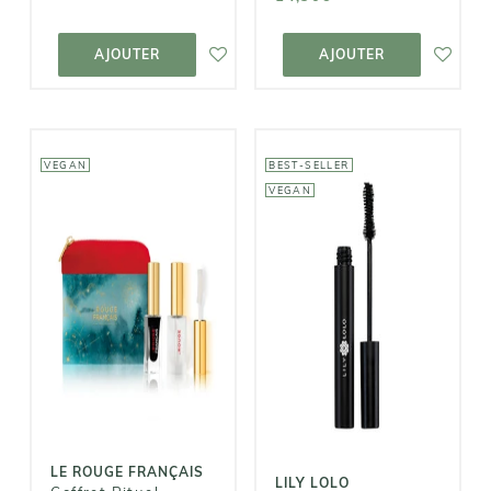
AJOUTER AU
AJOUTER AU
PANIER
PANIER
AJOUTER
AJOUTER
VEGAN
BEST-SELLER
VEGAN
LE ROUGE
FRANÇAIS
LILY LOLO
Coffret Rituel
Mascara Big
Regard
Lash
Sublimé
21,45€
35,00€
LE ROUGE FRANÇAIS
LILY LOLO