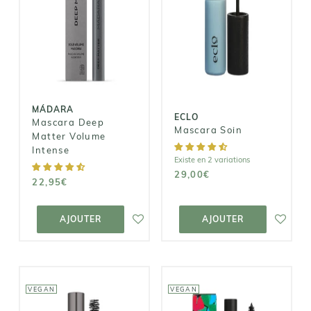
MÁDARA
ECLO
Mascara Deep
Matter Volume
Mascara Soin
Intense
29,00€
22,95€
MÁDARA
ECLO
Mascara Deep
Mascara Soin
Matter Volume
Intense
Existe en 2 variations
29,00€
22,95€
AJOUTER AU
AJOUTER AU
PANIER
PANIER
AJOUTER
AJOUTER
VEGAN
VEGAN