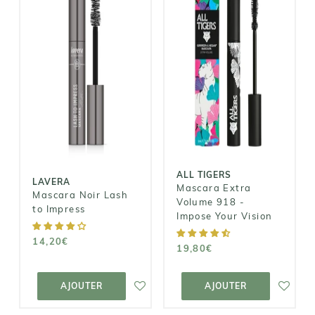
ALL TIGERS
LAVERA
Mascara Extra
Mascara Noir
Volume 918 -
Lash to
Impose Your
Impress
Vision
14,20€
19,80€
ALL TIGERS
LAVERA
Mascara Extra
Mascara Noir Lash
Volume 918 -
to Impress
Impose Your Vision
14,20€
19,80€
AJOUTER AU
AJOUTER AU
PANIER
PANIER
AJOUTER
AJOUTER