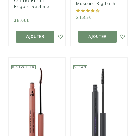
Coffret Rituel
Mascara Big Lash
Regard Sublimé
21,45€
35,00€
AJOUTER AU
AJOUTER AU
PANIER
PANIER
AJOUTER
AJOUTER
BEST-SELLER
VEGAN
MÁDARA
AVRIL
Mascara
Mascara
Infinite Lash -
Volume
Come Closer
8,00€