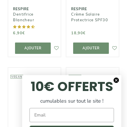
RESPIRE
RESPIRE
Dentifrice
Crème Solaire
Blancheur
Protectrice SPF30
6,90€
18,90€
AJOUTER AU
AJOUTER AU
PANIER
PANIER
AJOUTER
AJOUTER
VEGAN
VEGAN
10€ OFFERTS
cumulables sur tout le site !
Email
RESPIRE
RESPIRE
Dentifrice
Crème Solaire
Fraicheur
Protectrice