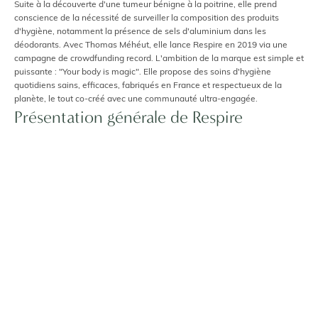
Suite à la découverte d'une tumeur bénigne à la poitrine, elle prend
conscience de la nécessité de surveiller la composition des produits
d'hygiène, notamment la présence de sels d'aluminium dans les
déodorants. Avec Thomas Méhéut, elle lance Respire en 2019 via une
campagne de crowdfunding record. L'ambition de la marque est simple et
puissante : "Your body is magic". Elle propose des soins d'hygiène
quotidiens sains, efficaces, fabriqués en France et respectueux de la
planète, le tout co-créé avec une communauté ultra-engagée.
Présentation générale de Respire
L'identité de Respire est solaire, dynamique et sportive. L'univers de la
marque respire la positivité et la proximité avec ses utilisateurs (la
"Ruche"). L'expertise technologique réside dans la formulation de
produits naturels qui ne font aucun compromis sur l'efficacité sensorielle.
Respire a réussi le pari de rendre le déodorant naturel aussi fiable qu'un
antitranspirant conventionnel, et la crème solaire minérale aussi invisible
qu'un filtre chimique. La philosophie de formulation repose sur le "Clean
& Green". Les listes d'ingrédients sont courtes, compréhensibles et
excluent tous les composants controversés (sels d'aluminium, paraben,
silicones). La marque est également pionnière dans l'éco-responsabilité,
favorisant massivement les formats solides et les recharges (éco-refills)
pour limiter les déchets plastiques dans la salle de bain.
Pourquoi choisir Respire ?