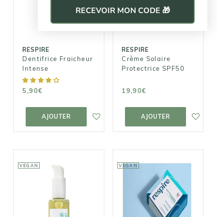
Intense
SPF50
RECEVOIR MON CODE 🎁
5,90€
19,90€
RESPIRE
RESPIRE
Dentifrice Fraicheur
Crème Solaire
Intense
Protectrice SPF50
5,90€
19,90€
AJOUTER AU
AJOUTER AU
PANIER
PANIER
AJOUTER
AJOUTER
VEGAN
VEGAN