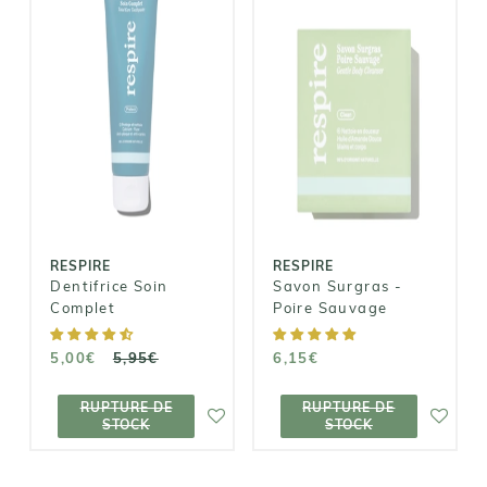
RESPIRE
RESPIRE
Savon Surgras
Dentifrice Soin
- Poire
Complet
Sauvage
5,00€
5,95€
6,15€
RESPIRE
RESPIRE
Dentifrice Soin
Savon Surgras -
Complet
Poire Sauvage
5,00€
5,95€
6,15€
RUPTURE DE
RUPTURE DE
RUPTURE DE
RUPTURE DE
STOCK
STOCK
STOCK
STOCK