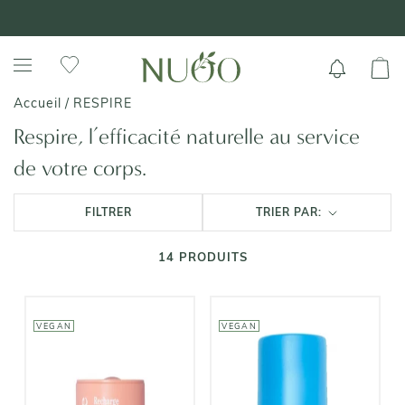
Aller
+ DE 70 000 AVIS VÉRIFIÉS 4,7/5 ⭐️
au
contenu
RESPIRE
Accueil
/
Respire, l’efficacité naturelle au service
de votre corps.
FILTRER
TRIER PAR:
14
PRODUITS
VEGAN
VEGAN