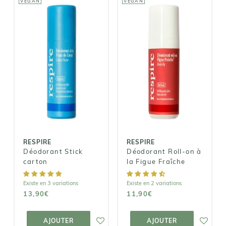
VEGAN
VEGAN
RESPIRE
RESPIRE
Déodorant
Déodorant
Roll-on à la
Stick carton
Figue Fraîche
13,90€
11,90€
RESPIRE
RESPIRE
Déodorant Stick
Déodorant Roll-on à
carton
la Figue Fraîche
Existe en 3 variations
Existe en 2 variations
13,90€
11,90€
AJOUTER AU
AJOUTER AU
PANIER
PANIER
AJOUTER
AJOUTER