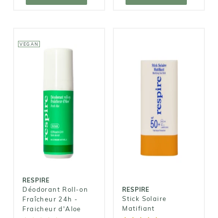
VEGAN
RESPIRE
Déodorant
RESPIRE
Roll-on
Stick Solaire
Fraîcheur 24h
Matifiant
- Fraicheur
d'Aloe
13,90€
11,90€
RESPIRE
Déodorant Roll-on
RESPIRE
Stick Solaire
Fraîcheur 24h -
Matifiant
Fraicheur d'Aloe