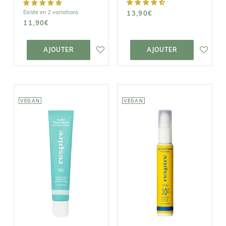
Existe en 2 variations
13,90€
11,90€
AJOUTER AU
AJOUTER AU
PANIER
PANIER
AJOUTER
AJOUTER
VEGAN
VEGAN
RESPIRE
RESPIRE
Crème Solaire
Dentifrice
Protectrice
Blancheur
SPF30
6,90€
18,90€