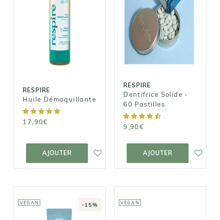
RESPIRE
RESPIRE
Dentifrice
Huile
Solide - 60
Démaquillante
Pastilles
17,90€
9,90€
RESPIRE
RESPIRE
Dentifrice Solide -
Huile Démaquillante
60 Pastilles
17,90€
9,90€
AJOUTER AU
AJOUTER AU
PANIER
PANIER
AJOUTER
AJOUTER
VEGAN
VEGAN
-15%