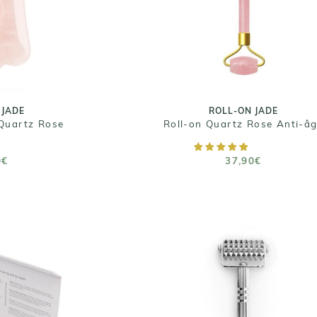
Quartz Rose
Roll-on Quartz Rose Anti-â
0€
37,90€
 JADE
ROLL-ON JADE
Quartz Rose
Roll-on Quartz Rose Anti-â
 PANIER
AJOUTER AU PANIER
0€
37,90€