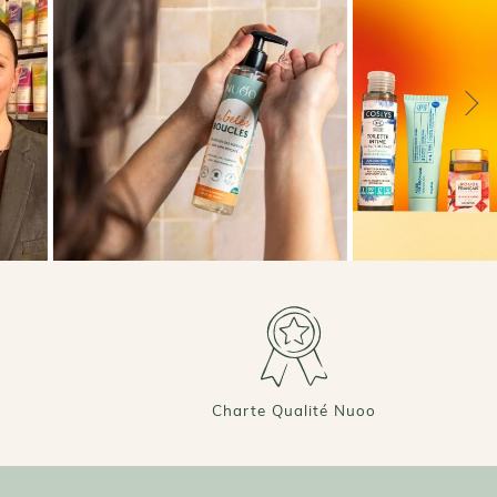
 un teint plus lumineux. Ces bienfaits
lance la circulation, décongestionne
s responsables de traits tirés ou
 mais aussi un soin de fond pour
OS SOINS
ntiel : ces outils permettent une
lisés après l’application d’un sérum
 gua sha favorisent l’absorption du
ela rend le produit plus efficace,
on de chaque ingrédient. C’est
t pour leur effet mécanique, mais
urels.
e d’un confort d’application
e quartz rose, la jade ou l’améthyste,
 relaxent les traits du visage. Loin
Charte Qualité Nuoo
vements lents et précis invitent à un
fait de consacrer quelques minutes
ement psychologique propice à la