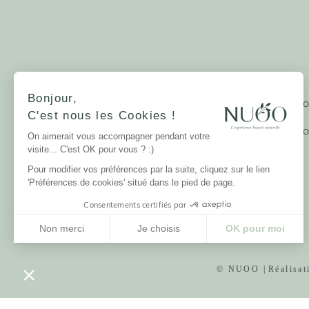
NUOO ET VOUS
LA MARQUE
Bonjour,
Devenir partenaire - PR
Qui sommes-nous?
C'est nous les Cookies !
Glossaire Beauté
Notre mission
Les guides beauté NUO
On aimerait vous accompagner pendant votre
La Charte NUOO
Parrainage et fidélité
visite... C'est OK pour vous ? :)
Labels et certifications
10% sur tout l'E-SHOP
Mentions légales
Pour modifier vos préférences par la suite, cliquez sur le lien
Nos boutiques
Données personnelles
'Préférences de cookies' situé dans le pied de page.
Jobs
Consentements certifiés par
Non merci
Je choisis
OK pour moi
Plateforme de Gestion du Consentement : Personnalisez vos Options
Axeptio consent
Notre plateforme vous permet d'adapter et de gérer vos paramètres de confide
© NUOO |
Réalisa