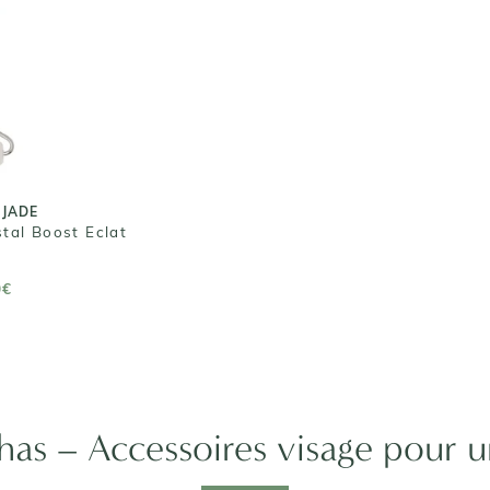
 JADE
stal Boost Eclat
0€
 JADE
stal Boost Eclat
 PANIER
0€
has – Accessoires visage pour 