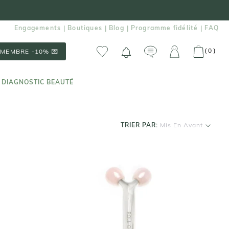
Engagements
Boutiques
Blog
Programme fidélité
FAQ
|
|
|
|
0
(
)
MEMBRE -10% 💌
 DIAGNOSTIC BEAUTÉ
 DIAGNOSTIC BEAUTÉ
TRIER PAR:
Mis En Avant
ROLL-ON JADE
Double V Shape en Quartz Rose