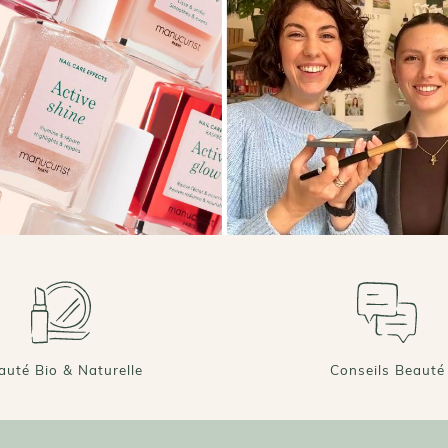
d’utilisation régulière, avec un éclat retrouvé et
ne sont pas dus au hasard : le massage facial re
les tissus et détend les zones de tension, parfoi
plissés. C’est un véritable coup d’éclat express
prévenir les signes du vieillissement cutané.
DES ACCESSOIRES CONÇUS POUR BOOSTER V
Un autre avantage souvent sous-estimé mais esse
meilleure pénétration des actifs cosmétiques. Uti
ou d’une huile, les mouvements du roll-on ou du
soin dans les couches profondes de l’épiderme. C
augmente sa tenue sur la peau et optimise l’acti
pourquoi ces outils sont reconnus non seulemen
comme de véritables amplificateurs de soins nat
LE PLAISIR SENSORIEL AU CŒUR DU GESTE
L’utilisation des roll-on et gua sha s’accompagn
incomparable. Les pierres naturelles, telles que l
offrent une sensation de fraîcheur instantanée et
auté Bio & Naturelle
Conseils Beauté
des gestuelles agressives ou répétitives, les mou
moment de douceur et de recentrage. Le simple 
par jour à ce type de massage procure un apais