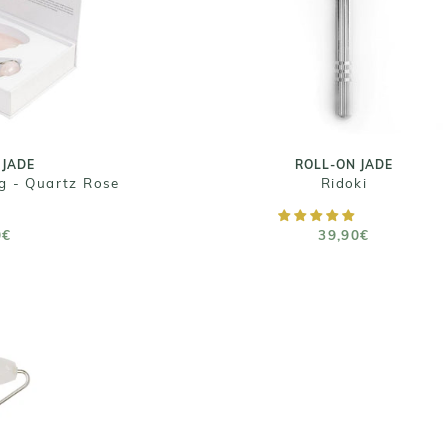
 JADE
ROLL-ON JADE
g - Quartz Rose
Ridoki
0€
39,90€
 JADE
ROLL-ON JADE
g - Quartz Rose
Ridoki
 PANIER
AJOUTER AU PANIER
0€
39,90€