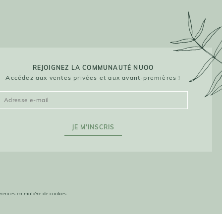
t.
e prix
SER VOTRE BUDGET
culièrement de la sélection NUOO,
Contrairement à d’autres dispositifs
 et gua sha proposés sur notre
REJOIGNEZ LA COMMUNAUTÉ NUOO
 bourses sans compromis sur la
Accédez aux ventes privées et aux avant-premières !
es matières naturelles durables et
s les courbes du visage, vous
lisable pendant des années.
 Ces accessoires ne nécessitent ni
ui en fait une option beauté à la fois
JE M'INSCRIS
isi peut transformer votre routine et
 spécifiques.
de médecine chinoise, les roll-on et
 la magie de leur utilisation. Grâce
vos préférences pour contrôler la manière dont vos informations sont manipulées.
férences en matière de cookies
à votre rituel beauté quotidien sans
 sont sélectionnés pour leur facilité
nsion sensorielle, tout en étant