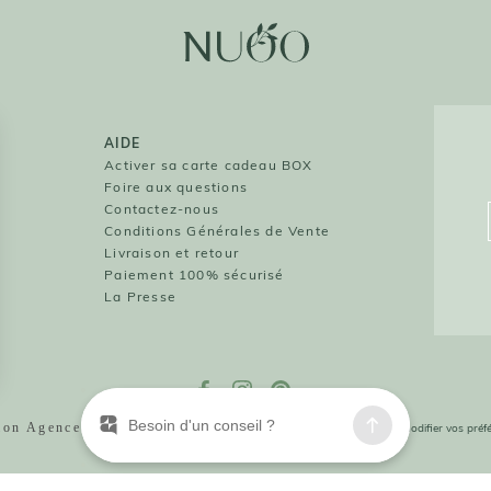
détente globale, bénéfique pour la peau et l’espri
Accessibilité, plaisir d’usage et just
DES ACCESSOIRES EFFICACES... SANS EXPLO
L’une des grandes forces de ces outils, et parti
réside dans leur excellent rapport qualité-prix. 
AIDE
beauté aux prix souvent prohibitifs, les roll-on
O
Activer sa carte cadeau BOX
boutique en ligne sont accessibles à toutes les
Foire aux questions
qualité. En optant pour des outils conçus dans d
O
Contactez-nous
avec des formes étudiées pour s'adapter à toute
Conditions Générales de Vente
investissez dans un objet solide, rentable et uti
Livraison et retour
La durabilité est également un critère essentiel.
Paiement 100% sécurisé
piles, ni recharge, ni remplacement régulier, ce q
La Presse
économique et écologique. Un seul outil bien cho
éviter l’achat de multiples crèmes ou traitements
UNE DÉMOCRATISATION DU RAFFINEMENT
Autrefois réservés aux instituts ou aux adeptes 
gua sha se sont démocratisés tout en conservant
ntialité, en garantissant la conformité avec les réglementations. Personnalisez 
tion Agence PM |
Design Studio Novembre
Cliquez-ici pour modifier vos pré
à NUOO, vous pouvez intégrer cet art ancestral 
passer par la case salon esthétique. Les produits
d’utilisation, leur efficacité prouvée et leur dime