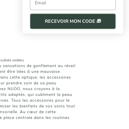
RECEVOIR MON CODE 🎁
sultats visibles
u sensations de gonflement au réveil
nt être liées à une mauvaise
Dans cette optique, les accessoires
our prendre soin de sa peau
Chez NUOO, nous croyons à la
ils adaptés, qui subliment la peau
sives.
Tous les accessoires pour le
miser les bienfaits de vos soins tout
ensorielle. Au cœur de cette
e place centrale dans les routines
ge inspirés des rituels asiatiques