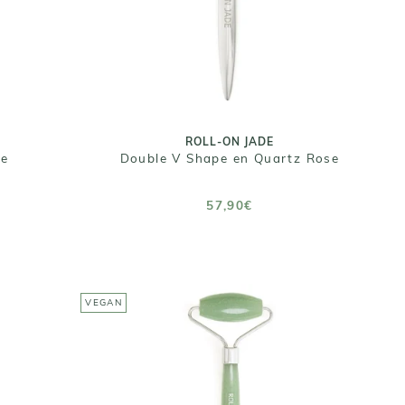
ge
57,90€
Taille : 16 X 6 cm
ROLL-ON JADE
ge
Double V Shape en Quartz Rose
AJOUTER AU PANIER
57,90€
VEGAN