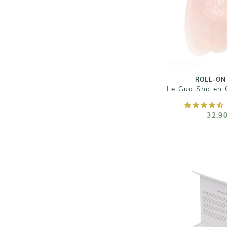
Le Gua Sha en 
32,9
ROLL-ON
Le Gua Sha en 
AJOUTER AU
32,9