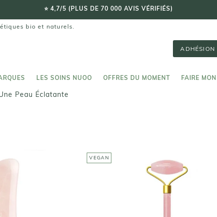
⭐️ 4,7/5 (PLUS DE 70 000 AVIS VÉRIFIÉS)
étiques bio et naturels.
ADHÉSION 
ARQUES
LES SOINS NUOO
OFFRES DU MOMENT
FAIRE MON
ARQUES
LES SOINS NUOO
FAIRE MON
 Une Peau Éclatante
VEGAN
 JADE
ROLL-ON JADE