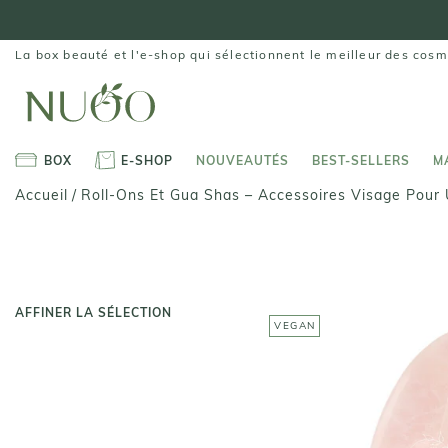
Aller
au
contenu
La box beauté et l'e-shop qui sélectionnent le meilleur des cosm
BOX
E-SHOP
NOUVEAUTÉS
BEST-SELLERS
M
BOX
E-SHOP
NOUVEAUTÉS
BEST-SELLERS
M
Roll-Ons Et Gua Shas – Accessoires Visage Pour
Accueil
/
AFFINER LA SÉLECTION
VEGAN
ROLL-ON