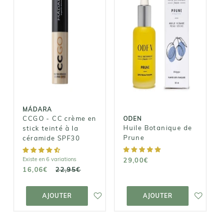
MÁDARA
CCGO - CC
ODEN
crème en stick
Huile
teinté à la
Botanique de
céramide
Prune
SPF30
29,00€
16,06€
22,95€
MÁDARA
CCGO - CC crème en
ODEN
Huile Botanique de
stick teinté à la
Prune
céramide SPF30
Existe en 6 variations
29,00€
16,06€
22,95€
AJOUTER AU
AJOUTER AU
PANIER
PANIER
AJOUTER
AJOUTER