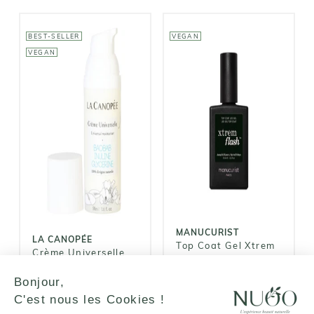
BEST-SELLER
VEGAN
VEGAN
LA CANOPÉE
MANUCURIST
Crème
Top Coat Gel
Universelle
Xtrem Flash
26,00€
25,00€
MANUCURIST
LA CANOPÉE
Top Coat Gel Xtrem
Crème Universelle
Flash
Bonjour,
26,00€
25,00€
C'est nous les Cookies !
AJOUTER AU
AJOUTER AU