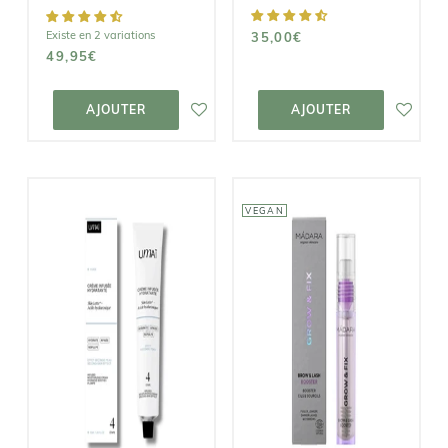
Existe en 2 variations
35,00€
49,95€
AJOUTER AU
AJOUTER AU
PANIER
PANIER
AJOUTER
AJOUTER
VEGAN
MÁDARA
UMAÏ
Booster de
Crème Infusée
Pousse des
Hydratante
Cils et Sourcils
Grow & Fix
29,90€