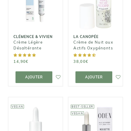
Crème Légère
aux Actifs
Désaltérante
Oxygénants
14,90€
38,00€
CLÉMENCE & VIVIEN
LA CANOPÉE
Crème Légère
Crème de Nuit aux
Désaltérante
Actifs Oxygénants
14,90€
38,00€
AJOUTER AU
AJOUTER AU
PANIER
PANIER
AJOUTER
AJOUTER
VEGAN
BEST-SELLER
VEGAN