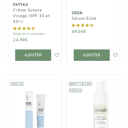
PATYKA
Crème Solaire
ODEN
Visage (SPF 30 et
Sérum Éclat
50+)
49,00€
Existe en 2 variations
24,90€
AJOUTER AU
AJOUTER AU
PANIER
PANIER
AJOUTER
AJOUTER
VEGAN
BEST-SELLER
VEGAN
LA CANOPÉE
CLÉMENCE &
VIVIEN
Crème de Nuit