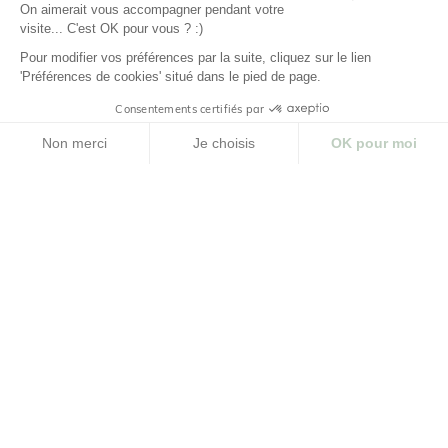
On aimerait vous accompagner pendant votre
PANIER
PANIER
AJOUTER
AJOUTER
visite... C'est OK pour vous ? :)
Pour modifier vos préférences par la suite, cliquez sur le lien
'Préférences de cookies' situé dans le pied de page.
Consentements certifiés par
CHARGER PRODUITS SUIVANTS
Non merci
Je choisis
OK pour moi
Plateforme de Gestion du Consentement : Personnalisez vos Options
Axeptio consent
Notre plateforme vous permet d'adapter et de gérer vos paramètres de confidenti
Soins éclat et anti-fatigue pour le
visage