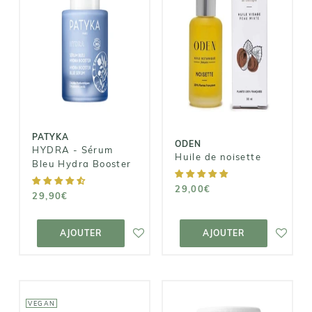
PATYKA
ODEN
HYDRA -
Huile de
Sérum Bleu
noisette
Hydra Booster
29,00€
29,90€
PATYKA
ODEN
HYDRA - Sérum
Huile de noisette
Bleu Hydra Booster
29,00€
29,90€
AJOUTER AU
AJOUTER AU
PANIER
PANIER
AJOUTER
AJOUTER
VEGAN