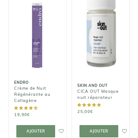
ENDRO
SKIN AND OUT
Crème de Nuit
CICA OUT
Régénérante
Masque nuit
au Collagène
réparateur
19,90€
25,00€
ENDRO
SKIN AND OUT
Crème de Nuit
CICA OUT Masque
Régénérante au
nuit réparateur
Collagène
25,00€
19,90€
AJOUTER AU
AJOUTER AU
PANIER
PANIER
AJOUTER
AJOUTER