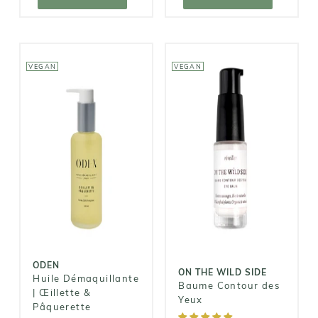
VEGAN
VEGAN
ODEN
ON THE WILD
SIDE
Huile
Baume
Démaquillante
Contour des
| Œillette &
Yeux
Pâquerette
41,00€
36,00€
ODEN
ON THE WILD SIDE
Huile Démaquillante
Baume Contour des
| Œillette &
Yeux
Pâquerette