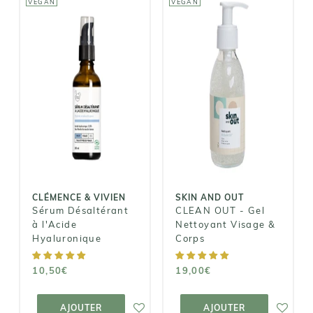
VEGAN
VEGAN
CLÉMENCE &
SKIN AND OUT
VIVIEN
CLEAN OUT -
Sérum
Gel Nettoyant
Désaltérant à
Visage &
l'Acide
Corps
Hyaluronique
19,00€
10,50€
CLÉMENCE & VIVIEN
SKIN AND OUT
Sérum Désaltérant
CLEAN OUT - Gel
à l'Acide
Nettoyant Visage &
Hyaluronique
Corps
10,50€
19,00€
AJOUTER AU
AJOUTER AU
PANIER
PANIER
AJOUTER
AJOUTER