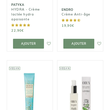
PATYKA
HYDRA - Crème
ENDRO
lactée hydra
Crème Anti-âge
apaisante
19,90€
22,90€
AJOUTER AU
AJOUTER AU
PANIER
PANIER
AJOUTER
AJOUTER
VEGAN
VEGAN
LA CANOPÉE
ODEN
Fluide solaire