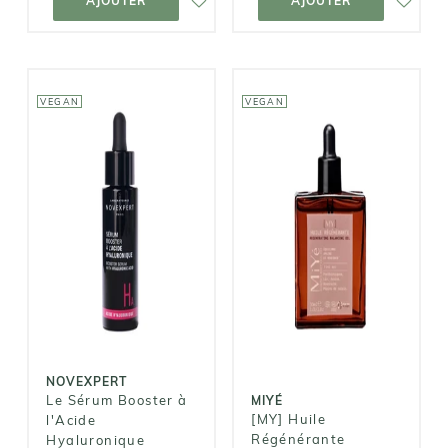
AJOUTER
AJOUTER
VEGAN
VEGAN
NOVEXPERT
MIYÉ
Le Sérum
Booster à
[MY] Huile
l'Acide
Régénérante
Hyaluronique
35,00€
49,95€
NOVEXPERT
Le Sérum Booster à
MIYÉ
[MY] Huile
l'Acide
Régénérante
Hyaluronique