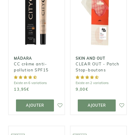
MÁDARA
SKIN AND OUT
CC crème anti-
CLEAR OUT -
pollution
Patch Stop-
SPF15
boutons
13,95€
9,00€
MÁDARA
SKIN AND OUT
CC crème anti-
CLEAR OUT - Patch
pollution SPF15
Stop-boutons
Existe en 6 variations
Existe en 2 variations
13,95€
9,00€
AJOUTER AU
AJOUTER AU
PANIER
PANIER
AJOUTER
AJOUTER