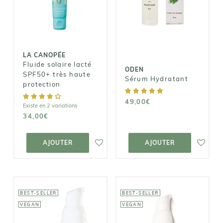
lacté SPF50+
Sérum
très haute
Hydratant
protection
49,00€
34,00€
LA CANOPÉE
Fluide solaire lacté
ODEN
SPF50+ très haute
Sérum Hydratant
protection
49,00€
Existe en 2 variations
34,00€
AJOUTER AU
AJOUTER AU
PANIER
PANIER
AJOUTER
AJOUTER
BEST-SELLER
BEST-SELLER
VEGAN
VEGAN