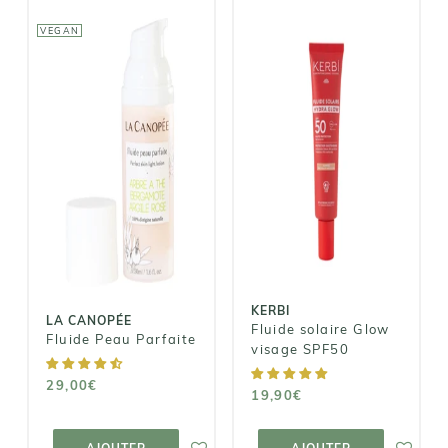
VEGAN
KERBI
LA CANOPÉE
Fluide solaire
Fluide Peau
Glow visage
Parfaite
SPF50
29,00€
19,90€
KERBI
LA CANOPÉE
Fluide solaire Glow
Fluide Peau Parfaite
visage SPF50
29,00€
19,90€
AJOUTER AU
AJOUTER AU
PANIER
PANIER