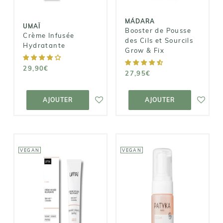
27,95€
MÁDARA
UMAÏ
Booster de Pousse
Crème Infusée
des Cils et Sourcils
Hydratante
Grow & Fix
29,90€
27,95€
AJOUTER AU
AJOUTER AU
PANIER
PANIER
AJOUTER
AJOUTER
VEGAN
VEGAN
PATYKA
UMAÏ