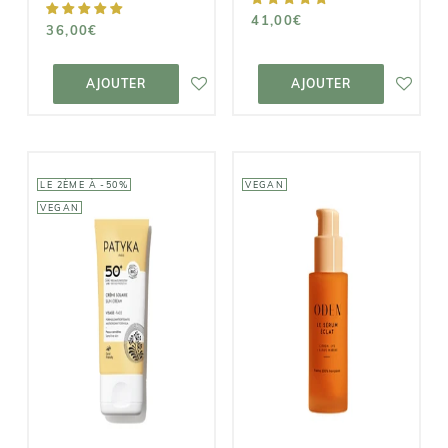
41,00€
36,00€
AJOUTER AU
AJOUTER AU
PANIER
PANIER
AJOUTER
AJOUTER
LE 2ÈME À -50%
VEGAN
VEGAN
PATYKA
ODEN
Crème Solaire
Visage (SPF 30
Sérum Éclat
et 50+)
49,00€
24,90€