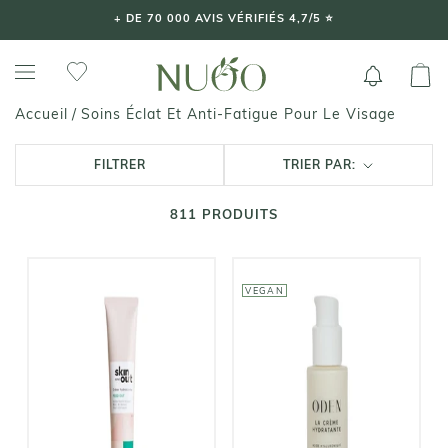
Aller
+ DE 70 000 AVIS VÉRIFIÉS 4,7/5 ⭐️
au
contenu
Soins Éclat Et Anti-Fatigue Pour Le Visage
Accueil
/
FILTRER
TRIER PAR:
811
PRODUITS
VEGAN
SKIN AND OUT
ODEN
FEED OUT -