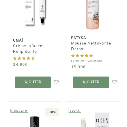
Mousse
Crème Infusée
Nettoyante
Relipidante
Détox
34,90€
15,90€
PATYKA
UMAÏ
Mousse Nettoyante
Crème Infusée
Détox
Relipidante
Existe en 3 variations
34,90€
15,90€
AJOUTER AU
AJOUTER AU
PANIER
PANIER
AJOUTER
AJOUTER
NOUVEAU
VEGAN
-30%