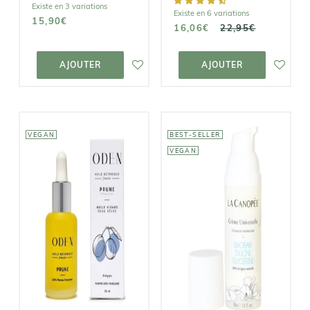
Existe en 3 variations
Existe en 6 variations
15,90€
16,06€
22,95€
AJOUTER AU
AJOUTER AU
PANIER
PANIER
AJOUTER
AJOUTER
VEGAN
BEST-SELLER
VEGAN
ODEN
LA CANOPÉE
Huile
Crème
Botanique de
Universelle
Prune
26,00€
29,00€