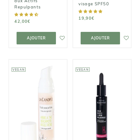
aux Actifs
visage SPF50
Repulpants
19,90€
42,00€
AJOUTER AU
AJOUTER AU
PANIER
PANIER
AJOUTER
AJOUTER
VEGAN
VEGAN
NOVEXPERT
LA CANOPÉE
Le Sérum
Fluide Peau
Booster à
Parfaite
l'Acide
Hyaluronique