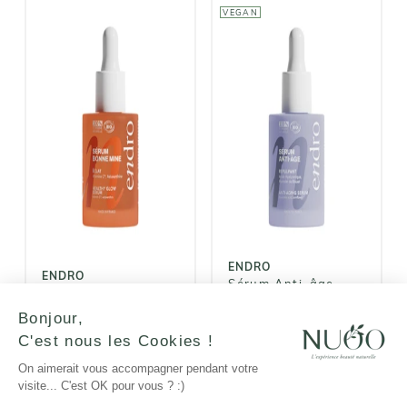
VEGAN
ENDRO
ENDRO
Sérum Bonne
Sérum Anti-
Mine
âge Repulpant
16,90€
24,90€
ENDRO
ENDRO
Sérum Anti-âge
Sérum Bonne Mine
Repulpant
Bonjour,
16,90€
C'est nous les Cookies !
24,90€
On aimerait vous accompagner pendant votre
AJOUTER AU
AJOUTER AU
visite... C'est OK pour vous ? :)
PANIER
PANIER
AJOUTER
AJOUTER