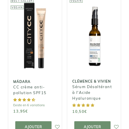
BEST-SELLER
VEGAN
VEGAN
CLÉMENCE &
VIVIEN
MÁDARA
Sérum
CC crème anti-
Désaltérant à
pollution
l'Acide
SPF15
Hyaluronique
13,95€
10,50€
CLÉMENCE & VIVIEN
MÁDARA
Sérum Désaltérant
CC crème anti-
à l'Acide
pollution SPF15
Hyaluronique
Existe en 6 variations
13,95€
10,50€
AJOUTER AU
AJOUTER AU
PANIER
PANIER
AJOUTER
AJOUTER