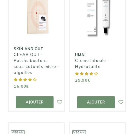
SKIN AND OUT
CLEAR OUT -
UMAÏ
Patchs
Crème Infusée
boutons sous-
Hydratante
cutanés micro-
aiguilles
29,90€
16,00€
SKIN AND OUT
CLEAR OUT -
UMAÏ
Patchs boutons
Crème Infusée
sous-cutanés micro-
Hydratante
aiguilles
29,90€
16,00€
AJOUTER AU
AJOUTER AU
PANIER
PANIER
AJOUTER
AJOUTER
VEGAN
VEGAN