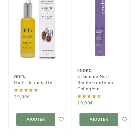
ENDRO
ODEN
Crème de Nuit
Huile de
Régénérante
noisette
au Collagène
29,00€
19,90€
ENDRO
Crème de Nuit
ODEN
Huile de noisette
Régénérante au
Collagène
29,00€
19,90€
AJOUTER AU
AJOUTER AU
PANIER
PANIER
AJOUTER
AJOUTER