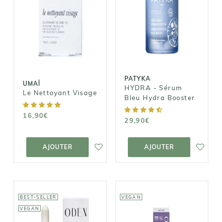
PATYKA
UMAÏ
HYDRA -
Le Nettoyant
Sérum Bleu
Visage
Hydra Booster
16,90€
29,90€
PATYKA
UMAÏ
HYDRA - Sérum
Le Nettoyant Visage
Bleu Hydra Booster
16,90€
29,90€
AJOUTER AU
AJOUTER AU
PANIER
PANIER
AJOUTER
AJOUTER
BEST-SELLER
VEGAN
VEGAN