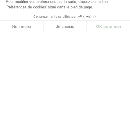
Pour modifier vos préférences par la suite, cliquez sur le lien
'Préférences de cookies' situé dans le pied de page.
Consentements certifiés par
Non merci
Je choisis
OK pour moi
CHARGER PRODUITS SUIVANTS
Plateforme de Gestion du Consentement : Personnalisez vos Options
Axeptio consent
Notre plateforme vous permet d'adapter et de gérer vos paramètres de confidenti
Soins visage hydratants et
nourrissants