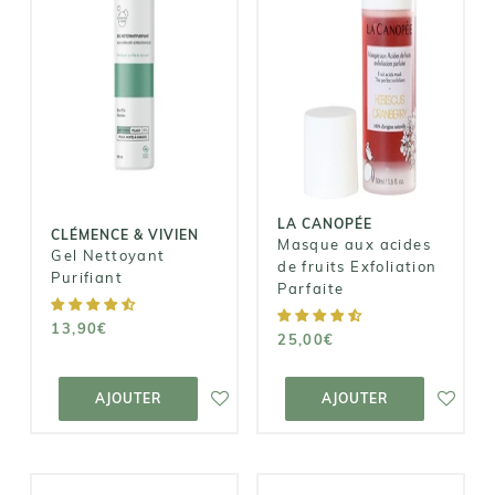
LA CANOPÉE
CLÉMENCE &
Masque aux
VIVIEN
acides de
Gel Nettoyant
fruits
Purifiant
Exfoliation
Parfaite
13,90€
25,00€
LA CANOPÉE
CLÉMENCE & VIVIEN
Masque aux acides
Gel Nettoyant
de fruits Exfoliation
Purifiant
Parfaite
13,90€
25,00€
AJOUTER AU
AJOUTER AU
PANIER
PANIER
AJOUTER
AJOUTER