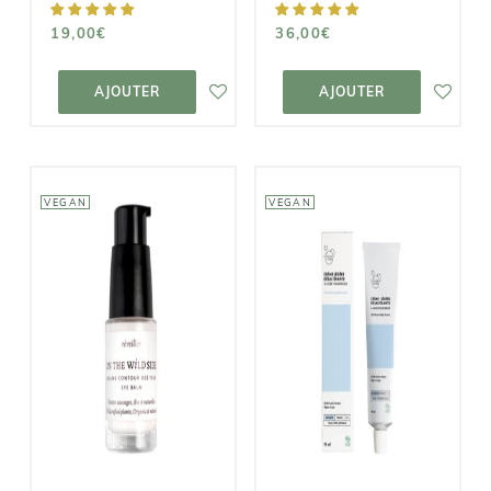
19,00€
36,00€
AJOUTER AU
AJOUTER AU
PANIER
PANIER
AJOUTER
AJOUTER
VEGAN
VEGAN
ON THE WILD
CLÉMENCE &
SIDE
VIVIEN
Baume
Crème Légère
Contour des
Désaltérante
Yeux
14,90€
41,00€