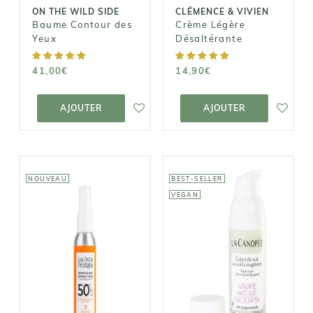
ON THE WILD SIDE
CLÉMENCE & VIVIEN
Baume Contour des
Crème Légère
Yeux
Désaltérante
41,00€
14,90€
AJOUTER AU
AJOUTER AU
PANIER
PANIER
AJOUTER
AJOUTER
NOUVEAU
BEST-SELLER
VEGAN
LA CANOPÉE
LES PETITS
PRÖDIGES
Crème de Nuit
Brume solaire
aux Actifs
SPF 50+