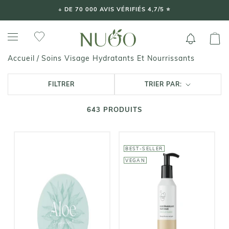
Aller
+ DE 70 000 AVIS VÉRIFIÉS 4,7/5 ⭐️
au
contenu
Soins Visage Hydratants Et Nourrissants
Accueil
/
FILTRER
TRIER PAR:
643
PRODUITS
BEST-SELLER
VEGAN
CLÉMENCE &
ALOE PARIS
VIVIEN