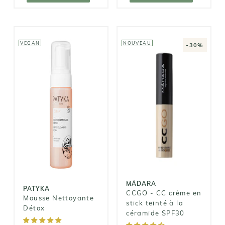
VEGAN
NOUVEAU
-30%
MÁDARA
CCGO - CC
PATYKA
crème en stick
Mousse
teinté à la
Nettoyante
céramide
Détox
SPF30
15,90€
16,06€
22,95€
MÁDARA
PATYKA
CCGO - CC crème en
Mousse Nettoyante
stick teinté à la
Détox
céramide SPF30