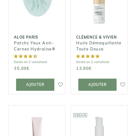
Patchs Yeux
Huile
Anti-Cernes
Démaquillante
Hydralise®
Toute Douce
35,00€
13,90€
ALOE PARIS
CLÉMENCE & VIVIEN
Patchs Yeux Anti-
Huile Démaquillante
Cernes Hydralise®
Toute Douce
Existe en 2 variations
Existe en 2 variations
35,00€
13,90€
AJOUTER AU
AJOUTER AU
PANIER
PANIER
AJOUTER
AJOUTER
VEGAN