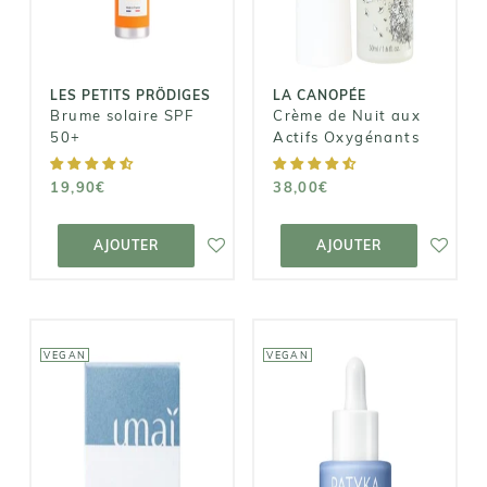
Oxygénants
19,90€
38,00€
LES PETITS PRÖDIGES
LA CANOPÉE
Brume solaire SPF
Crème de Nuit aux
50+
Actifs Oxygénants
19,90€
38,00€
AJOUTER AU
AJOUTER AU
PANIER
PANIER
AJOUTER
AJOUTER
VEGAN
VEGAN