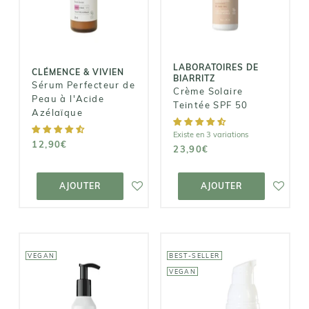
Perfecteur de
Crème Solaire
Peau à l'Acide
Teintée SPF 50
Azélaïque
23,90€
12,90€
LABORATOIRES DE
CLÉMENCE & VIVIEN
BIARRITZ
Sérum Perfecteur de
Crème Solaire
Peau à l'Acide
Teintée SPF 50
Azélaïque
Existe en 3 variations
12,90€
23,90€
AJOUTER AU
AJOUTER AU
PANIER
PANIER
AJOUTER
AJOUTER
VEGAN
BEST-SELLER
VEGAN