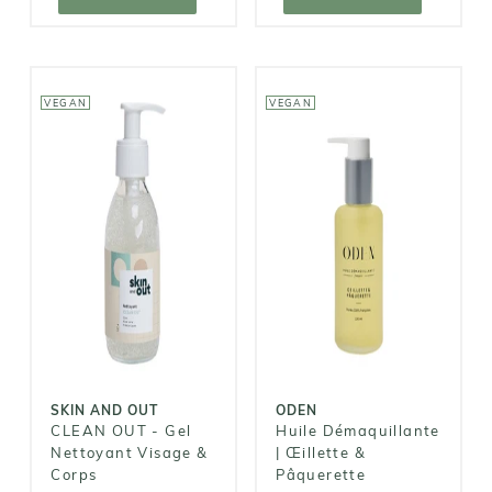
VEGAN
VEGAN
SKIN AND OUT
ODEN
CLEAN OUT -
Huile
Gel Nettoyant
Démaquillante
Visage &
| Œillette &
Corps
Pâquerette
19,00€
36,00€
SKIN AND OUT
ODEN
CLEAN OUT - Gel
Huile Démaquillante
Nettoyant Visage &
| Œillette &
Corps
Pâquerette