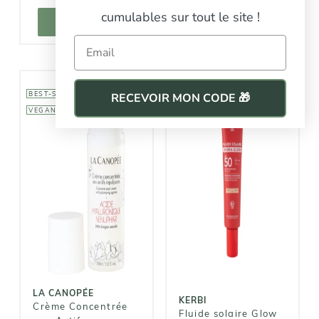
AJOUTER AU
AJOUTER AU
cumulables sur tout le site !
PANIER
PANIER
AJOUTER
AJOUTER
Email
BEST-SELLER
RECEVOIR MON CODE 🎁
VEGAN
LA CANOPÉE
KERBI
Crème
Fluide solaire
Concentrée
Glow visage
aux Actifs
SPF50
Repulpants
19,90€
42,00€
LA CANOPÉE
KERBI
Crème Concentrée
Fluide solaire Glow