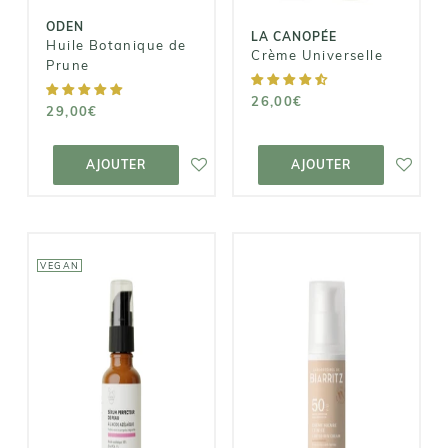
ODEN
LA CANOPÉE
Huile Botanique de
Crème Universelle
Prune
26,00€
29,00€
AJOUTER AU
AJOUTER AU
PANIER
PANIER
AJOUTER
AJOUTER
VEGAN
CLÉMENCE &
VIVIEN
LABORATOIRES
DE BIARRITZ
Sérum