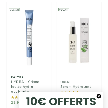
VEGAN
VEGAN
PATYKA
ODEN
HYDRA -
Crème lactée
Sérum
hydra
Hydratant
apaisante
49,00€
22,90€
PATYKA
HYDRA - Crème
ODEN
lactée hydra
Sérum Hydratant
apaisante
10€ OFFERTS
49,00€
22,90€