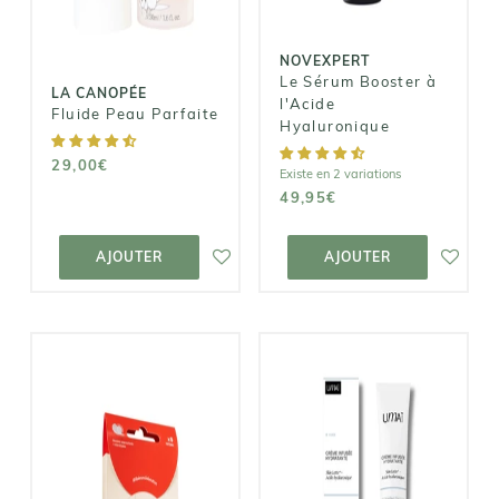
29,00€
49,95€
NOVEXPERT
Le Sérum Booster à
LA CANOPÉE
l'Acide
Fluide Peau Parfaite
Hyaluronique
29,00€
Existe en 2 variations
49,95€
AJOUTER AU
AJOUTER AU
PANIER
PANIER
AJOUTER
AJOUTER