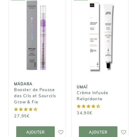
MÁDARA
UMAÏ
Booster de
Pousse des
Crème Infusée
Cils et Sourcils
Relipidante
Grow & Fix
34,90€
27,95€
MÁDARA
UMAÏ
Booster de Pousse
Crème Infusée
des Cils et Sourcils
Relipidante
Grow & Fix
34,90€
27,95€
AJOUTER AU
AJOUTER AU
PANIER
PANIER
AJOUTER
AJOUTER