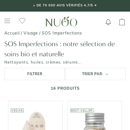
Aller
+ DE 70 000 AVIS VÉRIFIÉS 4,7/5 ⭐️
au
contenu
SOS Imperfections
Accueil
/
Visage
/
SOS Imperfections : notre sélection de
soins bio et naturelle
Nettoyants, huiles, crèmes, sérums…
FILTRER
TRIER PAR:
16
PRODUITS
VEGAN
BEST-SELLER