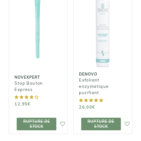
DENOVO
NOVEXPERT
Exfoliant
Stop Bouton
enzymatique
Express
purifiant
12,95€
26,00€
DENOVO
NOVEXPERT
Exfoliant
Stop Bouton
enzymatique
Express
purifiant
12,95€
26,00€
RUPTURE DE
RUPTURE DE
RUPTURE DE
RUPTURE DE
STOCK
STOCK
STOCK
STOCK