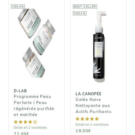
VEGAN
BEST-SELLER
VEGAN
D-LAB
LA CANOPÉE
Programme
Peau Parfaite |
Gelée Noire
Peau
Nettoyante
régénérée
aux Actifs
purifiée et
Purifiants
matifiée
19,00€
D-LAB
72,00€
LA CANOPÉE
Programme Peau
Gelée Noire
Parfaite | Peau
Nettoyante aux
régénérée purifiée
Actifs Purifiants
et matifiée
Existe en 2 variations
Existe en 2 variations
19,00€
72,00€