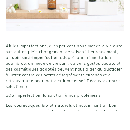
Ah les imperfections, elles peuvent nous mener la vie dure,
surtout en plein changement de saison ! Heureusement,
un
soin anti-imperfection
adapté, une alimentation
équilibrée, un mode de vie sain, de bons gestes beauté et
des cosmétiques adaptés peuvent nous aider au quotidien
à lutter contre ces petits désagréments cutanés et à
retrouver une peau nette et lumineuse ! Découvrez notre
sélection ;)
SOS imperfection, la solution à nos problèmes ?
Les cosmétiques bio et naturels
et notamment un bon
soin de visage conçu à base d’ingrédients naturels peut
nous aider à venir à bout des imperfections. C’est vrai que
les produits soi-disant efficaces pour camoufler, voire
battre totalement les imperfection sont partout dans les