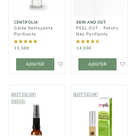
11,50€
14,00€
CENTIFOLIA
SKIN AND OUT
Gelée Nettoyante
PEEL OUT - Patchs
Purifiante
Nez Purifiants
11,50€
14,00€
AJOUTER AU
AJOUTER AU
PANIER
PANIER
AJOUTER
AJOUTER
BEST-SELLER
BEST-SELLER
VEGAN
EVOLVE
BEAUTY