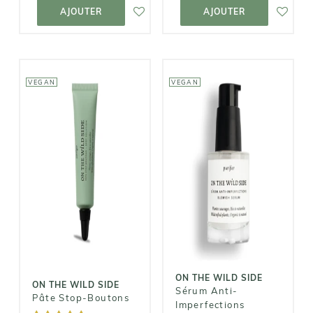
PANIER
PANIER
AJOUTER
AJOUTER
VEGAN
VEGAN
ON THE WILD
ON THE WILD
SIDE
SIDE
Pâte Stop-
Sérum Anti-
Boutons
Imperfections
18,00€
34,00€
ON THE WILD SIDE
ON THE WILD SIDE
Sérum Anti-
Pâte Stop-Boutons
Imperfections