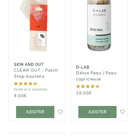
SKIN AND OUT
D-LAB
CLEAR OUT -
Détox Peau |
Patch Stop-
Peau
boutons
capricieuse
9,00€
26,00€
SKIN AND OUT
D-LAB
CLEAR OUT - Patch
Détox Peau | Peau
Stop-boutons
capricieuse
Existe en 2 variations
26,00€
9,00€
AJOUTER AU
AJOUTER AU
PANIER
PANIER
AJOUTER
AJOUTER