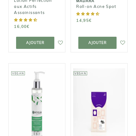
Lotion Perfection
MÁDARA
aux Actifs
Roll-on Acne Spot
Assainissants
14,95€
16,00€
AJOUTER AU
AJOUTER AU
PANIER
PANIER
AJOUTER
AJOUTER
VEGAN
VEGAN
CENTIFOLIA
SKIN AND OUT
Gelée
PEEL OUT -
Nettoyante
Patchs Nez
Purifiante
Purifiants