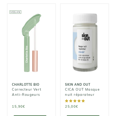
VEGAN
CHARLOTTE BIO
SKIN AND OUT
Correcteur
CICA OUT
Vert Anti-
Masque nuit
Rougeurs
réparateur
15,90€
25,00€
CHARLOTTE BIO
SKIN AND OUT
Correcteur Vert
CICA OUT Masque
Anti-Rougeurs
nuit réparateur
15,90€
25,00€
AJOUTER AU
AJOUTER AU