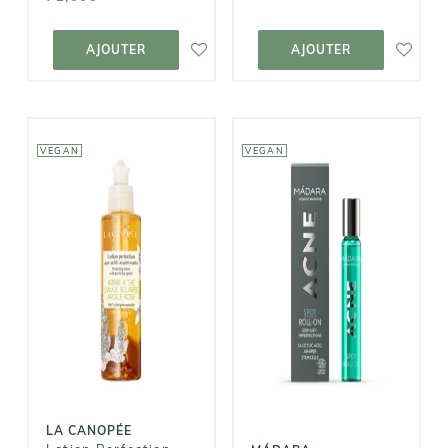
AJOUTER AU
AJOUTER AU
PANIER
PANIER
AJOUTER
AJOUTER
VEGAN
VEGAN
LA CANOPÉE
MÁDARA
Lotion
Perfection aux
Roll-on Acne
Actifs
Spot
Assainissants
14,95€
16,00€
LA CANOPÉE