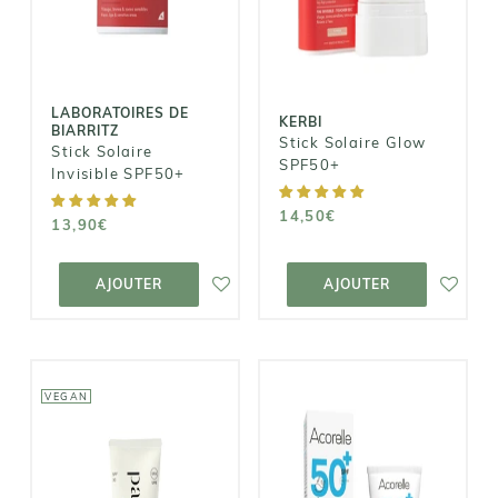
Invisible
Glow SPF50+
SPF50+
14,50€
13,90€
LABORATOIRES DE
KERBI
BIARRITZ
Stick Solaire Glow
Stick Solaire
SPF50+
Invisible SPF50+
14,50€
13,90€
AJOUTER AU
AJOUTER AU
PANIER
PANIER
AJOUTER
AJOUTER
VEGAN