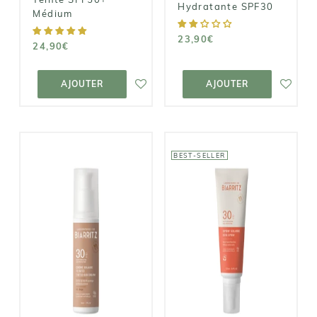
Hydratante SPF30
Médium
23,90€
24,90€
AJOUTER AU
AJOUTER AU
PANIER
PANIER
AJOUTER
AJOUTER
BEST-SELLER
LABORATOIRES
LABORATOIRES
DE BIARRITZ
DE BIARRITZ
Crème Solaire
Spray solaire
Teintée SPF 30
bio SPF30