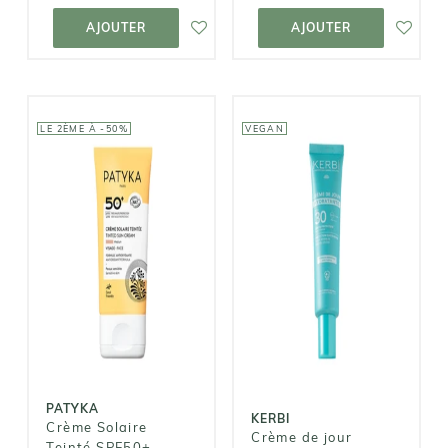
AJOUTER AU
AJOUTER AU
PANIER
PANIER
AJOUTER
AJOUTER
LE 2ÈME À -50%
VEGAN
PATYKA
KERBI
Crème Solaire
Crème de jour
Teinté SPF50+
Hydratante
Médium
SPF30
24,90€
23,90€
PATYKA
KERBI
Crème Solaire
Crème de jour
Teinté SPF50+