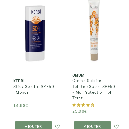
OMUM
Crème Solaire
KERBI
Teintée Sable
Stick Solaire
SPF50 - Ma
SPF50 | Monoï
Protection Joli
Teint
14,50€
25,90€
OMUM
Crème Solaire
KERBI
Stick Solaire SPF50
Teintée Sable SPF50
| Monoï
- Ma Protection Joli
Teint
14,50€
25,90€
AJOUTER AU
AJOUTER AU
PANIER
PANIER
AJOUTER
AJOUTER