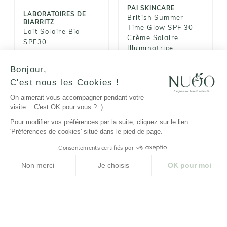
34,00€
PAI SKINCARE
LABORATOIRES DE
British Summer
BIARRITZ
Time Glow SPF 30 -
Lait Solaire Bio
Crème Solaire
SPF30
Illuminatrice
20,90€
Bonjour,
34,00€
C'est nous les Cookies !
AJOUTER AU
AJOUTER AU
PANIER
PANIER
On aimerait vous accompagner pendant votre
AJOUTER
AJOUTER
visite... C'est OK pour vous ? :)
Pour modifier vos préférences par la suite, cliquez sur le lien
'Préférences de cookies' situé dans le pied de page.
Consentements certifiés par
CHARGER PRODUITS SUIVANTS
Non merci
Je choisis
OK pour moi
Plateforme de Gestion du Consentement : Personnalisez vos Options
Axeptio consent
Tous les soins Solaires pour le
Notre plateforme vous permet d'adapter et de gérer vos paramètres de confidenti
visage