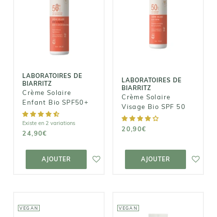
LABORATOIRES
LABORATOIRES
DE BIARRITZ
DE BIARRITZ
Crème Solaire
Crème Solaire
Enfant Bio
Visage Bio SPF
SPF50+
50
24,90€
20,90€
LABORATOIRES DE
LABORATOIRES DE
BIARRITZ
BIARRITZ
Crème Solaire
Crème Solaire
Enfant Bio SPF50+
Visage Bio SPF 50
Existe en 2 variations
20,90€
24,90€
AJOUTER AU
AJOUTER AU
PANIER
PANIER
AJOUTER
AJOUTER
VEGAN
VEGAN