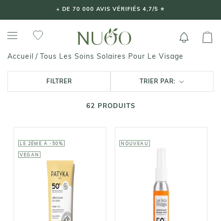
Aller
+ DE 70 000 AVIS VÉRIFIÉS 4,7/5 ⭐️
au
contenu
Tous Les Soins Solaires Pour Le Visage
Accueil
/
FILTRER
TRIER PAR:
62
PRODUITS
LE 2ÈME À -50%
NOUVEAU
VEGAN
PATYKA
LES PETITS