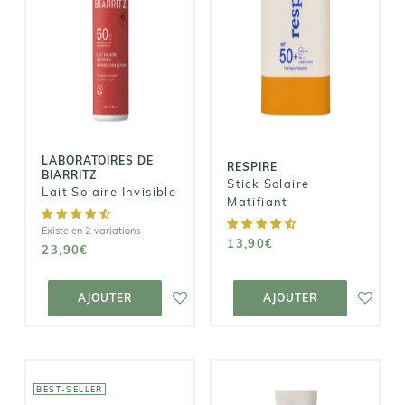
LABORATOIRES
RESPIRE
DE BIARRITZ
Stick Solaire
Lait Solaire
Matifiant
Invisible
13,90€
23,90€
LABORATOIRES DE
RESPIRE
BIARRITZ
Stick Solaire
Lait Solaire Invisible
Matifiant
Existe en 2 variations
13,90€
23,90€
AJOUTER AU
AJOUTER AU
PANIER
PANIER
AJOUTER
AJOUTER
BEST-SELLER