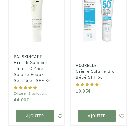
PAI SKINCARE
British
ACORELLE
Summer Time -
Crème Solaire
Crème Solaire
Bio Bébé SPF
Peaux
50
Sensibles SPF
30
19,95€
PAI SKINCARE
44,00€
British Summer
ACORELLE
Time - Crème
Crème Solaire Bio
Solaire Peaux
Bébé SPF 50
Sensibles SPF 30
19,95€
Existe en 2 variations
44,00€
AJOUTER AU
AJOUTER AU
PANIER
PANIER
AJOUTER
AJOUTER