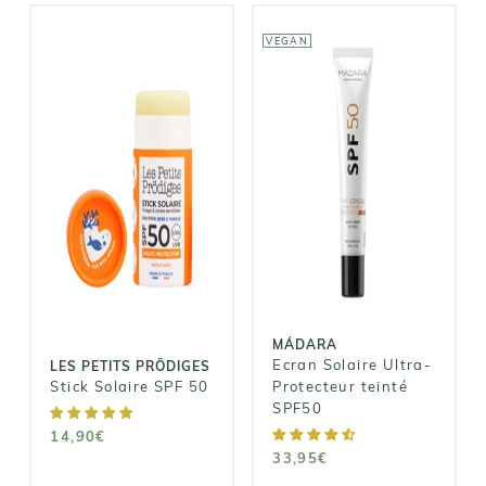
VEGAN
MÁDARA
LES PETITS
PRÖDIGES
Ecran Solaire
Ultra-
Stick Solaire
Protecteur
SPF 50
teinté SPF50
14,90€
33,95€
MÁDARA
Ecran Solaire Ultra-
LES PETITS PRÖDIGES
Stick Solaire SPF 50
Protecteur teinté
SPF50
14,90€
33,95€