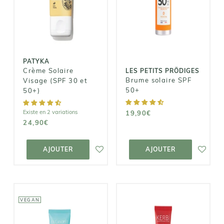
PRÖDIGES
Crème Solaire
Brume solaire
Visage (SPF 30
SPF 50+
et 50+)
19,90€
24,90€
PATYKA
Crème Solaire
LES PETITS PRÖDIGES
Brume solaire SPF
Visage (SPF 30 et
50+
50+)
Existe en 2 variations
19,90€
24,90€
AJOUTER AU
AJOUTER AU
PANIER
PANIER
AJOUTER
AJOUTER
VEGAN