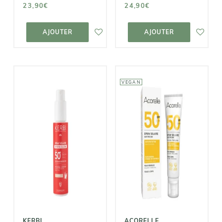
23,90€
24,90€
AJOUTER AU
AJOUTER AU
PANIER
PANIER
AJOUTER
AJOUTER
VEGAN
KERBI
ACORELLE
Spray Solaire
Spray Solaire
Glow SPF50+
Bio SPF 50
19,90€
23,95€
KERBI
ACORELLE