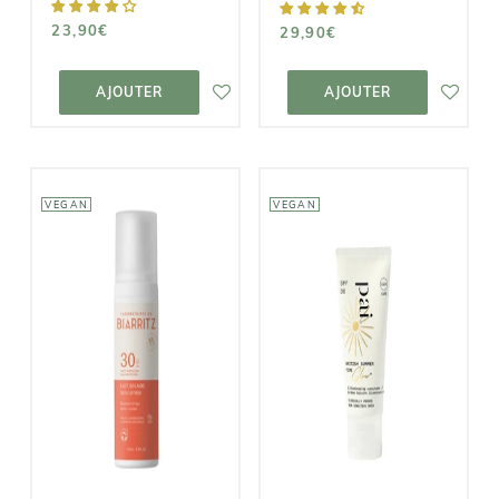
23,90€
29,90€
AJOUTER AU
AJOUTER AU
PANIER
PANIER
AJOUTER
AJOUTER
VEGAN
VEGAN
PAI SKINCARE
LABORATOIRES
British
DE BIARRITZ
Summer Time
Lait Solaire
Glow SPF 30 -
Bio SPF30
Crème Solaire
Illuminatrice
20,90€