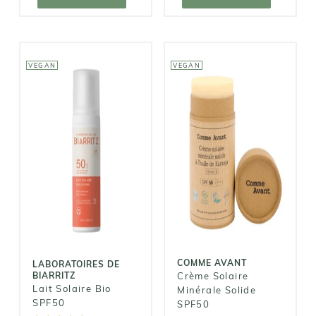
VEGAN
VEGAN
COMME AVANT
LABORATOIRES
DE BIARRITZ
Crème Solaire
Lait Solaire
Minérale
Bio SPF50
Solide SPF50
23,90€
29,90€
COMME AVANT
LABORATOIRES DE
BIARRITZ
Crème Solaire
Lait Solaire Bio
Minérale Solide
SPF50
SPF50