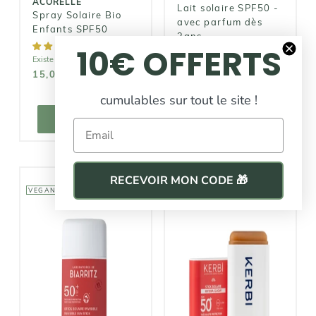
ACORELLE
Lait solaire SPF50 -
Spray Solaire Bio
avec parfum dès
Enfants SPF50
3ans
10€ OFFERTS
Existe en 2 variations
Existe en 2 variations
15,00€
23,95€
23,90€
cumulables sur tout le site !
AJOUTER AU
AJOUTER AU
PANIER
PANIER
AJOUTER
AJOUTER
Email
RECEVOIR MON CODE 🎁
VEGAN
LABORATOIRES
DE BIARRITZ
KERBI
Stick Solaire
Stick Solaire