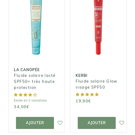
LA CANOPÉE
KERBI
Fluide solaire
Fluide solaire
lacté SPF50+
Glow visage
très haute
SPF50
protection
19,90€
34,00€
LA CANOPÉE
Fluide solaire lacté
KERBI
Fluide solaire Glow
SPF50+ très haute
visage SPF50
protection
Existe en 2 variations
19,90€
34,00€
AJOUTER AU
AJOUTER AU
PANIER
PANIER
AJOUTER
AJOUTER