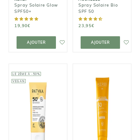
Spray Solaire Glow
Spray Solaire Bio
SPF50+
SPF 50
19,90€
23,95€
AJOUTER AU
AJOUTER AU
PANIER
PANIER
AJOUTER
AJOUTER
LE 2ÈME À -50%
VEGAN
KERBI
PATYKA
Lait Solaire
Crème Solaire
SPF50 - Sans
Teintée SPF50
parfum dès 6