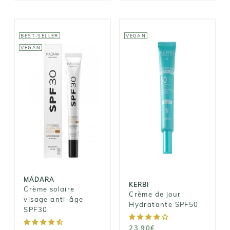
BEST-SELLER
VEGAN
VEGAN
MÁDARA
KERBI
Crème solaire
Crème de jour
visage anti-
Hydratante
âge SPF30
SPF50
32,95€
23,90€
MÁDARA
KERBI
Crème solaire
Crème de jour
visage anti-âge
Hydratante SPF50
SPF30
23,90€