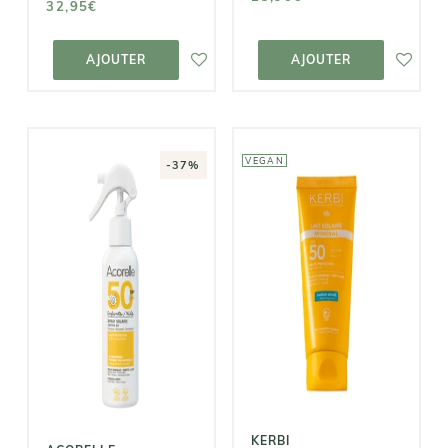
32,95€
AJOUTER AU
AJOUTER AU
PANIER
PANIER
AJOUTER
AJOUTER
VEGAN
-37%
ACORELLE
KERBI
Spray Solaire
Lait solaire
Bio Enfants
SPF50 - avec
SPF50
parfum dès
3ans
15,00€
23,90€
23,95€
KERBI