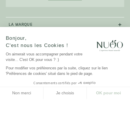
LA MARQUE
Bonjour,
NUOO ET VOUS
C'est nous les Cookies !
AIDE
On aimerait vous accompagner pendant votre
visite... C'est OK pour vous ? :)
Pour modifier vos préférences par la suite, cliquez sur le lien
'Préférences de cookies' situé dans le pied de page.
Consentements certifiés par
© NUOO |
Réalisation Agence PM |
Design Studio
Novembre
Cliquez-ici pour modifier vos préférences en matière de cookies
Non merci
Je choisis
OK pour moi
Plateforme de Gestion du Consentement : Personnalisez vos Options
Axeptio consent
Notre plateforme vous permet d'adapter et de gérer vos paramètres de confidenti