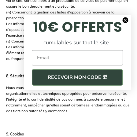
via le Site, sont confiées à un prestataire de services de paiement qui en
assure le bon déroulement et la sécurité.
(iv) Concernant la gestion des listes d’opposition à recevoir de la
prospection :
10€ OFFERTS
Les informations permettant de prendre en compte votre droit
d’opposition sont conservées au minimum trois ans à compter de
l’exercice du droit d’opposition.
cumulables sur tout le site !
(v) Concernant les statistiques de mesure d’audience :
Les informations stockées dans le terminal des utilisateurs ou tout autre
Email
élément utilisé pour identifier les utilisateurs et permettant leur traçabilité
ou fréquentation ne seront pas conservées au-delà de 6 mois.
8. Sécurité
RECEVOIR MON CODE 🎁
Nous vous informons prendre toutes précautions utiles, mesures
organisationnelles et techniques appropriées pour préserver la sécurité,
l’intégrité et la confidentialité de vos données à caractère personnel et
notamment, empêcher qu’elles soient déformées, endommagées ou que
des tiers non autorisés y aient accès.
9. Cookies