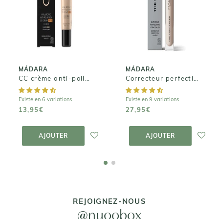
CC crème anti-
Correcteur
pollution
perfectionnant
SPF15
lumineux
13,95€
27,95€
MÁDARA
MÁDARA
CC crème anti-pollution SPF15
Correcteur perfectionnant lumineux
Existe en 6 variations
Existe en 9 variations
13,95€
27,95€
AJOUTER AU
AJOUTER AU
PANIER
PANIER
AJOUTER
AJOUTER
REJOIGNEZ-NOUS
@nuoobox