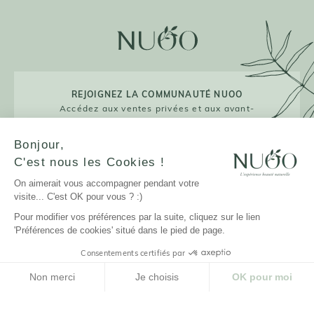
REJOIGNEZ LA COMMUNAUTÉ NUOO
Accédez aux ventes privées et aux avant-
premières !
Bonjour,
C'est nous les Cookies !
On aimerait vous accompagner pendant votre
JE M'INSCRIS
visite... C'est OK pour vous ? :)
Pour modifier vos préférences par la suite, cliquez sur le lien
'Préférences de cookies' situé dans le pied de page.
Consentements certifiés par
LA MARQUE
Non merci
Je choisis
OK pour moi
NUOO ET VOUS
Plateforme de Gestion du Consentement : Personnalisez vos Options
Axeptio consent
Notre plateforme vous permet d'adapter et de gérer vos paramètres de confidenti