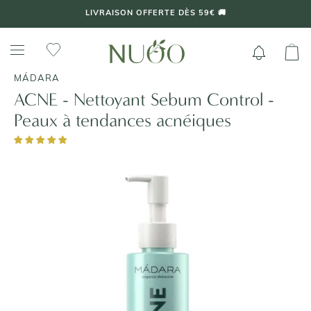
Aller
LIVRAISON OFFERTE DÈS 59€ 🚚
au
contenu
MÁDARA
ACNE - Nettoyant Sebum Control -
Peaux à tendances acnéiques