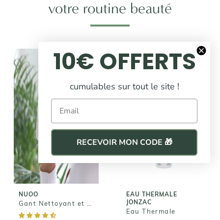
votre routine beauté
10€ OFFERTS
VEGAN
cumulables sur tout le site !
Email
NUOO
Gant
EAU THERMALE
JONZAC
Nettoyant et
RECEVOIR MON CODE 🎁
Démaquillant
Eau Thermale
7,90€
4,10€
NUOO
EAU THERMALE
JONZAC
Gant Nettoyant et Démaquillant
Eau Thermale