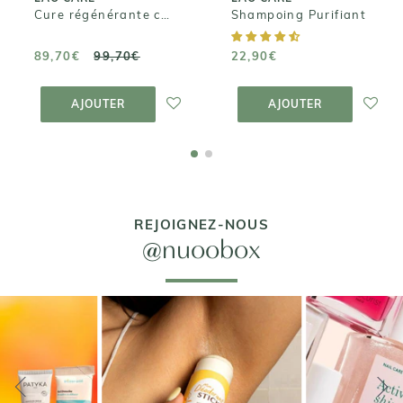
Cure régénérante complète - Intense Protein Bonding
Shampoing Purifiant
89,70€
99,70€
22,90€
AJOUTER AU
AJOUTER AU
PANIER
PANIER
AJOUTER
AJOUTER
REJOIGNEZ-NOUS
@nuoobox