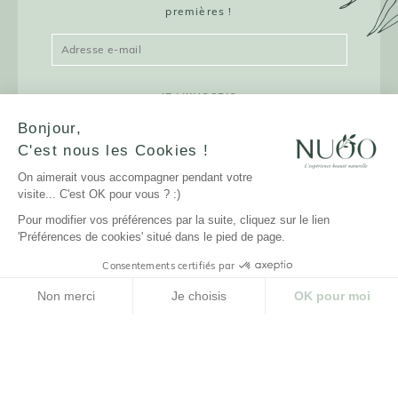
premières !
JE M'INSCRIS
Bonjour,
C'est nous les Cookies !
On aimerait vous accompagner pendant votre
LA MARQUE
visite... C'est OK pour vous ? :)
Pour modifier vos préférences par la suite, cliquez sur le lien
NUOO ET VOUS
'Préférences de cookies' situé dans le pied de page.
Consentements certifiés par
AIDE
Non merci
Je choisis
OK pour moi
Plateforme de Gestion du Consentement : Personnalisez vos Options
Axeptio consent
Notre plateforme vous permet d'adapter et de gérer vos paramètres de confidenti
© NUOO |
Réalisation Agence PM |
Design Studio
Novembre
Cliquez-ici pour modifier vos préférences en matière de cookies