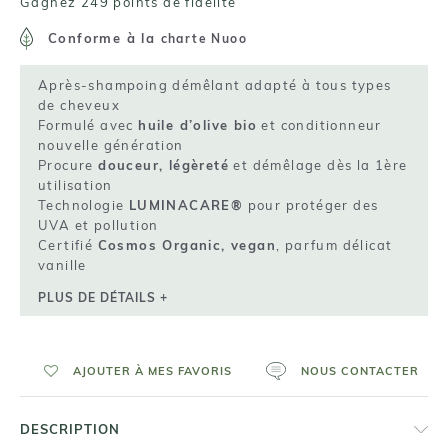
Gagnez 249 points de fidelité
Conforme à la
charte Nuoo
Après-shampoing démêlant adapté à tous types
de cheveux
Formulé avec
huile d’olive bio
et conditionneur
nouvelle génération
Procure
douceur, légèreté
et démêlage dès la 1ère
utilisation
Technologie
LUMINACARE®
pour protéger des
UVA et pollution
Certifié
Cosmos Organic, vegan
, parfum délicat
vanille
PLUS DE DÉTAILS +
AJOUTER À MES FAVORIS
NOUS CONTACTER
DESCRIPTION