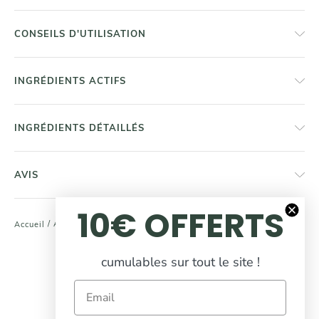
CONSEILS D'UTILISATION
INGRÉDIENTS ACTIFS
INGRÉDIENTS DÉTAILLÉS
AVIS
10€ OFFERTS
/
Après-Shampoing Démêlant
Accueil
COMPLÉTEZ
cumulables sur tout le site !
votre routine beauté
Email