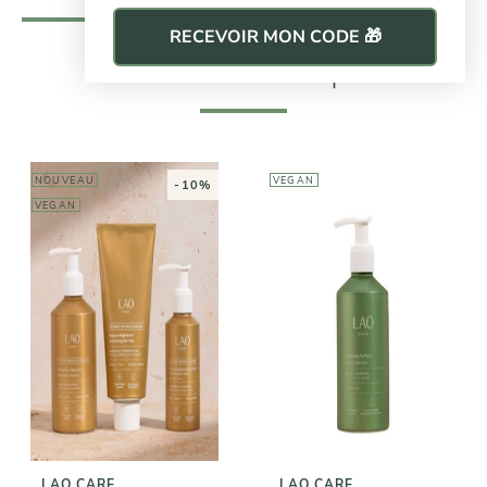
RECEVOIR MON CODE 🎁
Dans la même marque
NOUVEAU
VEGAN
-10%
VEGAN
LAO CARE
Cure
LAO CARE
régénérante
Shampoing
complète -
Purifiant
Intense Protein
Bonding
22,90€
89,70€
99,70€
LAO CARE
LAO CARE