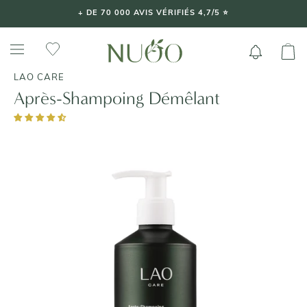
Aller
+ DE 70 000 AVIS VÉRIFIÉS 4,7/5 ⭐️
au
contenu
LAO CARE
Après-Shampoing Démêlant