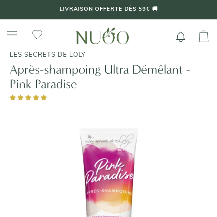
Aller
LIVRAISON OFFERTE DÈS 59€ 🚚
au
contenu
LES SECRETS DE LOLY
Après-shampoing Ultra Démêlant -
Pink Paradise