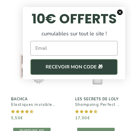
10€ OFFERTS
BEST-SELLER
cumulables sur tout le site !
Email
LES SECRETS DE
BACHCA
LOLY
Elastiques
Shampoing
RECEVOIR MON CODE 🎁
invisibles x4
Perfect Clean
5,50€
17,00€
BACHCA
LES SECRETS DE LOLY
Elastiques invisibles x4
Shampoing Perfect Clean
5,50€
17,00€
RUPTURE DE
AJOUTER AU