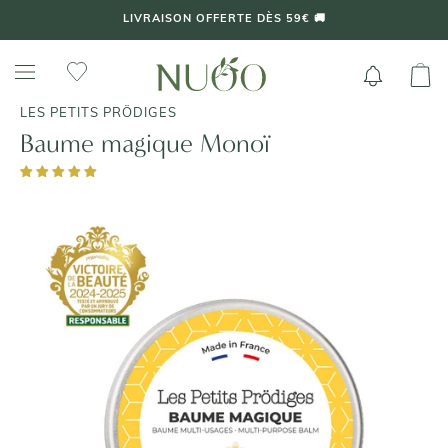
Aller
LIVRAISON OFFERTE DÈS 59€ 🚚
au
contenu
LES PETITS PRÖDIGES
Baume magique Monoï