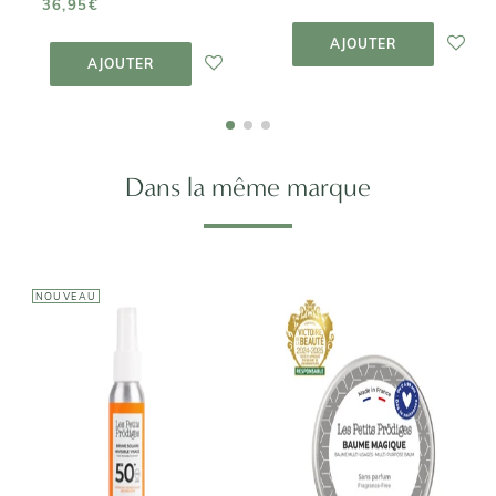
36,95€
AJOUTER AU
PANIER
AJOUTER AU
AJOUTER
PANIER
AJOUTER
Dans la même marque
NOUVEAU
LES PETITS
LES PETITS
PRÖDIGES
PRÖDIGES
Baume
Brume solaire