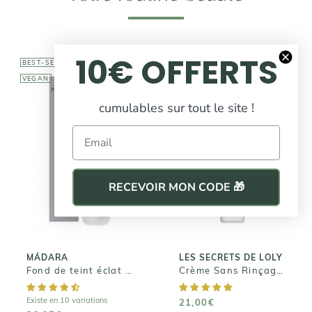
10€ OFFERTS
BEST-SELLER
BEST-SELLER
VEGAN
cumulables sur tout le site !
Email
LES SECRETS DE
LOLY
MÁDARA
Crème Sans
Fond de teint
Rinçage - Kurl
éclat SKIN
RECEVOIR MON CODE 🎁
Nectar
EQUAL
21,00€
36,95€
MÁDARA
LES SECRETS DE LOLY
Fond de teint éclat SKIN EQUAL
Crème Sans Rinçage - Kurl Nectar
Existe en 10 variations
21,00€