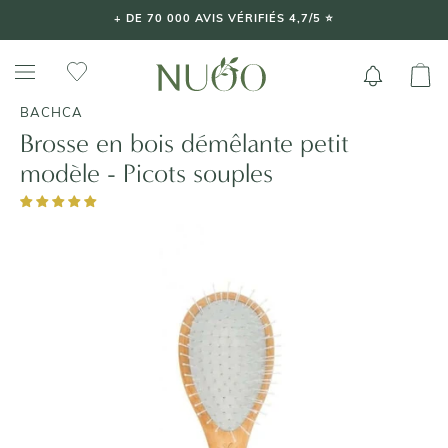
Aller
+ DE 70 000 AVIS VÉRIFIÉS 4,7/5 ⭐️
au
contenu
BACHCA
Brosse en bois démêlante petit
modèle - Picots souples