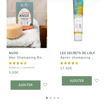
LES SECRETS DE
LOLY
Après-
NUOO
shampoing
Mon
Démêlant
Shampoing
Cheveux Fins -
Boucles - 25ml
Cream
Conditioner
5,00€
17,50€
NUOO
LES SECRETS DE LOLY
Mon Shampoing Boucles - 25ml
Après-shampoing Démêlant Cheveux Fins - Cream Conditioner
Existe en 2 variations
17,50€
5,00€
AJOUTER AU
PANIER
AJOUTER AU
AJOUTER
PANIER
AJOUTER