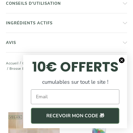
CONSEILS D'UTILISATION
INGRÉDIENTS ACTIFS
AVIS
10€ OFFERTS
/
/
Accueil
Cheveux
Brosses Et Accessoires
/
Brosse En Bois Démêlante Petit Modèle - Picots Souples
COMPLÉTEZ
cumulables sur tout le site !
votre routine beauté
Email
RECEVOIR MON CODE 🎁
VEGAN
VEGAN