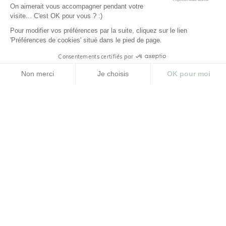
LA MARQUE
On aimerait vous accompagner pendant votre
visite... C'est OK pour vous ? :)
Pour modifier vos préférences par la suite, cliquez sur le lien
NUOO ET VOUS
'Préférences de cookies' situé dans le pied de page.
AIDE
Consentements certifiés par
Non merci
Je choisis
OK pour moi
Plateforme de Gestion du Consentement : Personnalisez vos Options
Axeptio consent
Notre plateforme vous permet d'adapter et de gérer vos paramètres de confidenti
© NUOO |
Réalisation Agence PM |
Design Studio
Novembre
Cliquez-ici pour modifier vos préférences en matière de cookies