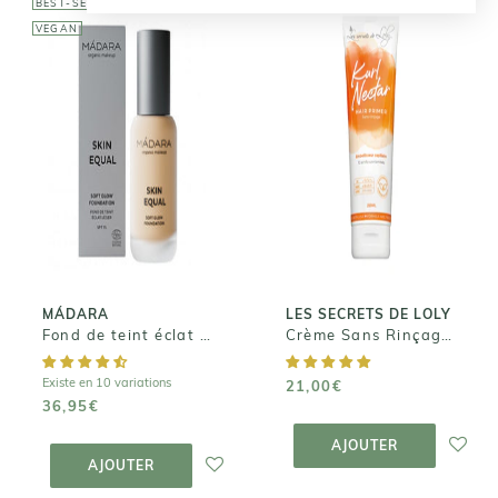
BEST-SELLER
BEST-SELLER
VEGAN
LES SECRETS DE
LOLY
MÁDARA
Crème Sans
Fond de teint
Rinçage - Kurl
éclat SKIN
Nectar
EQUAL
21,00€
36,95€
MÁDARA
LES SECRETS DE LOLY
Fond de teint éclat SKIN EQUAL
Crème Sans Rinçage - Kurl Nectar
Existe en 10 variations
21,00€
36,95€
AJOUTER AU
PANIER
AJOUTER AU
AJOUTER
PANIER
AJOUTER