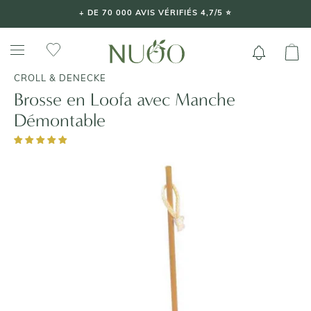
Aller
+ DE 70 000 AVIS VÉRIFIÉS 4,7/5 ⭐️
au
contenu
CROLL & DENECKE
Brosse en Loofa avec Manche
Démontable