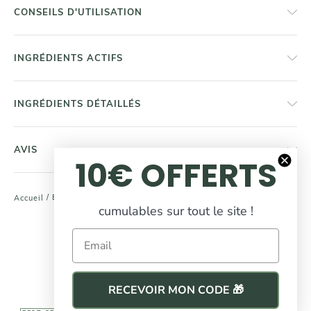
CONSEILS D'UTILISATION
INGRÉDIENTS ACTIFS
INGRÉDIENTS DÉTAILLÉS
AVIS
10€ OFFERTS
/
Brosse En Loofa Avec Manche Démontable
Accueil
cumulables sur tout le site !
COMPLÉTEZ
Email
votre routine beauté
RECEVOIR MON CODE 🎁