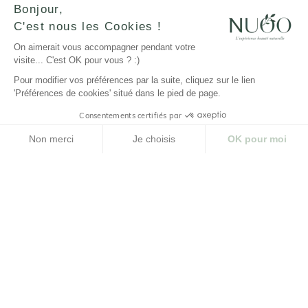
Bonjour,
C'est nous les Cookies !
LA MARQUE
On aimerait vous accompagner pendant votre
visite... C'est OK pour vous ? :)
Pour modifier vos préférences par la suite, cliquez sur le lien
NUOO ET VOUS
'Préférences de cookies' situé dans le pied de page.
AIDE
Consentements certifiés par
Non merci
Je choisis
OK pour moi
Plateforme de Gestion du Consentement : Personnalisez vos Options
Axeptio consent
Notre plateforme vous permet d'adapter et de gérer vos paramètres de confidenti
© NUOO |
Réalisation Agence PM |
Design Studio
Novembre
Cliquez-ici pour modifier vos préférences en matière de cookies