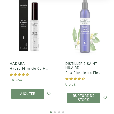
MÁDARA
DISTILLERIE
SAINT HILAIRE
Hydra Firm
Eau Florale de
Gelée
Fleur
Hyaluronique
d'Oranger
36,95€
8,55€
MÁDARA
DISTILLERIE SAINT
HILAIRE
Hydra Firm Gelée Hyaluronique
Eau Florale de Fleur d'Oranger
36,95€
8,55€
AJOUTER AU
PANIER
RUPTURE DE
AJOUTER
RUPTURE DE
STOCK
STOCK