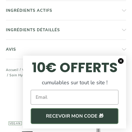
INGRÉDIENTS ACTIFS
INGRÉDIENTS DÉTAILLÉS
AVIS
10€ OFFERTS
/
/
/
Accueil
Visage
Crèmes Hydratantes
Soins Visage
/
Soin Hydratant Bonne Mine
cumulables sur tout le site !
COMPLÉTEZ
votre routine beauté
Email
RECEVOIR MON CODE 🎁
VEGAN
VEGAN