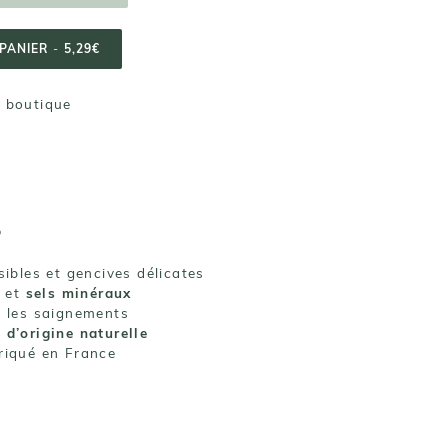
PANIER
-
5,29€
n boutique
o
sibles et gencives délicates
a
et
sels minéraux
e les saignements
 d’origine naturelle
briqué en France