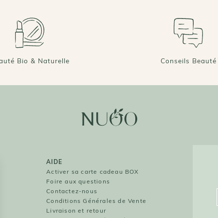
auté Bio & Naturelle
Conseils Beauté
AIDE
O
Activer sa carte cadeau BOX
Foire aux questions
O
Contactez-nous
Conditions Générales de Vente
Livraison et retour