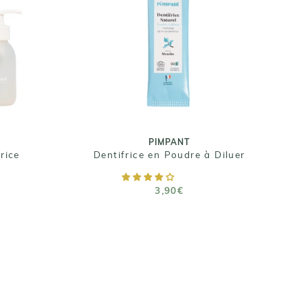
PIMPANT
Dentifrice en Poudre à
rice
Diluer
3,90€
Taille : 8gr
PIMPANT
rice
Dentifrice en Poudre à Diluer
R
AJOUTER AU PANIER
3,90€