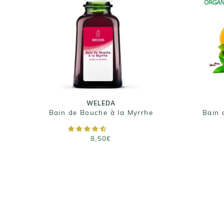
WELEDA
Bain de Bouche à la
Bai
Myrrhe
8,50€
Taille : 50ml
WELEDA
Bain de Bouche à la Myrrhe
AJOUTER AU PANIER
8,50€