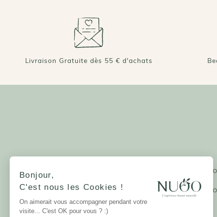
Livraison Gratuite dès 55 € d'achats
Be
NUOO ET VOUS
LA MARQUE
Devenir partenaire - PR
Bonjour,
Qui sommes-nous?
Glossaire Beauté
Notre mission
C'est nous les Cookies !
Les guides beauté NUO
La Charte NUOO
Parrainage et fidélité
On aimerait vous accompagner pendant votre
Labels et certifications
10% sur tout l'E-SHOP
visite... C'est OK pour vous ? :)
Mentions légales