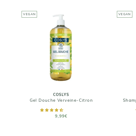
VEGAN
VEGAN
COSLYS
Sh
Gel Douche Verveine-
Fr
Citron
9,99€
Taille : 1 L
COSLYS
Gel Douche Verveine-Citron
AJOUTER AU PANIER
9,99€