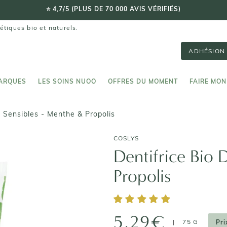
LIVRAISON OFFERTE DÈS 59€ 🚚
étiques bio et naturels.
ADHÉSION 
ARQUES
LES SOINS NUOO
OFFRES DU MOMENT
FAIRE MON
ARQUES
LES SOINS NUOO
FAIRE MON
s Sensibles - Menthe & Propolis
COSLYS
Dentifrice Bio 
Propolis
5,29€
|
75 G
Pri