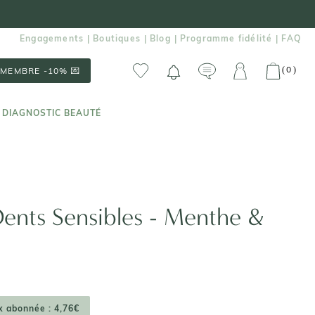
Engagements
Boutiques
Blog
Programme fidélité
FAQ
|
|
|
|
0
(
)
MEMBRE -10% 💌
 DIAGNOSTIC BEAUTÉ
 DIAGNOSTIC BEAUTÉ
Dents Sensibles - Menthe &
x abonnée : 4,76€