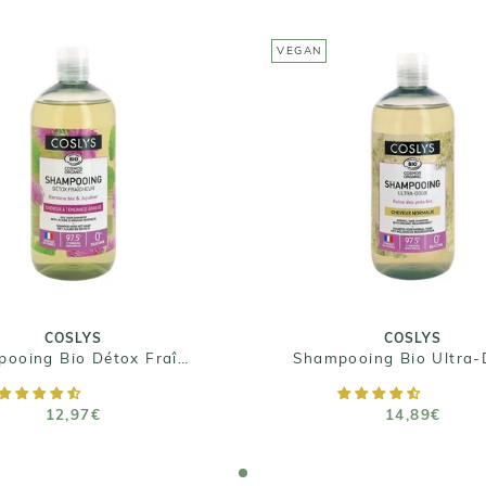
VEGAN
COSLYS
COSLYS
ampooing Bio Détox
Shampooing Bio Ult
aîcheur - Cheveux à
Doux - Cheveux Nor
tendance grasse
14,89€
12,97€
Taille : 1 L
Taille : 500 mL
COSLYS
COSLYS
Shampooing Bio Détox Fraîcheur - Cheveux à tendance grasse
AJOUTER AU PANIER
AJOUTER AU PANIE
12,97€
14,89€