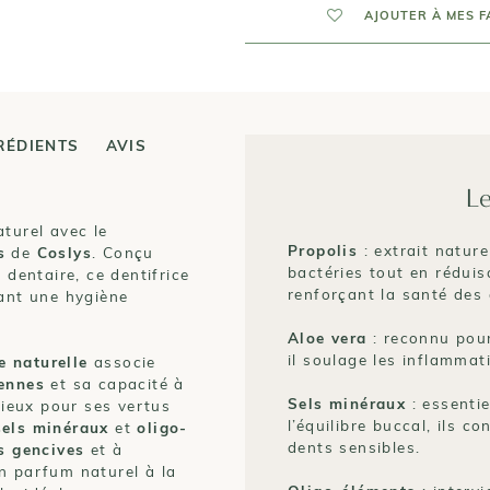
AJOUTER À MES F
RÉDIENTS
AVIS
Le
turel avec le
Propolis
: extrait nature
s
de
Coslys
. Conçu
bactéries tout en réduis
 dentaire, ce dentifrice
renforçant la santé des 
nant une hygiène
Aloe vera
: reconnu pour
il soulage les inflammat
e naturelle
associe
iennes
et sa capacité à
Sels minéraux
: essentie
cieux pour ses vertus
l’équilibre buccal, ils c
sels minéraux
et
oligo-
dents sensibles.
s gencives
et à
on parfum naturel à la