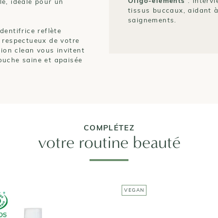
Oligo-éléments
: interv
e, idéale pour un
tissus buccaux, aidant à
saignements.
entifrice reflète
t respectueux de votre
tion clean vous invitent
ouche saine et apaisée
COMPLÉTEZ
votre routine beauté
VEGAN