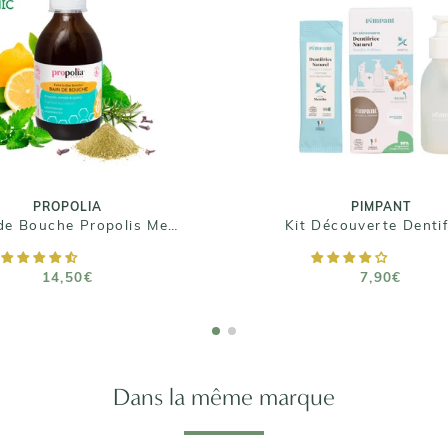
PROPOLIA
PIMPANT
n de Bouche Propolis
Kit Découverte Dentif
Menthe & Xylitol
7,90€
14,50€
Taille : 118 gr
Taille : 300 mL
PROPOLIA
PIMPANT
Bain de Bouche Propolis Menthe & Xylitol
Kit Découverte Dentif
AJOUTER AU PANIER
AJOUTER AU PANIE
14,50€
7,90€
Dans la même marque