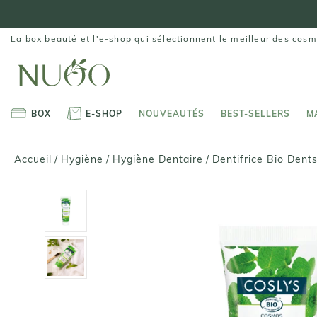
Aller
au
contenu
La box beauté et l'e-shop qui sélectionnent le meilleur des cosm
BOX
E-SHOP
NOUVEAUTÉS
BEST-SELLERS
M
BOX
E-SHOP
NOUVEAUTÉS
BEST-SELLERS
M
Dentifrice Bio Dent
Accueil
/
Hygiène
/
Hygiène Dentaire
/