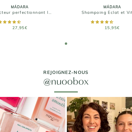
Taille : 4ml
MÁDARA
MÁDARA
Correcteur perfectionnant lumineux
Shampoing Eclat et Vit
AJOUTER AU PANIER
AJOUTER AU PANIE
27,95€
15,95€
REJOIGNEZ-NOUS
@nuoobox