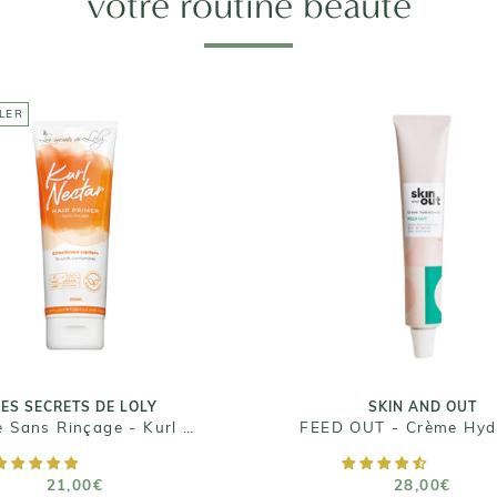
votre routine beauté
LER
LES SECRETS DE LOLY
SKIN AND OUT
rème Sans Rinçage -
FEED OUT - Crèm
Kurl Nectar
Hydratante
21,00€
28,00€
Taille : 250 mL
Taille : 50 ml
LES SECRETS DE LOLY
SKIN AND OUT
Crème Sans Rinçage - Kurl Nectar
AJOUTER AU PANIER
AJOUTER AU PANIE
21,00€
28,00€