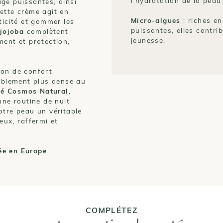
l’hydratation de la peau
ge puissantes, ainsi
ette crème agit en
Micro-algues
: riches en
ticité et gommer les
puissantes, elles contrib
 jojoba
complètent
jeunesse.
ment et protection,
ion de confort
siblement plus dense au
fié Cosmos Natural
,
une routine de nuit
otre peau un véritable
eux, raffermi et
ée en Europe
COMPLÉTEZ