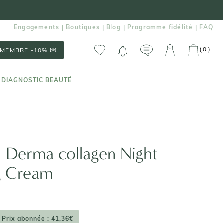
Engagements
Boutiques
Blog
Programme fidélité
FAQ
|
|
|
|
0
(
)
MEMBRE -10% 💌
 DIAGNOSTIC BEAUTÉ
 DIAGNOSTIC BEAUTÉ
- Derma collagen Night
g Cream
Prix abonnée : 41,36€