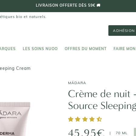
⭐️ 4,7/5 (PLUS DE 70 000 AVIS VÉRIFIÉS)
étiques bio et naturels.
ADHÉSION 
ARQUES
LES SOINS NUOO
OFFRES DU MOMENT
FAIRE MON
ARQUES
LES SOINS NUOO
FAIRE MON
leeping Cream
MÁDARA
Crème de nuit 
Source Sleepin
45,95€
|
70 ML