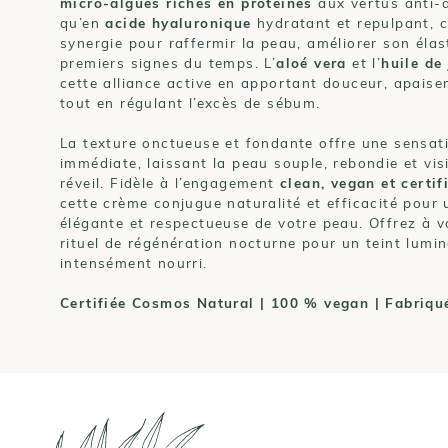
micro-algues riches en protéines
aux vertus anti-â
qu’en
acide hyaluronique
hydratant et repulpant, c
synergie pour raffermir la peau, améliorer son élas
premiers signes du temps. L’
aloé vera
et l’
huile de
cette alliance active en apportant douceur, apaise
tout en régulant l’excès de sébum.
La texture onctueuse et fondante offre une sensat
immédiate, laissant la peau souple, rebondie et vi
réveil. Fidèle à l’engagement
clean, vegan et certi
cette crème conjugue naturalité et efficacité pour 
élégante et respectueuse de votre peau. Offrez à v
rituel de régénération nocturne pour un teint lumin
intensément nourri.
Certifiée Cosmos Natural | 100 % vegan | Fabriqu