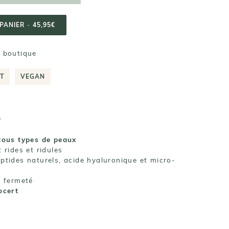
PANIER
-
45,95€
n boutique
RT
VEGAN
o
tous types de peaux
 rides et ridules
ptides naturels, acide hyaluronique et micro-
t fermeté
ocert