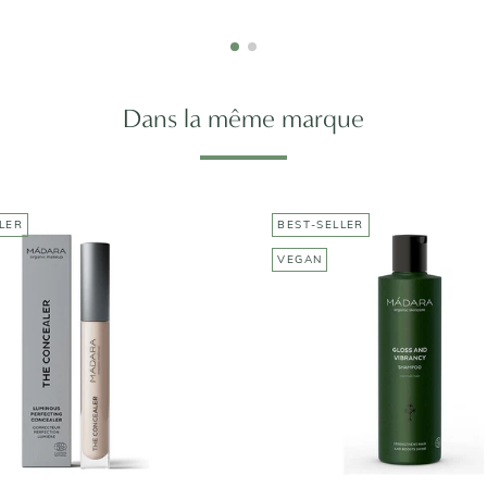
Dans la même marque
LER
BEST-SELLER
MÁDARA
VEGAN
ecteur perfectionnant
MÁDARA
lumineux
Shampoing Eclat e
27,95€
Vitalité
15,95€
Taille : 250ml