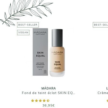
BEST-SELLER
BEST-SEL
MÁDARA
VEGAN
Fond de teint éclat SKIN
EQUAL
C
36,95€
Taille : 30ml
MÁDARA
Fond de teint éclat SKIN EQUAL
AJOUTER AU PANIER
36,95€