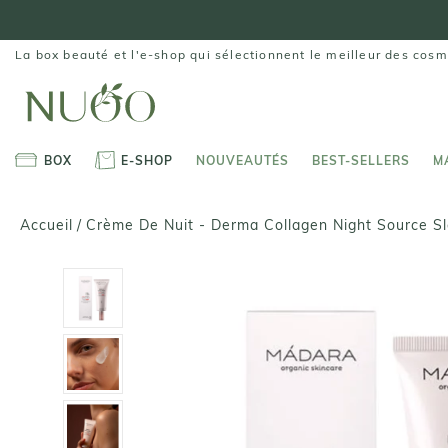
Aller
au
contenu
La box beauté et l'e-shop qui sélectionnent le meilleur des cosm
BOX
E-SHOP
NOUVEAUTÉS
BEST-SELLERS
M
BOX
E-SHOP
NOUVEAUTÉS
BEST-SELLERS
M
Crème De Nuit - Derma Collagen Night Source S
Accueil
/