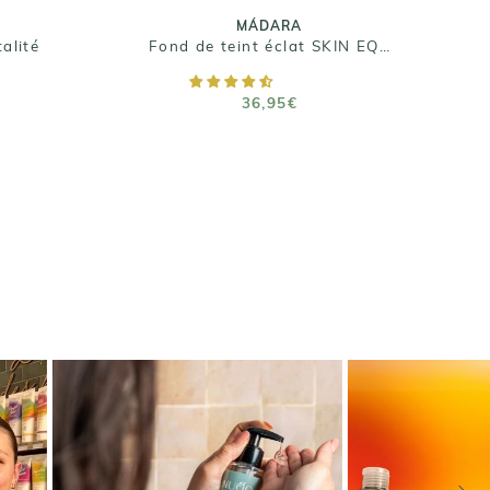
Taille : 30ml
MÁDARA
alité
Fond de teint éclat SKIN EQUAL
R
AJOUTER AU PANIER
36,95€