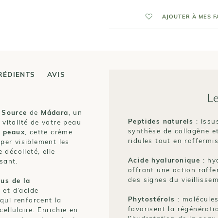
AJOUTER À MES F
RÉDIENTS
AVIS
Le
 Source
de
Mádara
, un
Peptides naturels
: issu
 vitalité de votre peau
synthèse de collagène et
e peaux
, cette crème
ridules tout en raffermi
per visiblement les
e décolleté, elle
Acide hyaluronique
: hy
sant.
offrant une action raffe
des signes du vieillisse
sus de la
 et d’acide
Phytostérols
: molécules
qui renforcent la
favorisent la régénératio
ellulaire. Enrichie en