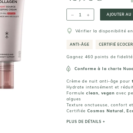
AJOUTER AU 
Vérifier la disponibilité e
ANTI-ÂGE
CERTIFIÉ ECOCE
Gagnez 460 points de fidelité
Conforme à la
charte Nuo
Crème de nuit anti-âge pour
Hydrate intensément et réduit
Formule
clean, vegan
avec pe
algues
Texture onctueuse, confort e
Certifiée
Cosmos Natural, Ec
PLUS DE DÉTAILS +