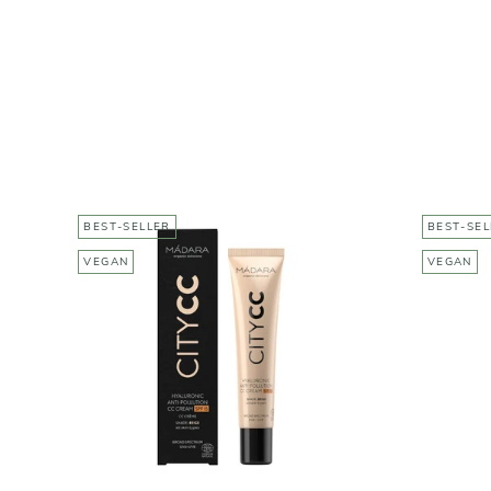
BEST-SELLER
BEST-SEL
VEGAN
VEGAN
MÁDARA
Corr
CC crème anti-pollution
SPF15
13,95€