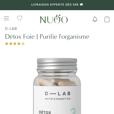
Aller
LIVRAISON OFFERTE DÈS 59€ 🚚
au
contenu
D-LAB
Détox Foie | Purifie l'organisme