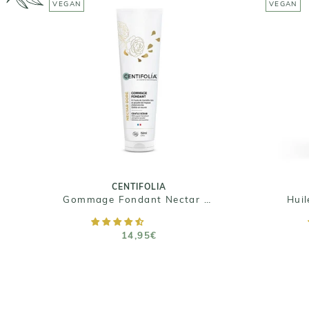
VEGAN
VEGAN
CENTIFOLIA
Gommage Fondant Nectar
Huil
Doré
14,95€
Taille : 150 mL
CENTIFOLIA
Gommage Fondant Nectar Doré
Huil
AJOUTER AU PANIER
14,95€