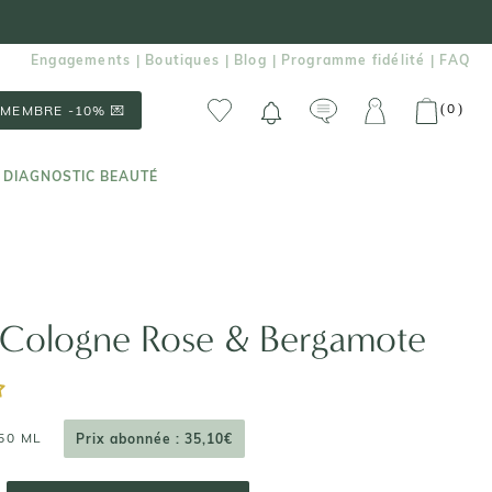
Engagements
Boutiques
Blog
Programme fidélité
FAQ
|
|
|
|
0
(
)
MEMBRE -10% 💌
 DIAGNOSTIC BEAUTÉ
 DIAGNOSTIC BEAUTÉ
 Cologne Rose & Bergamote
50 ML
Prix abonnée : 35,10€