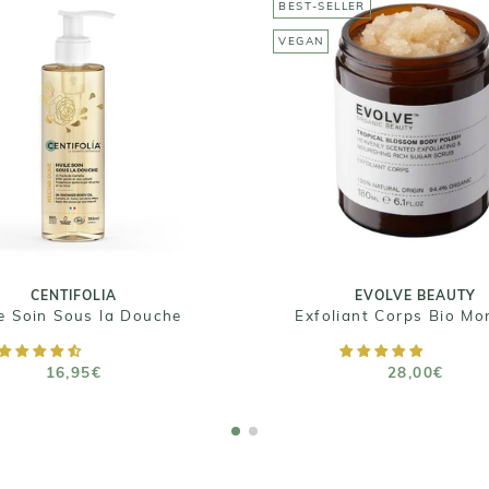
BEST-SELLER
VEGAN
EVOLVE BEAUTY
CENTIFOLIA
Exfoliant Corps Bio M
e Soin Sous la Douche
et Coco - Tropica
Blossom body poli
16,95€
28,00€
Taille : 195 ML
Taille : 180ml
CENTIFOLIA
EVOLVE BEAUTY
e Soin Sous la Douche
AJOUTER AU PANIER
AJOUTER AU PANIE
16,95€
28,00€