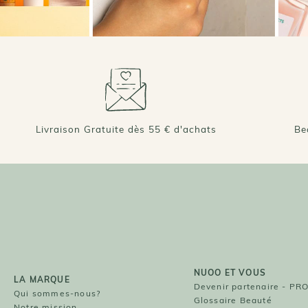
Livraison Gratuite dès 55 € d'achats
Be
NUOO ET VOUS
LA MARQUE
Devenir partenaire - PR
Qui sommes-nous?
Glossaire Beauté
Notre mission