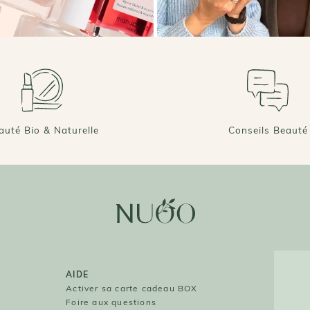
auté Bio & Naturelle
Conseils Beauté
AIDE
O
Activer sa carte cadeau BOX
Foire aux questions