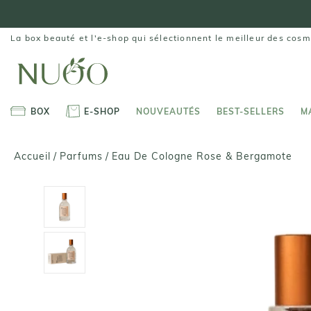
Aller
au
contenu
La box beauté et l'e-shop qui sélectionnent le meilleur des cosm
BOX
E-SHOP
NOUVEAUTÉS
BEST-SELLERS
M
BOX
E-SHOP
NOUVEAUTÉS
BEST-SELLERS
M
Eau De Cologne Rose & Bergamote
Accueil
/
Parfums
/