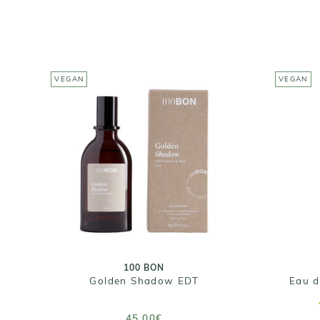
VEGAN
VEGAN
100 BON
Eau
Golden Shadow EDT
45,00€
Taille : 50ml
100 BON
Golden Shadow EDT
AJOUTER AU PANIER
45,00€