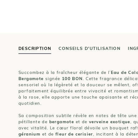
DESCRIPTION
CONSEILS D'UTILISATION
ING
Succombez à la fraîcheur élégante de l’
Eau de Col
Bergamote
signée
100 BON
. Cette fragrance délic
sensoriel où la légèreté et la douceur se mêlent, o
parfaitement équilibrée entre vivacité et romanti
à la rose, elle apporte une touche apaisante et ré
quotidien.
Sa composition subtile révèle en notes de tête une 
pétillante de
bergamote
et de
verveine exotique
, q
avec vitalité. Le cœur floral dévoile un bouquet ra
géranium
et de
fleur de cerisier
, incitant à la déte