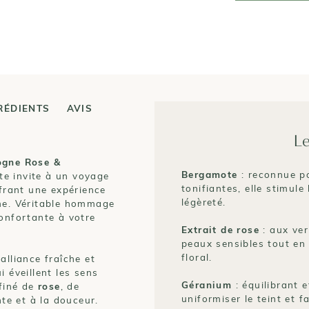
RÉDIENTS
AVIS
Le
ogne Rose &
Bergamote
: reconnue po
ate invite à un voyage
tonifiantes, elle stimul
ffrant une expérience
légèreté.
sme. Véritable hommage
confortante à votre
Extrait de rose
: aux ver
peaux sensibles tout en
floral.
alliance fraîche et
ui éveillent les sens
Géranium
: équilibrant e
ffiné de
rose
, de
uniformiser le teint et 
nte et à la douceur.