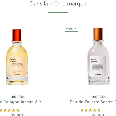
Dans la même marque
VEGAN
100 BON
100 BON
 de Cologne Jasmin &
Eau de Toilette Sec
Ylang Solaire
Garden
39,00€
45,00€
Taille : 50ml
Taille : 50 mL
100 BON
100 BON
Eau de Cologne Jasmin & Ylang Solaire
AJOUTER AU PANIER
AJOUTER AU PANIE
39,00€
45,00€