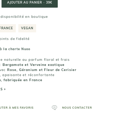
AJOUTER AU PANIER
-
39€
a disponibilité en boutique
 FRANCE
VEGAN
ints de fidelité
à la
charte Nuoo
 naturelle au parfum floral et frais
 :
Bergamote et Verveine exotique
avec
Rose, Géranium et Fleur de Cerisier
e, apaisante et réconfortante
, fabriquée en France
LS +
UTER À MES FAVORIS
NOUS CONTACTER