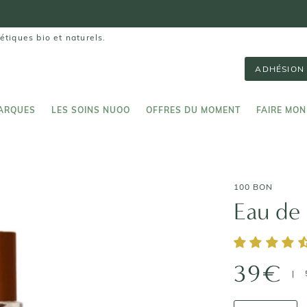
⭐️ 4,7/5 (PLUS DE 70 000 AVIS VÉRIFIÉS)
étiques bio et naturels.
ADHÉSION 
ARQUES
LES SOINS NUOO
OFFRES DU MOMENT
FAIRE MON
ARQUES
LES SOINS NUOO
FAIRE MON
100 BON
Eau de
39€
|