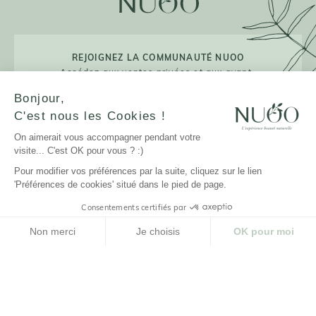
REJOIGNEZ LA COMMUNAUTÉ NUOO
Accédez aux ventes privées et aux avant-
premières !
Bonjour,
C'est nous les Cookies !
On aimerait vous accompagner pendant votre
visite... C'est OK pour vous ? :)
JE M'INSCRIS
Pour modifier vos préférences par la suite, cliquez sur le lien
'Préférences de cookies' situé dans le pied de page.
Consentements certifiés par
LA MARQUE
Non merci
Je choisis
OK pour moi
Plateforme de Gestion du Consentement : Personnalisez vos Options
Axeptio consent
NUOO ET VOUS
Notre plateforme vous permet d'adapter et de gérer vos paramètres de confidenti
AIDE