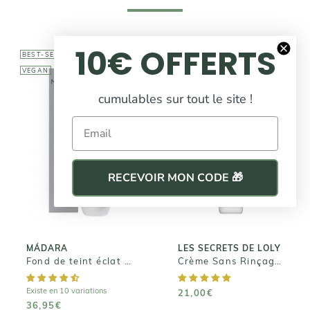
10€ OFFERTS
BEST-SELLER
BEST-SELLER
VEGAN
cumulables sur tout le site !
Email
LES SECRETS DE
LOLY
MÁDARA
Crème Sans
Fond de teint
Rinçage - Kurl
éclat SKIN
RECEVOIR MON CODE 🎁
Nectar
EQUAL
21,00€
36,95€
MÁDARA
LES SECRETS DE LOLY
Fond de teint éclat SKIN EQUAL
Crème Sans Rinçage - Kurl Nectar
Existe en 10 variations
21,00€
36,95€