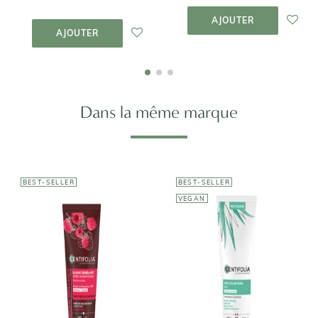
AJOUTER AU
PANIER
AJOUTER AU
AJOUTER
PANIER
AJOUTER
Dans la même marque
BEST-SELLER
BEST-SELLER
VEGAN
CENTIFOLIA
Baume
CENTIFOLIA
Démêlant
Brillance
Gel d'Aloe Vera
Après-