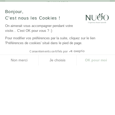
JE M'INSCRIS
Bonjour,
C'est nous les Cookies !
On aimerait vous accompagner pendant votre
LA MARQUE
visite... C'est OK pour vous ? :)
Pour modifier vos préférences par la suite, cliquez sur le lien
NUOO ET VOUS
'Préférences de cookies' situé dans le pied de page.
Consentements certifiés par
AIDE
Non merci
Je choisis
OK pour moi
Plateforme de Gestion du Consentement : Personnalisez vos Options
Axeptio consent
Notre plateforme vous permet d'adapter et de gérer vos paramètres de confidenti
© NUOO |
Réalisation Agence PM |
Design Studio
Novembre
Cliquez-ici pour modifier vos préférences en matière de cookies