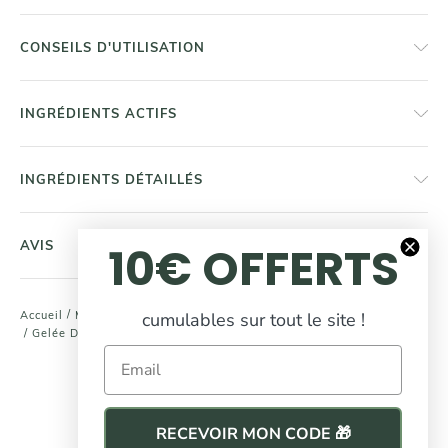
CONSEILS D'UTILISATION
INGRÉDIENTS ACTIFS
INGRÉDIENTS DÉTAILLÉS
10€ OFFERTS
AVIS
cumulables sur tout le site !
/
/
Accueil
Masques & Soins Cheveux
Masques Cuir Chevelu
/
Gelée Détox Gommage Cuir Chevelu
Email
COMPLÉTEZ
votre routine beauté
RECEVOIR MON CODE 🎁