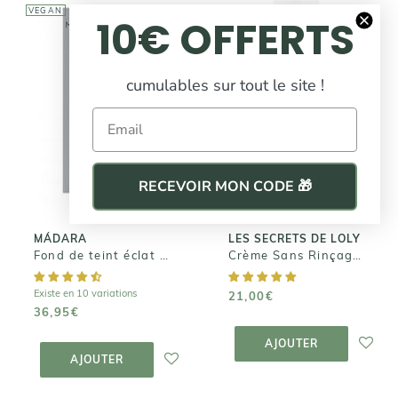
VEGAN
10€ OFFERTS
cumulables sur tout le site !
LES SECRETS DE
LOLY
MÁDARA
Email
Crème Sans
Fond de teint
Rinçage - Kurl
éclat SKIN
Nectar
EQUAL
RECEVOIR MON CODE 🎁
21,00€
36,95€
MÁDARA
LES SECRETS DE LOLY
Fond de teint éclat SKIN EQUAL
Crème Sans Rinçage - Kurl Nectar
Existe en 10 variations
21,00€
36,95€
AJOUTER AU
PANIER
AJOUTER AU
AJOUTER
PANIER
AJOUTER