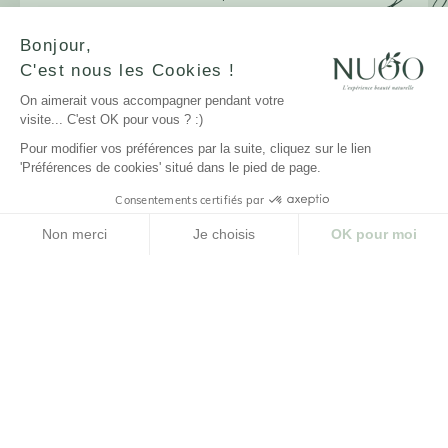
premières !
Bonjour,
C'est nous les Cookies !
On aimerait vous accompagner pendant votre
JE M'INSCRIS
visite... C'est OK pour vous ? :)
Pour modifier vos préférences par la suite, cliquez sur le lien
'Préférences de cookies' situé dans le pied de page.
Consentements certifiés par
LA MARQUE
Non merci
Je choisis
OK pour moi
NUOO ET VOUS
Plateforme de Gestion du Consentement : Personnalisez vos Options
Axeptio consent
Notre plateforme vous permet d'adapter et de gérer vos paramètres de confidenti
AIDE
© NUOO |
Réalisation Agence PM |
Design Studio
Novembre
Cliquez-ici pour modifier vos préférences en matière de cookies