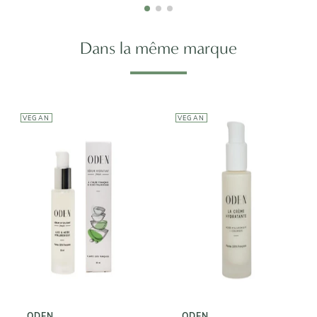
Dans la même marque
VEGAN
VEGAN
ODEN
ODEN
Sérum
La Crème
Hydratant
Hydratante
49,00€
32,00€
ODEN
ODEN