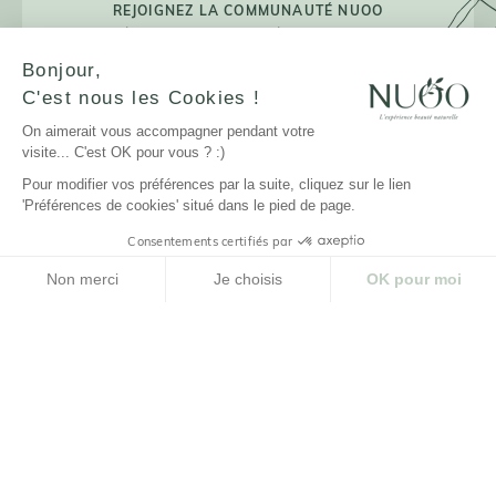
REJOIGNEZ LA COMMUNAUTÉ NUOO
Accédez aux ventes privées et aux avant-
premières !
Bonjour,
C'est nous les Cookies !
On aimerait vous accompagner pendant votre
visite... C'est OK pour vous ? :)
JE M'INSCRIS
Pour modifier vos préférences par la suite, cliquez sur le lien
'Préférences de cookies' situé dans le pied de page.
Consentements certifiés par
LA MARQUE
Non merci
Je choisis
OK pour moi
Plateforme de Gestion du Consentement : Personnalisez vos Options
Axeptio consent
NUOO ET VOUS
Notre plateforme vous permet d'adapter et de gérer vos paramètres de confidenti
AIDE