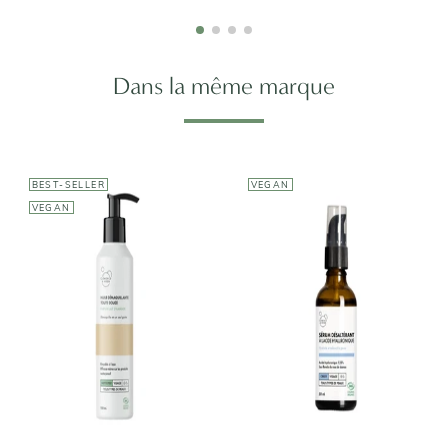
Dans la même marque
BEST-SELLER
VEGAN
VEGAN
CLÉMENCE &
VIVIEN
CLÉMENCE &
VIVIEN
Sérum
Huile
Désaltérant à
Démaquillante
l'Acide
Toute Douce
Hyaluronique
13,90€
10,50€