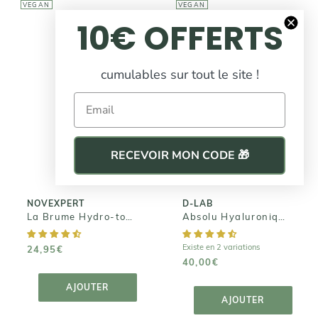
VEGAN
VEGAN
10€ OFFERTS
cumulables sur tout le site !
D-LAB
NOVEXPERT
Email
Absolu
La Brume
Hyaluronique |
Hydro-tonique
Réhydratation
profonde
RECEVOIR MON CODE 🎁
24,95€
40,00€
NOVEXPERT
D-LAB
La Brume Hydro-tonique
Absolu Hyaluronique | Réhydratation profonde
Existe en 2 variations
24,95€
40,00€
AJOUTER AU
PANIER
AJOUTER AU
AJOUTER
PANIER
AJOUTER