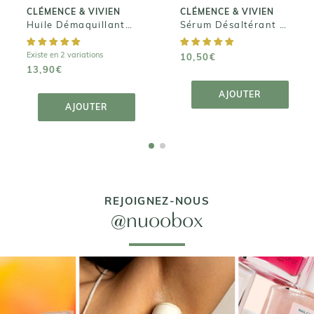
CLÉMENCE & VIVIEN
CLÉMENCE & VIVIEN
Huile Démaquillante Toute Douce
Sérum Désaltérant à l'Acide Hyaluronique
Existe en 2 variations
10,50€
13,90€
AJOUTER AU
PANIER
AJOUTER AU
AJOUTER
PANIER
AJOUTER
REJOIGNEZ-NOUS
@nuoobox