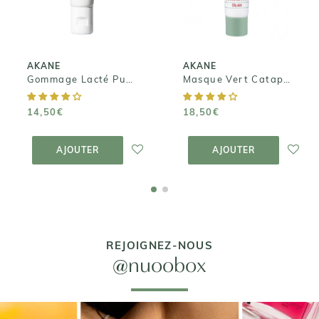
imperfections
14,50€
18,50€
AKANE
AKANE
Gommage Lacté Purifiant
Masque Vert Cataplasme - Anti-imperfections
14,50€
18,50€
AJOUTER AU
AJOUTER AU
PANIER
PANIER
AJOUTER
AJOUTER
REJOIGNEZ-NOUS
@nuoobox