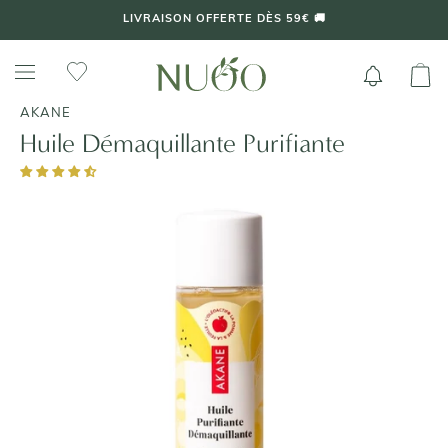
Aller
LIVRAISON OFFERTE DÈS 59€ 🚚
au
contenu
AKANE
Huile Démaquillante Purifiante