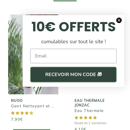
10€ OFFERTS
VEGAN
cumulables sur tout le site !
Email
NUOO
Gant
EAU THERMALE
JONZAC
Nettoyant et
Démaquillant
RECEVOIR MON CODE 🎁
Eau Thermale
7,90€
4,10€
NUOO
EAU THERMALE
JONZAC
Gant Nettoyant et Démaquillant
Eau Thermale
7,90€
Existe en 2 variations
AJOUTER AU
4,10€