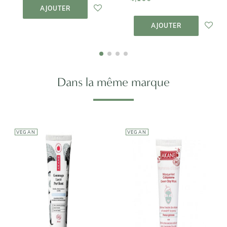
PANIER
AJOUTER
AJOUTER AU
PANIER
AJOUTER
Dans la même marque
VEGAN
VEGAN
AKANE
AKANE
Masque Vert
Gommage
Cataplasme -
Lacté Purifiant
Anti-