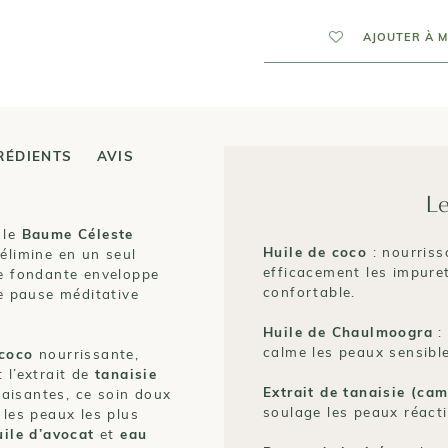
AJOUTER À M
RÉDIENTS
AVIS
Le
 le
Baume Céleste
Huile de coco
: nourriss
élimine en un seul
efficacement les impuret
re fondante enveloppe
confortable.
le pause méditative
Huile de Chaulmoogra
:
calme les peaux sensible
 coco
nourrissante,
 l’extrait de
tanaisie
Extrait de tanaisie (ca
aisantes, ce soin doux
soulage les peaux réacti
 les peaux les plus
uile d’avocat
et
eau