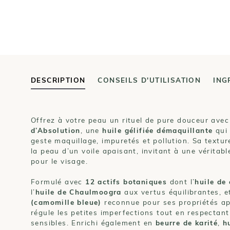
DESCRIPTION
CONSEILS D'UTILISATION
ING
Offrez à votre peau un rituel de pure douceur avec
d’Absolution
, une
huile gélifiée démaquillante
qui 
geste maquillage, impuretés et pollution. Sa textu
la peau d’un voile apaisant, invitant à une véritab
pour le visage.
Formulé avec
12 actifs botaniques
dont l’
huile de
l’
huile de Chaulmoogra
aux vertus équilibrantes, et
(camomille bleue)
reconnue pour ses propriétés ap
régule les petites imperfections tout en respectant
sensibles. Enrichi également en
beurre de karité
,
h