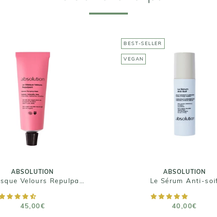
BEST-SELLER
VEGAN
ABSOLUTION
ABSOLUTION
Le Masque Velours
Le Sérum Anti-soi
Repulpant
40,00€
45,00€
Taille : 50ml
Taille : 50ml
ABSOLUTION
ABSOLUTION
Le Masque Velours Repulpant
Le Sérum Anti-soi
AJOUTER AU PANIER
AJOUTER AU PANIE
45,00€
40,00€