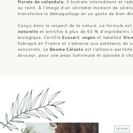
florale de calendula
, il hydrate intensément et red
au teint. À l’image d’un véritable moment de sérén
transforme le démaquillage en un geste de bien-êtr
Conçu dans le respect de la nature, sa formule es
naturelle
et enrichie à plus de 63 % d’ingrédients i
biologique. Certifié
Ecocert
,
vegan
et labellisé
Slo
fabriqué en France et s’adresse aux amateurs de so
sensoriels. Le
Baume Céleste
est l’alliance parfait
douceur, pour une peau lumineuse et apaisée à ch
VEGAN