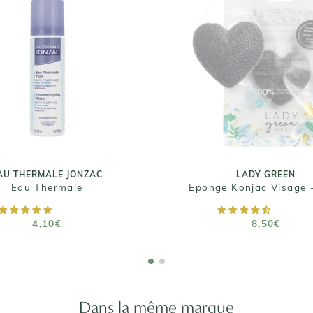
AU THERMALE JONZAC
LADY GREEN
Eau Thermale
Eponge Konjac Visag
4,10€
Charbon de Bamb
8,50€
ille : 50 mL / 300 mL
AU THERMALE JONZAC
LADY GREEN
Eau Thermale
AJOUTER AU PANIER
RUPTURE DE STOCK
4,10€
8,50€
Dans la même marque