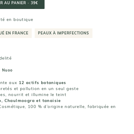
R AU PANIER
-
39€
lité en boutique
UÉ EN FRANCE
PEAUX À IMPERFECTIONS
delité
e Nuoo
lante aux
12 actifs botaniques
retés et pollution en un seul geste
s, nourrit et illumine le teint
o, Chaulmoogra et tanaisie
Cosmétique, 100 % d’origine naturelle, fabriquée en