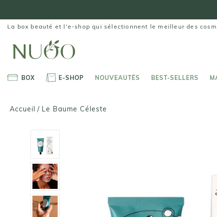
Aller
au
contenu
La box beauté et l'e-shop qui sélectionnent le meilleur des cosm
BOX
E-SHOP
NOUVEAUTÉS
BEST-SELLERS
M
BOX
E-SHOP
NOUVEAUTÉS
BEST-SELLERS
M
Le Baume Céleste
Accueil
/