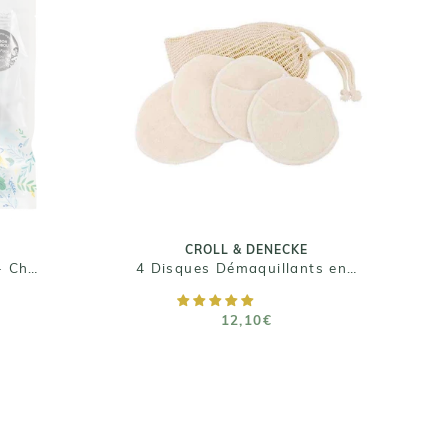
CROLL & DENECKE
4 Disques Démaquillants
en Bambou + Filet de
e -
Lavage
ou
12,10€
Taille : 4
CROLL & DENECKE
Eponge Konjac Visage - Charbon de Bambou
4 Disques Démaquillants en Bambou + Filet de Lavage
AJOUTER AU PANIER
12,10€