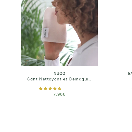
NUOO
E
Gant Nettoyant et
Démaquillant
7,90€
Ta
Taille : 15 x 11,5 cm
NUOO
E
Gant Nettoyant et Démaquillant
AJOUTER AU PANIER
7,90€