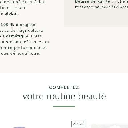
Beurre de karité
: riche 
onne confort et éclat
renforce sa barrière pro
ité, ce baume
e global.
t
100 % d’origine
ssus de l’agriculture
w Cosmétique
, il est
ins clean, efficaces et
e entre performance et
aque démaquillage.
COMPLÉTEZ
votre routine beauté
VEGAN