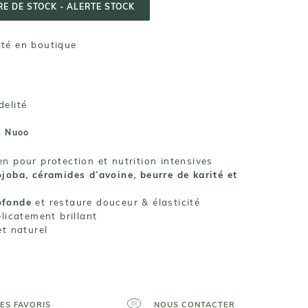
E DE STOCK - ALERTE STOCK
lité en boutique
delité
e Nuoo
n pour protection et nutrition intensives
ojoba, céramides d’avoine, beurre de karité et
ofonde
et restaure douceur & élasticité
élicatement brillant
t naturel
ES FAVORIS
NOUS CONTACTER