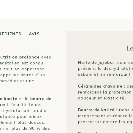
RÉDIENTS
AVIS
Le
utrition profonde
avec
Huile de jojoba
: connue
égétalien est conçu
prévient la déshydratati
es tout en apportant
sébum et en renforçant l
oppe les lèvres d’un
 immédiat et une
Céramides d’avoine
: ce
renforcent la protection
douceur et élasticité.
e karité
et le
beurre de
ent l’élasticité des
Beurre de karité
: riche 
éshydratation, tandis
intensément et répare le
cutanée pour mieux
protecteur contre les ag
iblement plus douces,
terne, plus de 90 % des