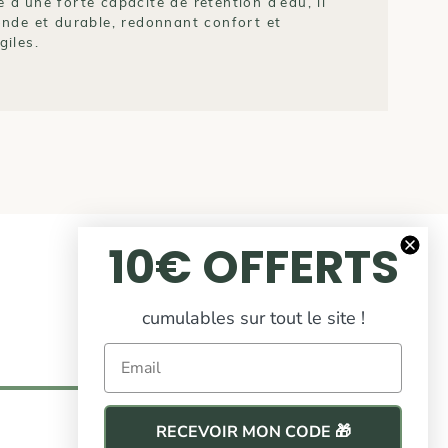
é d’une forte capacité de rétention d’eau, il
onde et durable, redonnant confort et
giles.
10€ OFFERTS
cumulables sur tout le site !
Email
RECEVOIR MON CODE 🎁