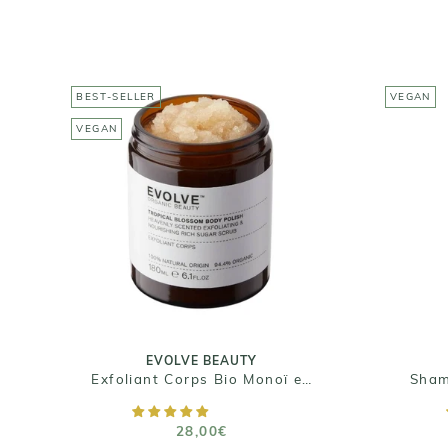
BEST-SELLER
VEGAN
VEGAN
EVOLVE BEAUTY
Exfoliant Corps Bio Monoï
et Coco - Tropical
Blossom body polish
28,00€
Taille : 180ml
EVOLVE BEAUTY
Exfoliant Corps Bio Monoï et Coco - Tropical Blossom body polish
Sham
AJOUTER AU PANIER
28,00€