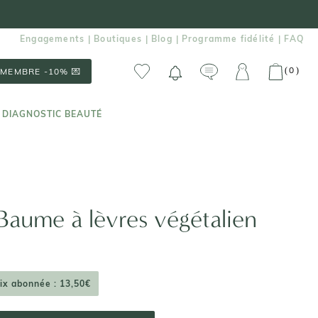
Engagements
Boutiques
Blog
Programme fidélité
FAQ
|
|
|
|
0
(
)
MEMBRE -10% 💌
 DIAGNOSTIC BEAUTÉ
 DIAGNOSTIC BEAUTÉ
Baume à lèvres végétalien
ix abonnée : 13,50€