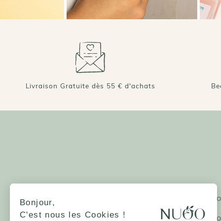
Livraison Gratuite dès 55 € d'achats
Be
NUOO ET VOUS
LA MARQUE
Devenir partenaire - PR
Bonjour,
Qui sommes-nous?
Glossaire Beauté
Notre mission
C'est nous les Cookies !
Les guides beauté NUO