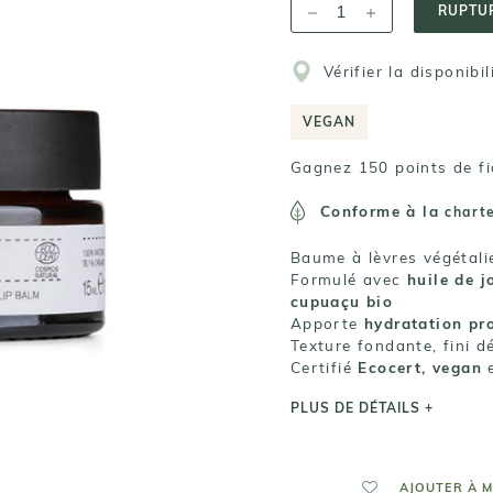
RUPTUR
Vérifier la disponibi
VEGAN
Gagnez 150 points de fi
Conforme à la
chart
Baume à lèvres végétalie
Formulé avec
huile de j
cupuaçu bio
Apporte
hydratation pr
Texture fondante, fini d
Certifié
Ecocert, vegan
e
PLUS DE DÉTAILS +
AJOUTER À M