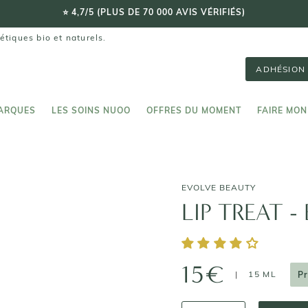
⭐️ 4,7/5 (PLUS DE 70 000 AVIS VÉRIFIÉS)
étiques bio et naturels.
ADHÉSION 
ARQUES
LES SOINS NUOO
OFFRES DU MOMENT
FAIRE MON
ARQUES
LES SOINS NUOO
FAIRE MON
EVOLVE BEAUTY
LIP TREAT - 
15€
|
15 ML
Pr