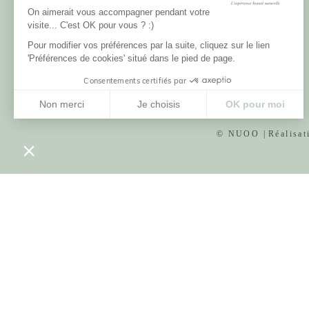
La Charte NUOO
Parrainage et fidélité
On aimerait vous accompagner pendant votre
Labels et certifications
10% sur tout l'E-SHOP
visite... C'est OK pour vous ? :)
Mentions légales
Nos boutiques
Données personnelles
Pour modifier vos préférences par la suite, cliquez sur le lien
Jobs
'Préférences de cookies' situé dans le pied de page.
Consentements certifiés par
Non merci
Je choisis
OK pour moi
Plateforme de Gestion du Consentement : Personnalisez vos Options
Axeptio consent
© NUOO |
Réalisa
Notre plateforme vous permet d'adapter et de gérer vos paramètres de confide