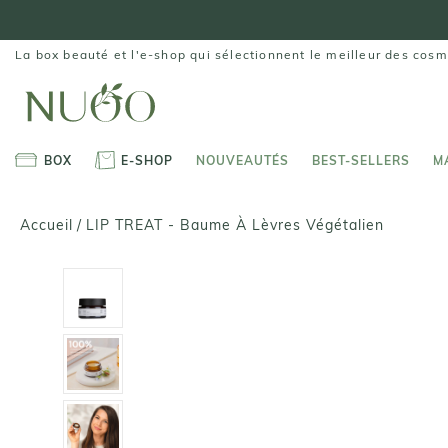
Aller
au
contenu
La box beauté et l'e-shop qui sélectionnent le meilleur des cosm
BOX
E-SHOP
NOUVEAUTÉS
BEST-SELLERS
M
BOX
E-SHOP
NOUVEAUTÉS
BEST-SELLERS
M
LIP TREAT - Baume À Lèvres Végétalien
Accueil
/