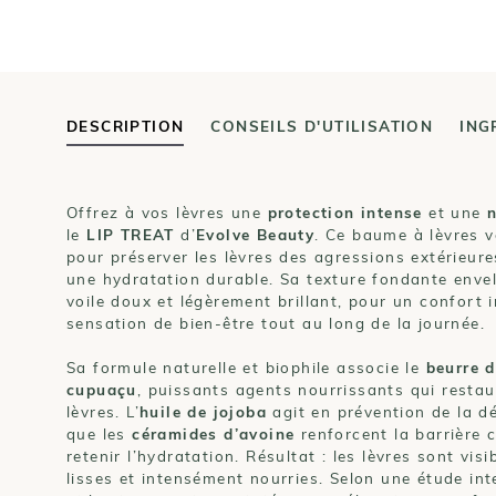
DESCRIPTION
CONSEILS D'UTILISATION
ING
Offrez à vos lèvres une
protection intense
et une
n
le
LIP TREAT
d’
Evolve Beauty
. Ce baume à lèvres v
pour préserver les lèvres des agressions extérieur
une hydratation durable. Sa texture fondante envel
voile doux et légèrement brillant, pour un confort
sensation de bien-être tout au long de la journée.
Sa formule naturelle et biophile associe le
beurre d
cupuaçu
, puissants agents nourrissants qui restaur
lèvres. L’
huile de jojoba
agit en prévention de la d
que les
céramides d’avoine
renforcent la barrière 
retenir l’hydratation. Résultat : les lèvres sont vis
lisses et intensément nourries. Selon une étude in