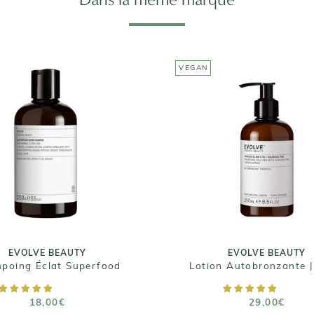
VEGAN
EVOLVE BEAUTY
EVOLVE BEAUTY
Lotion Autobronzant
Shampoing Éclat
SUNLESS GLOW 3I
Superfood
GRADUAL TAN
18,00€
29,00€
Taille : 250ml
Taille : 250 ml
EVOLVE BEAUTY
EVOLVE BEAUTY
poing Éclat Superfood
AJOUTER AU PANIER
AJOUTER AU PANIE
18,00€
29,00€