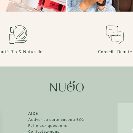
auté Bio & Naturelle
Conseils Beauté
AIDE
O
Activer sa carte cadeau BOX
Foire aux questions
O
Contactez-nous