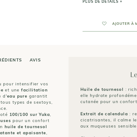
PLUS DE DÉTAILS +
AJOUTER À 
RÉDIENTS
AVIS
Le
u pour intensifier vos
Huile de tournesol
: ric
ée
et une
facilitation
elle hydrate profondémen
e d'
eau pure
garantit
cutanée pour un confort
 tous types de sextoys,
nce.
Extrait de calendula
: r
noté
100/100 sur Yuka
,
cicatrisantes, il calme l
euses
pour un confort
aux muqueuses sensible
en
huile de tournesol
atante et apaisante
,