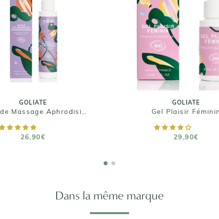
GOLIATE
GOLIATE
Huile de Massage
Gel Plaisir Fémini
Aphrodisiaque
29,90€
26,90€
Taille : 30 mL
Taille : 100 mL
GOLIATE
GOLIATE
Huile de Massage Aphrodisiaque
Gel Plaisir Fémini
AJOUTER AU PANIER
AJOUTER AU PANIE
26,90€
29,90€
Dans la même marque