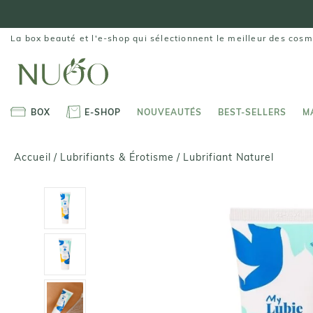
Aller
au
contenu
La box beauté et l'e-shop qui sélectionnent le meilleur des cosm
BOX
E-SHOP
NOUVEAUTÉS
BEST-SELLERS
M
BOX
E-SHOP
NOUVEAUTÉS
BEST-SELLERS
M
Lubrifiant Naturel
Accueil
/
Lubrifiants & Érotisme
/