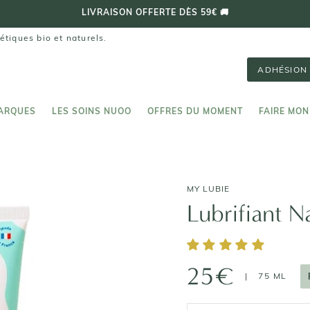
⭐️ 4,7/5 (PLUS DE 70 000 AVIS VÉRIFIÉS)
étiques bio et naturels.
ADHÉSION 
ARQUES
LES SOINS NUOO
OFFRES DU MOMENT
FAIRE MON
ARQUES
LES SOINS NUOO
FAIRE MON
MY LUBIE
Lubrifiant N
25€
|
75 ML