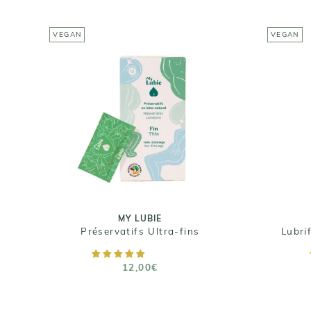
VEGAN
VEGAN
MY LUBIE
Préservatifs Ultra-fins
Lu
12,00€
Tailles : Standard (53
mm) - Large (57mm) -
Ta
Extra Large (60mm)
MY LUBIE
Préservatifs Ultra-fins
AJOUTER AU PANIER
12,00€