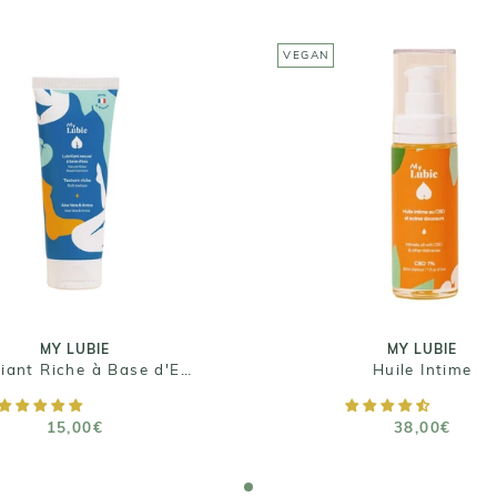
VEGAN
MY LUBIE
MY LUBIE
brifiant Riche à Base
Huile Intime
d'Eau
38,00€
15,00€
Taille : 30 ml
ille : 75 ml et 150 ml
MY LUBIE
MY LUBIE
Lubrifiant Riche à Base d'Eau
Huile Intime
AJOUTER AU PANIER
AJOUTER AU PANIE
15,00€
38,00€