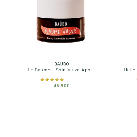
BAÛBO
Le Baume - Soin Vulve
Apaisant
45,90€
Tailles : 50ml - 15ml
BAÛBO
Le Baume - Soin Vulve Apaisant
AJOUTER AU PANIER
45,90€