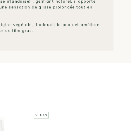
se irlandaise)
: gélifiant naturel, il apporte
 une sensation de glisse prolongée tout en
rigine végétale, il adoucit la peau et améliore
er de film gras.
VEGAN
V