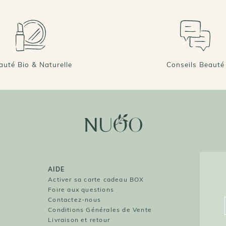
auté Bio & Naturelle
Conseils Beauté
AIDE
O
Activer sa carte cadeau BOX
Foire aux questions
O
Contactez-nous
Conditions Générales de Vente
Livraison et retour