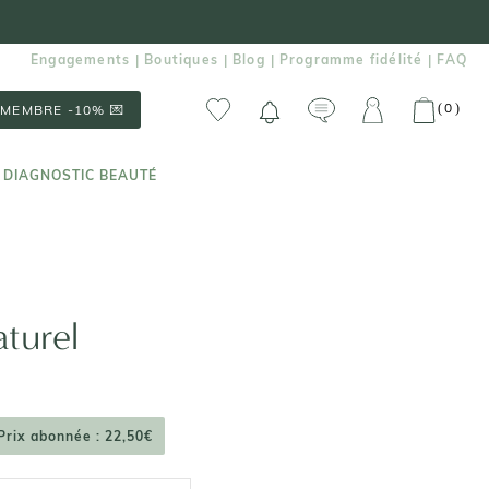
Engagements
Boutiques
Blog
Programme fidélité
FAQ
|
|
|
|
0
(
)
MEMBRE -10% 💌
 DIAGNOSTIC BEAUTÉ
 DIAGNOSTIC BEAUTÉ
aturel
Prix abonnée : 22,50€