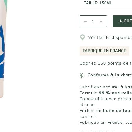
TAILLE:
150ML
AJOUT
Vérifier la disponib
FABRIQUÉ EN FRANCE
Gagnez 150 points de fi
Conforme à la
char
Lubrifiant naturel à ba
Formule
99 % naturelle
Compatible avec préser
et peau
Enrichi en
huile de tou
confort
Fabriqué en
France
, te