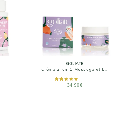
GOLIATE
Crème 2-en-1 Massage et
n
Lubrifiant - Le Couple
Gourmand
34,90€
Taille : 50 mL
GOLIATE
n
Crème 2-en-1 Massage et Lubrifiant - Le Couple Gourmand
R
AJOUTER AU PANIER
34,90€