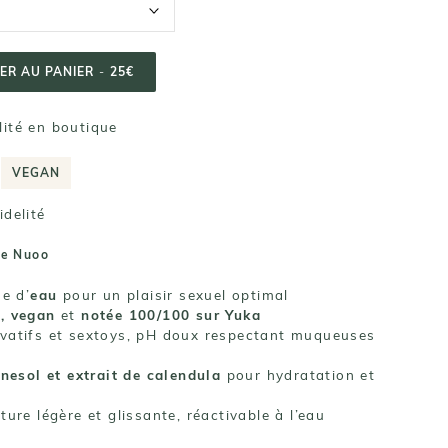
ER AU PANIER
-
25€
ilité en boutique
VEGAN
delité
te Nuoo
se d’
eau
pour un plaisir sexuel optimal
, vegan
et
notée 100/100 sur Yuka
vatifs et sextoys, pH doux respectant muqueuses
rnesol et extrait de calendula
pour hydratation et
xture légère et glissante, réactivable à l’eau