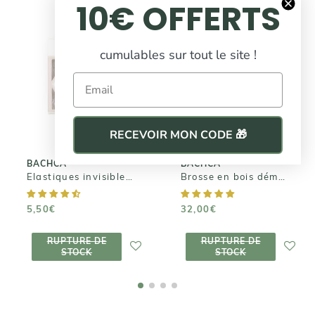
10€ OFFERTS
BACHCA
cumulables sur tout le site !
Brosse en bois
BACHCA
démêlante et
Elastiques
Email
lissante -
invisibles x4
Picots sanglier
/ nylon
5,50€
RECEVOIR MON CODE 🎁
32,00€
BACHCA
BACHCA
Elastiques invisibles x4
Brosse en bois démêlante et lissante - Picots sanglier / nylon
5,50€
32,00€
RUPTURE DE
RUPTURE DE
RUPTURE DE
RUPTURE DE
STOCK
STOCK
STOCK
STOCK