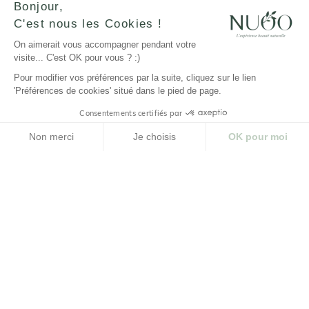
Bonjour,
C'est nous les Cookies !
On aimerait vous accompagner pendant votre
JE M'INSCRIS
visite... C'est OK pour vous ? :)
Pour modifier vos préférences par la suite, cliquez sur le lien
'Préférences de cookies' situé dans le pied de page.
Consentements certifiés par
LA MARQUE
Non merci
Je choisis
OK pour moi
NUOO ET VOUS
Plateforme de Gestion du Consentement : Personnalisez vos Options
Axeptio consent
Notre plateforme vous permet d'adapter et de gérer vos paramètres de confidenti
AIDE
© NUOO |
Réalisation Agence PM |
Design Studio
Novembre
Cliquez-ici pour modifier vos préférences en matière de cookies