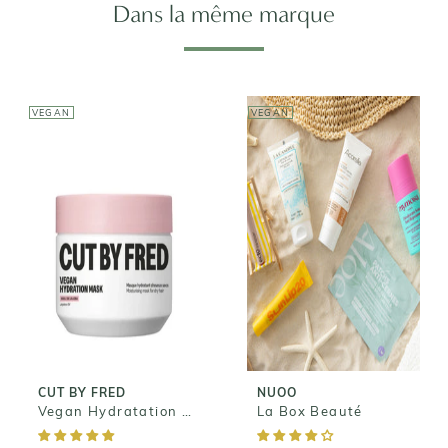
Dans la même marque
VEGAN
VEGAN
CUT BY FRED
Vegan
NUOO
Hydratation
Mask - Masque
La Box Beauté
Nourrissant
29,90€
Capillaire
38,00€
CUT BY FRED
NUOO
Vegan Hydratation Mask - Masque Nourrissant Capillaire
La Box Beauté