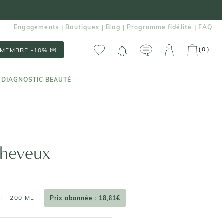
Engagements
Boutiques
Blog
Programme fidélité
FAQ
|
|
|
|
0
(
)
MEMBRE -10% 💌
 DIAGNOSTIC BEAUTÉ
 DIAGNOSTIC BEAUTÉ
heveux
|
200 ML
Prix abonnée : 18,81€