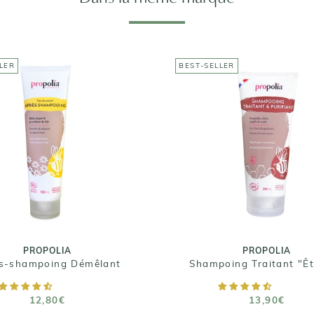
LER
BEST-SELLER
PROPOLIA
PROPOLIA
Après-shampoing
Shampoing Traitant "
Démêlant
de mèche"
12,80€
13,90€
Taille : 150ml
Taille : 200 ml / 500
PROPOLIA
PROPOLIA
s-shampoing Démêlant
AJOUTER AU PANIER
AJOUTER AU PANIE
12,80€
13,90€