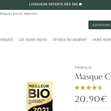
LIVRAISON OFFERTE DÈS 59€ 🚚
étiques bio et naturels.
ADHÉSION 
ARQUES
LES SOINS NUOO
OFFRES DU MOMENT
FAIRE MON
ARQUES
LES SOINS NUOO
FAIRE MON
PROPOLIA
Masque C
20,90€