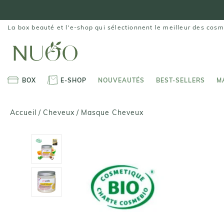
Aller
au
contenu
La box beauté et l'e-shop qui sélectionnent le meilleur des cosm
BOX
E-SHOP
NOUVEAUTÉS
BEST-SELLERS
M
BOX
E-SHOP
NOUVEAUTÉS
BEST-SELLERS
M
Masque Cheveux
Accueil
/
Cheveux
/