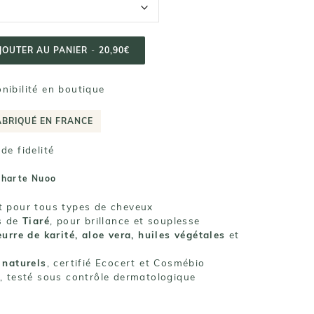
JOUTER AU PANIER
-
20,90€
onibilité en boutique
ABRIQUÉ EN FRANCE
de fidelité
charte Nuoo
 pour tous types de cheveux
s de
Tiaré
, pour brillance et souplesse
eurre de karité, aloe vera, huiles végétales
et
 naturels
, certifié Ecocert et Cosmébio
, testé sous contrôle dermatologique