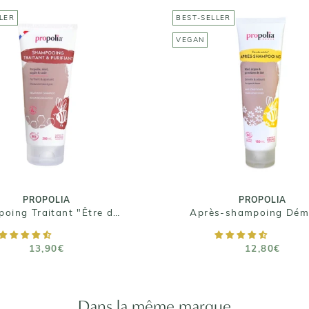
LER
BEST-SELLER
VEGAN
PROPOLIA
PROPOLIA
mpoing Traitant "Être
Après-shampoing
de mèche"
Démêlant
13,90€
12,80€
ille : 200 ml / 500 ml
Taille : 150ml
PROPOLIA
PROPOLIA
Shampoing Traitant "Être de mèche"
Après-shampoing Dém
AJOUTER AU PANIER
AJOUTER AU PANIE
13,90€
12,80€
Dans la même marque