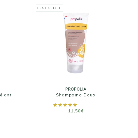
BEST-SELLER
B
PROPOLIA
Shampoing Doux
11,50€
Taille : 200 ml / 500 ml
PROPOLIA
êlant
Shampoing Doux
R
AJOUTER AU PANIER
11,50€