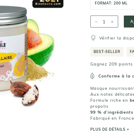
FORMAT:
200 ML
A
Vérifier la disp
BEST-SELLER
F
Gagnez 209 points 
Conforme à la
Masque nourrissant
Aux notes délicate
Formule riche en
b
propolis
99 % d’ingrédients
Fabriqué en France
PLUS DE DÉTAILS +