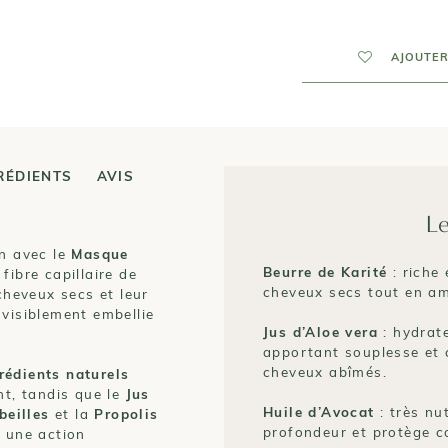
AJOUTER
RÉDIENTS
AVIS
Le
on avec le
Masque
Beurre de Karité
: riche 
fibre capillaire de
cheveux secs tout en amé
cheveux secs et leur
 visiblement embellie
Jus d’Aloe vera
: hydrate
apportant souplesse et 
cheveux abîmés.
rédients naturels
t, tandis que le
Jus
Huile d’Avocat
: très nut
beilles
et la
Propolis
profondeur et protège co
t une action