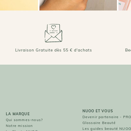
Livraison Gratuite dès 55 € d'achats
Be
NUOO ET VOUS
LA MARQUE
Devenir partenaire - PR
Qui sommes-nous?
Glossaire Beauté
Notre mission
Les guides beauté NUO