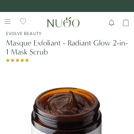
Aller
+ DE 70 000 AVIS VÉRIFIÉS 4,7/5 ⭐️
au
contenu
EVOLVE BEAUTY
Masque Exfoliant - Radiant Glow 2-in-
1 Mask Scrub