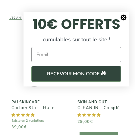
10€ OFFERTS
VEGAN
cumulables sur tout le site !
SKIN AND OUT
Email
CLEAN IN -
PAI SKINCARE
Complément
Carbon Star -
Alimentaire
Huile de Nuit
RECEVOIR MON CODE 🎁
Nettoyant &
Detoxifiante
Equilibrant
39,00€
29,00€
PAI SKINCARE
SKIN AND OUT
Carbon Star - Huile de Nuit Detoxifiante
CLEAN IN - Complément Alimentaire Nettoyant & Equilibrant
Existe en 2 variations
29,00€
39,00€
AJOUTER AU