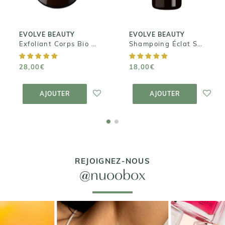
18,00€
28,00€
EVOLVE BEAUTY
EVOLVE BEAUTY
Exfoliant Corps Bio Monoï et Coco - Tropical Blossom body polish
Shampoing Éclat Superfood
28,00€
18,00€
AJOUTER AU
AJOUTER AU
PANIER
PANIER
AJOUTER
AJOUTER
REJOIGNEZ-NOUS
@nuoobox