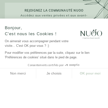
REJOIGNEZ LA COMMUNAUTÉ NUOO
Accédez aux ventes privées et aux avant-
premières !
Bonjour,
C'est nous les Cookies !
On aimerait vous accompagner pendant votre
JE M'INSCRIS
visite... C'est OK pour vous ? :)
Pour modifier vos préférences par la suite, cliquez sur le lien
'Préférences de cookies' situé dans le pied de page.
Consentements certifiés par
LA MARQUE
Non merci
Je choisis
OK pour moi
NUOO ET VOUS
Plateforme de Gestion du Consentement : Personnalisez vos Options
Axeptio consent
Notre plateforme vous permet d'adapter et de gérer vos paramètres de confidenti
AIDE