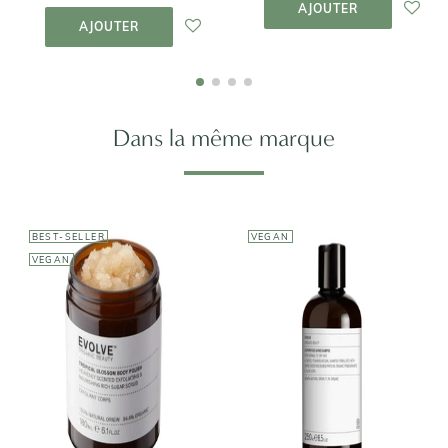
PANIER
AJOUTER AU
AJOUTER
PANIER
AJOUTER
Dans la même marque
BEST-SELLER
VEGAN
VEGAN
EVOLVE BEAUTY
EVOLVE BEAUTY
Exfoliant Corps
Bio Monoï et
Shampoing
Coco - Tropical
Éclat
Blossom body
Superfood
polish