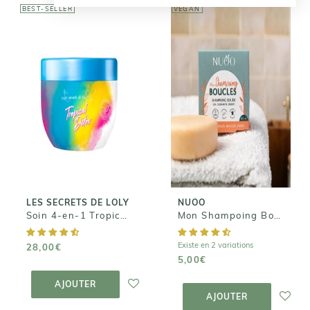
BEST-SELLER
VEGAN
LES SECRETS DE
NUOO
LOLY
Mon
Soin 4-en-1
Shampoing
Tropical Détox
Boucles - 25ml
28,00€
5,00€
LES SECRETS DE LOLY
NUOO
Soin 4-en-1 Tropical Détox
Mon Shampoing Boucles - 25ml
Existe en 2 variations
28,00€
5,00€
AJOUTER AU
PANIER
AJOUTER AU
AJOUTER
PANIER
AJOUTER