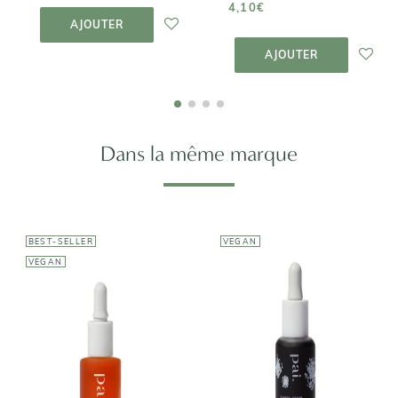
AJOUTER AU
4,10€
PANIER
AJOUTER
AJOUTER AU
PANIER
AJOUTER
Dans la même marque
BEST-SELLER
VEGAN
VEGAN
PAI SKINCARE
PAI SKINCARE
Huile
Carbon Star -
Bioregenerate
Huile de Nuit