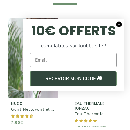
VEGAN
10€ OFFERTS
cumulables sur tout le site !
Email
NUOO
Gant
EAU THERMALE
JONZAC
Nettoyant et
Démaquillant
Eau Thermale
RECEVOIR MON CODE 🎁
7,90€
4,10€
NUOO
EAU THERMALE
JONZAC
Gant Nettoyant et Démaquillant
Eau Thermale
7,90€
Existe en 2 variations