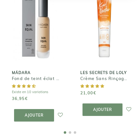
LES SECRETS DE
LOLY
MÁDARA
Crème Sans
Fond de teint
Rinçage - Kurl
éclat SKIN
Nectar
EQUAL
21,00€
36,95€
MÁDARA
LES SECRETS DE LOLY
Fond de teint éclat SKIN EQUAL
Crème Sans Rinçage - Kurl Nectar
Existe en 10 variations
21,00€
36,95€
AJOUTER AU
PANIER
AJOUTER AU
AJOUTER
PANIER
AJOUTER