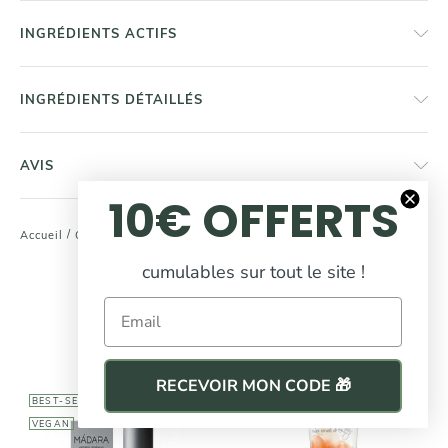
INGRÉDIENTS ACTIFS
INGRÉDIENTS DÉTAILLÉS
AVIS
10€ OFFERTS
/
/
/
Porte Brosses À Dent En Bambou
Accueil
Corps
Soin Du Corps
cumulables sur tout le site !
COMPLÉTEZ
votre routine beauté
Email
RECEVOIR MON CODE 🎁
BEST-SELLER
BEST-SELLER
VEGAN