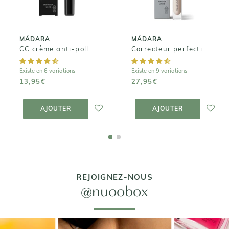
13,95€
27,95€
MÁDARA
MÁDARA
CC crème anti-pollution SPF15
Correcteur perfectionnant lumineux
Existe en 6 variations
Existe en 9 variations
13,95€
27,95€
AJOUTER AU
AJOUTER AU
PANIER
PANIER
AJOUTER
AJOUTER
REJOIGNEZ-NOUS
@nuoobox