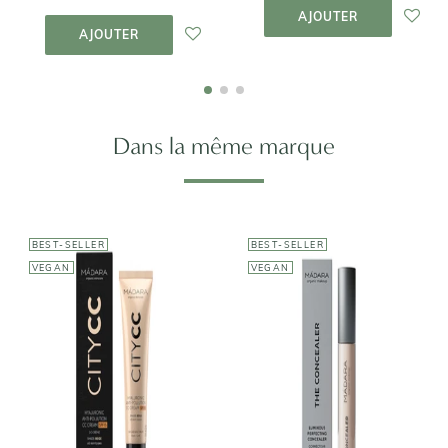
PANIER
AJOUTER AU
AJOUTER
PANIER
AJOUTER
Dans la même marque
BEST-SELLER
BEST-SELLER
VEGAN
VEGAN
MÁDARA
MÁDARA
CC crème anti-
Correcteur
pollution
perfectionnant
SPF15
lumineux