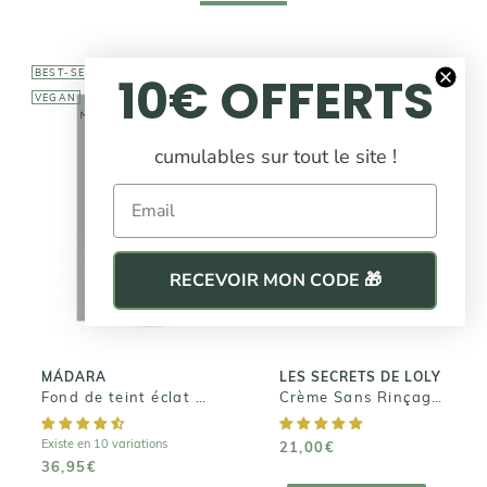
10€ OFFERTS
BEST-SELLER
BEST-SELLER
VEGAN
cumulables sur tout le site !
LES SECRETS DE
Email
LOLY
MÁDARA
Crème Sans
Fond de teint
Rinçage - Kurl
éclat SKIN
RECEVOIR MON CODE 🎁
Nectar
EQUAL
21,00€
36,95€
MÁDARA
LES SECRETS DE LOLY
Fond de teint éclat SKIN EQUAL
Crème Sans Rinçage - Kurl Nectar
Existe en 10 variations
21,00€
36,95€
AJOUTER AU