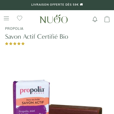
Aller
LIVRAISON OFFERTE DÈS 59€ 🚚
au
contenu
PROPOLIA
Savon Actif Certifié Bio