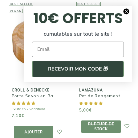
BEST-SELLER
BEST-SELLER
10€ OFFERTS
VEGAN
VEGAN
cumulables sur tout le site !
LAMAZUNA
Pot de
CROLL &
Email
DENECKE
Rangement
pour
Porte Savon en
Cosmétiques
Bambou
Solides
RECEVOIR MON CODE 🎁
7,10€
5,00€
CROLL & DENECKE
LAMAZUNA
Porte Savon en Bambou
Pot de Rangement pour Cosmétiques Solides
Existe en 2 variations
5,00€
7,10€
RUPTURE DE
RUPTURE DE
STOCK
AJOUTER AU
STOCK
PANIER
AJOUTER