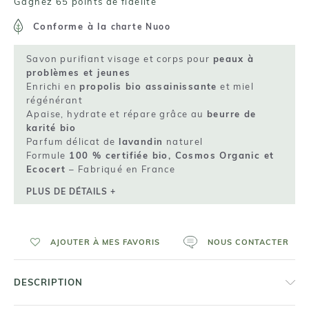
Gagnez 65 points de fidelité
Conforme à la
charte Nuoo
Savon purifiant visage et corps pour
peaux à
problèmes et jeunes
Enrichi en
propolis bio assainissante
et miel
régénérant
Apaise, hydrate et répare grâce au
beurre de
karité bio
Parfum délicat de
lavandin
naturel
Formule
100 % certifiée bio, Cosmos Organic et
Ecocert
– Fabriqué en France
PLUS DE DÉTAILS +
AJOUTER À MES FAVORIS
NOUS CONTACTER
DESCRIPTION