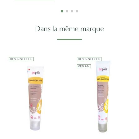
Dans la même marque
BEST-SELLER
BEST-SELLER
VEGAN
PROPOLIA
PROPOLIA
Après-
Shampoing
shampoing
Doux
Démêlant
11,50€
12,80€