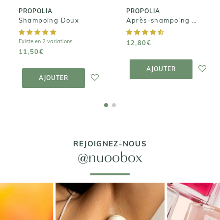
PROPOLIA
PROPOLIA
Shampoing Doux
Après-shampoing Démêlant
Existe en 2 variations
12,80€
11,50€
AJOUTER AU
PANIER
AJOUTER AU
AJOUTER
PANIER
AJOUTER
REJOIGNEZ-NOUS
@nuoobox