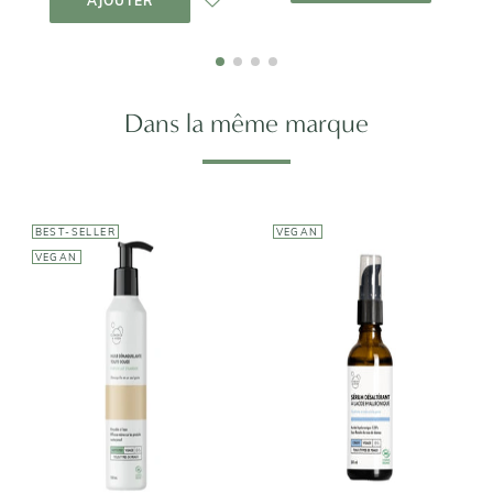
AJOUTER
Dans la même marque
BEST-SELLER
VEGAN
VEGAN
CLÉMENCE &
VIVIEN
CLÉMENCE &
VIVIEN
Sérum
Huile
Désaltérant à
Démaquillante
l'Acide
Toute Douce
Hyaluronique
13,90€
10,50€