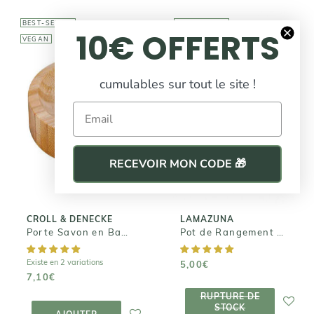
BEST-SELLER
BEST-SELLER
10€ OFFERTS
VEGAN
VEGAN
cumulables sur tout le site !
LAMAZUNA
Email
Pot de
CROLL &
DENECKE
Rangement
pour
Porte Savon en
Cosmétiques
Bambou
RECEVOIR MON CODE 🎁
Solides
7,10€
5,00€
CROLL & DENECKE
LAMAZUNA
Porte Savon en Bambou
Pot de Rangement pour Cosmétiques Solides
Existe en 2 variations
5,00€
7,10€
RUPTURE DE
RUPTURE DE
STOCK
AJOUTER AU
STOCK
PANIER