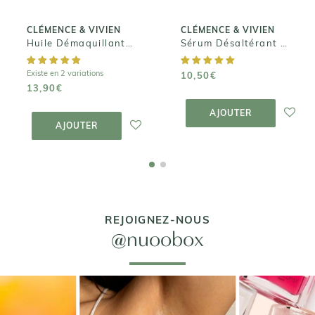
CLÉMENCE & VIVIEN
CLÉMENCE & VIVIEN
Huile Démaquillante Toute Douce
Sérum Désaltérant à l'Acide Hyaluronique
Existe en 2 variations
10,50€
13,90€
AJOUTER AU
PANIER
AJOUTER AU
AJOUTER
PANIER
AJOUTER
REJOIGNEZ-NOUS
@nuoobox