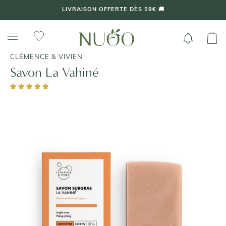
Aller
LIVRAISON OFFERTE DÈS 59€ 🚚
au
contenu
CLÉMENCE & VIVIEN
Savon La Vahiné