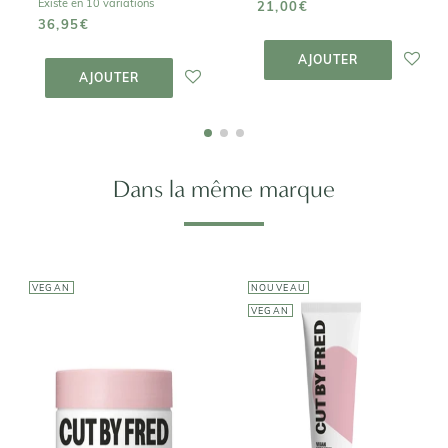
Existe en 10 variations
21,00€
36,95€
AJOUTER AU
PANIER
AJOUTER AU
AJOUTER
PANIER
AJOUTER
Dans la même marque
VEGAN
NOUVEAU
VEGAN
CUT BY FRED
CUT BY FRED
Vegan
Vegan
hydration
Hydratation
conditioner -