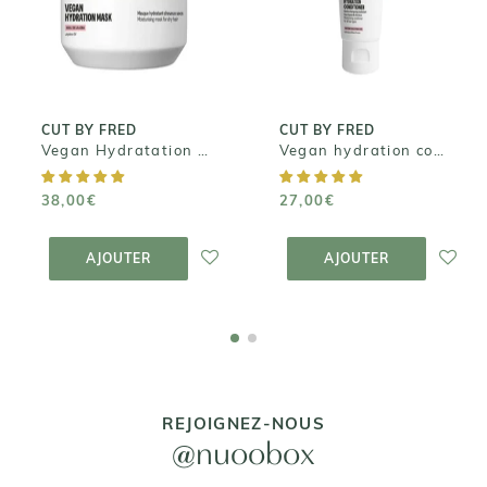
Mask - Masque
Après-
Nourrissant
shampoing
Capillaire
hydratant
38,00€
27,00€
CUT BY FRED
CUT BY FRED
Vegan Hydratation Mask - Masque Nourrissant Capillaire
Vegan hydration conditioner - Après-shampoing hydratant
38,00€
27,00€
AJOUTER AU
AJOUTER AU
PANIER
PANIER
AJOUTER
AJOUTER
REJOIGNEZ-NOUS
@nuoobox