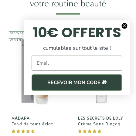
votre routine beauté
10€ OFFERTS
BEST-SELLER
BEST-SELLER
VEGAN
cumulables sur tout le site !
Email
LES SECRETS DE
LOLY
MÁDARA
Crème Sans
Fond de teint
RECEVOIR MON CODE 🎁
Rinçage - Kurl
éclat SKIN
Nectar
EQUAL
21,00€
36,95€
MÁDARA
LES SECRETS DE LOLY
Fond de teint éclat SKIN EQUAL
Crème Sans Rinçage - Kurl Nectar