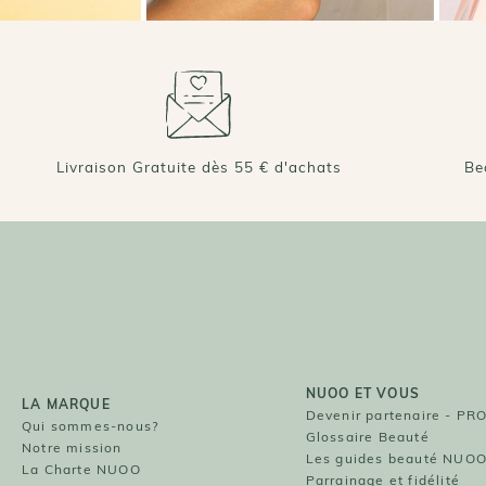
Livraison Gratuite dès 55 € d'achats
Be
NUOO ET VOUS
LA MARQUE
Devenir partenaire - PR
Qui sommes-nous?
Glossaire Beauté
Notre mission
Les guides beauté NUO
La Charte NUOO
Parrainage et fidélité