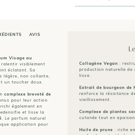
RÉDIENTS
AVIS
Le
rum Visage au
Collagène Vegan
: restr
 ralentir visiblement
production naturelle de 
int éclatant. Sa
lisse.
e légère, non collante,
et un toucher doux.
Extrait de bourgeon de 
renforce la résistance 
un
complexe breveté de
vieillissement.
nnus pour leur action
nrichi également en
Complexe de plantes sa
redensifie et lisse la
cutanée tout en apaisan
é
. Le parfum naturel
que application pour
Huile de prune
: riche e