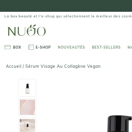
Aller
au
contenu
La box beauté et l'e-shop qui sélectionnent le meilleur des cosm
BOX
E-SHOP
NOUVEAUTÉS
BEST-SELLERS
M
BOX
E-SHOP
NOUVEAUTÉS
BEST-SELLERS
M
Sérum Visage Au Collagène Vegan
Accueil
/