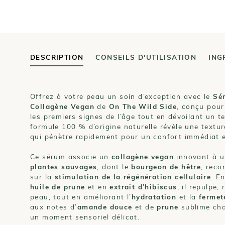
DESCRIPTION
CONSEILS D'UTILISATION
ING
Offrez à votre peau un soin d’exception avec le
Sé
Collagène Vegan
de
On The Wild Side
, conçu pour
les premiers signes de l’âge tout en dévoilant un te
formule 100 % d’origine naturelle révèle une textur
qui pénètre rapidement pour un confort immédiat 
Ce sérum associe un
collagène vegan
innovant à 
plantes sauvages
, dont le
bourgeon de hêtre
, reco
sur la
stimulation de la régénération cellulaire
. E
huile de prune
et en
extrait d’hibiscus
, il repulpe, 
peau, tout en améliorant l’
hydratation
et la
fermet
aux notes d’
amande douce
et de
prune
sublime cha
un moment sensoriel délicat.