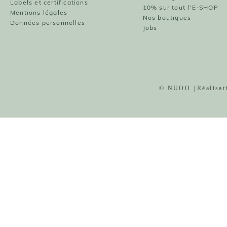
Labels et certifications
10% sur tout l'E-SHOP
Mentions légales
Nos boutiques
Données personnelles
Jobs
© NUOO |
Réalisa