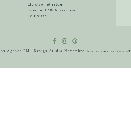
Livraison et retour
Paiement 100% sécurisé
La Presse
tion Agence PM |
Design Studio Novembre
Cliquez-ici pour modifier vos pré