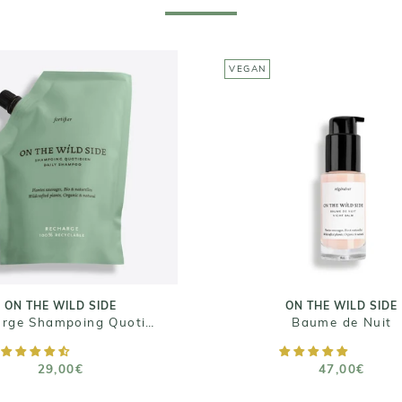
VEGAN
ON THE WILD SIDE
ON THE WILD SIDE
echarge Shampoing
Baume de Nuit
Quotidien
47,00€
29,00€
Taille : 30ml
Taille : 400 mL
ON THE WILD SIDE
ON THE WILD SIDE
Recharge Shampoing Quotidien
Baume de Nuit
AJOUTER AU PANIER
AJOUTER AU PANIE
29,00€
47,00€