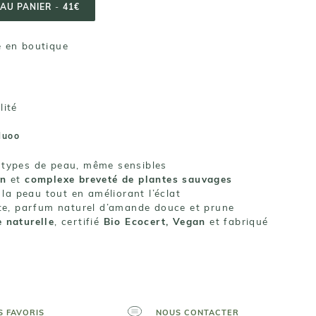
 AU PANIER
-
41€
té en boutique
lité
Nuoo
 types de peau, même sensibles
an
et
complexe breveté de plantes sauvages
 la peau tout en améliorant l’éclat
nte, parfum naturel d’amande douce et prune
 naturelle
, certifié
Bio Ecocert, Vegan
et fabriqué
S FAVORIS
NOUS CONTACTER