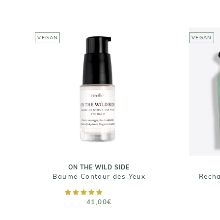
VEGAN
VEGAN
ON THE WILD SIDE
R
Baume Contour des Yeux
41,00€
Taille : 15ml
ON THE WILD SIDE
Baume Contour des Yeux
AJOUTER AU PANIER
41,00€