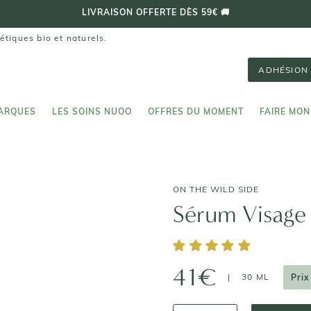
LIVRAISON OFFERTE DÈS 59€ 🚚
étiques bio et naturels.
ADHÉSION 
ARQUES
LES SOINS NUOO
OFFRES DU MOMENT
FAIRE MON
ARQUES
LES SOINS NUOO
FAIRE MON
ON THE WILD SIDE
Sérum Visage
41€
|
30 ML
Prix