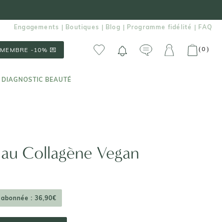
Engagements
Boutiques
Blog
Programme fidélité
FAQ
|
|
|
|
0
(
)
MEMBRE -10% 💌
 DIAGNOSTIC BEAUTÉ
 DIAGNOSTIC BEAUTÉ
 au Collagène Vegan
 abonnée : 36,90€