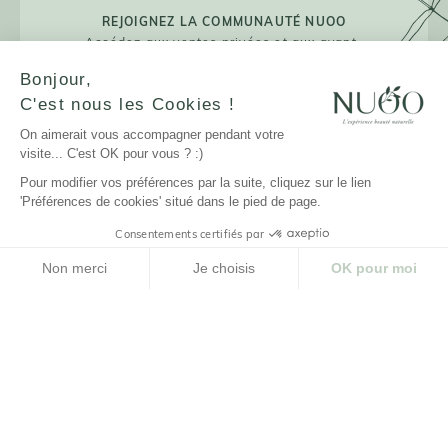
REJOIGNEZ LA COMMUNAUTÉ NUOO
Accédez aux ventes privées et aux avant-
premières !
Bonjour,
C'est nous les Cookies !
On aimerait vous accompagner pendant votre
visite... C'est OK pour vous ? :)
JE M'INSCRIS
Pour modifier vos préférences par la suite, cliquez sur le lien
'Préférences de cookies' situé dans le pied de page.
Consentements certifiés par
LA MARQUE
Non merci
Je choisis
OK pour moi
Plateforme de Gestion du Consentement : Personnalisez vos Options
Axeptio consent
NUOO ET VOUS
Notre plateforme vous permet d'adapter et de gérer vos paramètres de confidenti
AIDE