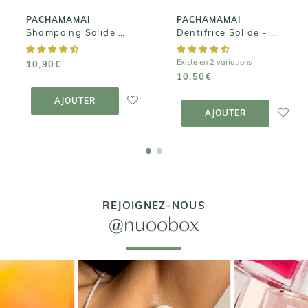
PACHAMAMAI
PACHAMAMAI
Shampoing Solide Glamourous - Cheveux secs
Dentifrice Solide - New Crystal
Existe en 2 variations
10,90€
10,50€
AJOUTER AU
PANIER
AJOUTER AU
AJOUTER
PANIER
AJOUTER
REJOIGNEZ-NOUS
@nuoobox