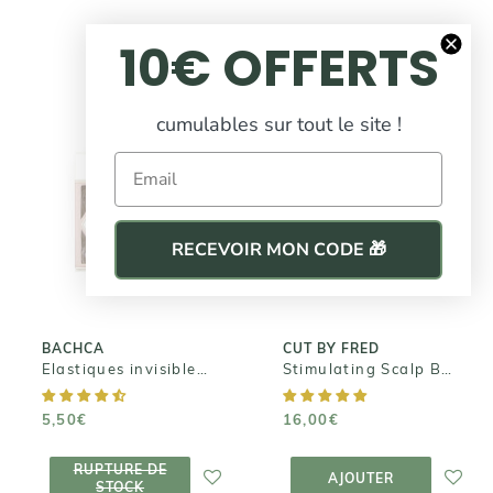
10€ OFFERTS
cumulables sur tout le site !
CUT BY FRED
Email
Stimulating
BACHCA
Scalp Brush -
Elastiques
Brosse
invisibles x4
stimulante
RECEVOIR MON CODE 🎁
pour cuir
5,50€
chevelu
16,00€
BACHCA
CUT BY FRED
Elastiques invisibles x4
Stimulating Scalp Brush - Brosse stimulante pour cuir chevelu
5,50€
16,00€
RUPTURE DE
AJOUTER AU
RUPTURE DE
STOCK
PANIER
AJOUTER
STOCK