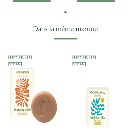
Dans la même marque
BEST-SELLER
BEST-SELLER
VEGAN
VEGAN
PACHAMAMAI
PACHAMAMAI
Shampoing
Dentifrice
Solide
Solide - New
Glamourous -
Crystal
Cheveux secs
10,50€
10,90€