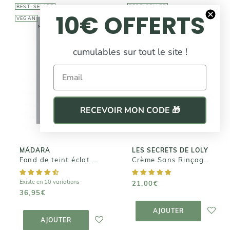
BEST-SELLER
BEST-SELLER
10€ OFFERTS
VEGAN
cumulables sur tout le site !
LES SECRETS DE
Email
LOLY
MÁDARA
Crème Sans
Fond de teint
Rinçage - Kurl
éclat SKIN
Nectar
EQUAL
RECEVOIR MON CODE 🎁
21,00€
36,95€
MÁDARA
LES SECRETS DE LOLY
Fond de teint éclat SKIN EQUAL
Crème Sans Rinçage - Kurl Nectar
Existe en 10 variations
21,00€
36,95€
AJOUTER AU
PANIER
AJOUTER AU
AJOUTER
PANIER
AJOUTER