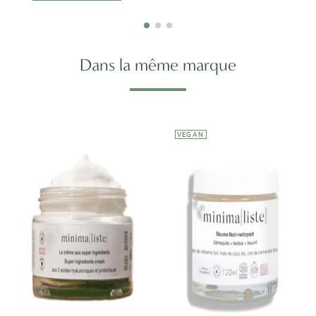
Dans la même marque
VEGAN
MINIMALISTE
MINIMALISTE
La Crème aux
Baume Nutri-
Super
nettoyant
Ingrédients
Visage
36,90€
21,90€