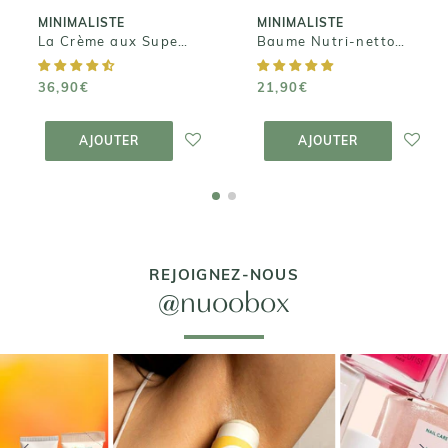
MINIMALISTE
MINIMALISTE
La Crème aux Super Ingrédients
Baume Nutri-nettoyant Visage
36,90€
21,90€
AJOUTER AU
AJOUTER AU
PANIER
PANIER
AJOUTER
AJOUTER
REJOIGNEZ-NOUS
@nuoobox
+ DE 70 000 AVIS VÉRIFIÉS 4,7/5 ⭐️