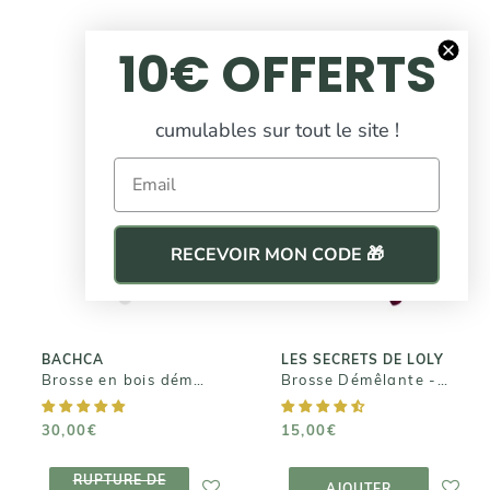
10€ OFFERTS
cumulables sur tout le site !
Email
LES SECRETS DE
BACHCA
LOLY
Brosse en bois
Brosse
démêlante -
Démêlante -
RECEVOIR MON CODE 🎁
Picots nylon
Purple Brush
30,00€
15,00€
BACHCA
LES SECRETS DE LOLY
Brosse en bois démêlante - Picots nylon
Brosse Démêlante - Purple Brush
30,00€
15,00€
RUPTURE DE
AJOUTER AU
RUPTURE DE
STOCK
PANIER
AJOUTER