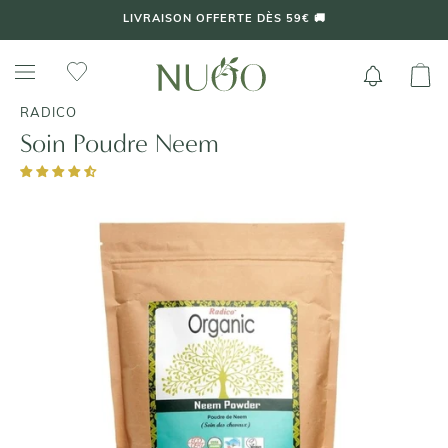
Aller
LIVRAISON OFFERTE DÈS 59€ 🚚
au
contenu
RADICO
Soin Poudre Neem