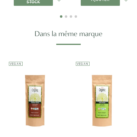
STOCK
Dans la même marque
VEGAN
VEGAN
RADICO
RADICO
Soin Poudre de
Soin Poudre
Shikakai
Amla
7,95€
7,95€