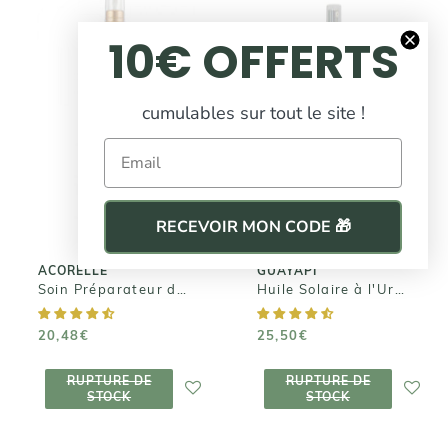
10€ OFFERTS
ACORELLE
cumulables sur tout le site !
GUAYAPI
Soin
Email
Huile Solaire à
Préparateur de
l'Urucum
Bronzage
25,50€
20,48€
RECEVOIR MON CODE 🎁
ACORELLE
GUAYAPI
Soin Préparateur de Bronzage
Huile Solaire à l'Urucum
20,48€
25,50€
RUPTURE DE
RUPTURE DE
RUPTURE DE
RUPTURE DE
STOCK
STOCK
STOCK
STOCK