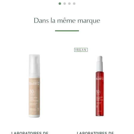
Dans la même marque
VEGAN
LABORATOIRES
LABORATOIRES
DE BIARRITZ
DE BIARRITZ
Crème Solaire
Huile Solaire
Teintée SPF 50
Invisible
23,90€
24,90€
LABORATOIRES DE
LABORATOIRES DE